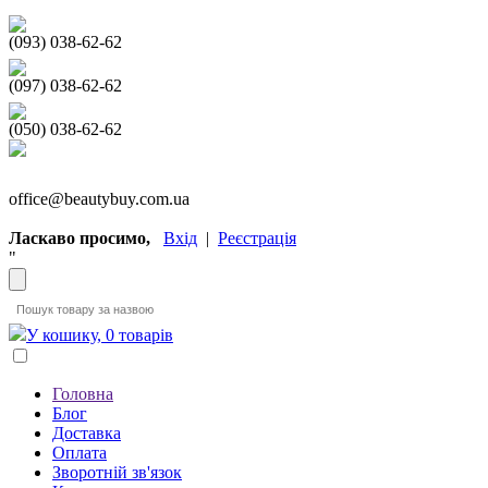
(093) 038-62-62
(097) 038-62-62
(050) 038-62-62
office@beautybuy.com.ua
Ласкаво просимо,
Вхід
|
Реєстрація
"
У кошику, 0 товарів
Головна
Блог
Доставка
Оплата
Зворотній зв'язок