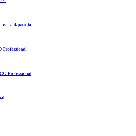
США
byliss Франція
 Professional
O Professional
al