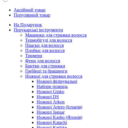
Акційний товар
Популярний товар
На Подарунок
Перукарські інструменти
Машинки для стрижки волосся
Термобігуді для волосся
Праски для волосся
Плойки для волосся
Тримери
Фени для волосся
Бритви для стрижки
Гребінці та брашинги
Ножиці для стрижки волосся
Ножиці філірувальні
Набори ножиць
Ножиці Ginko
Ножиці DS
Ножиці Arkon
Ножиці Artero (Іспанія)
Ножиці Jaguar
Ножиці Kasho (Японія)
Ножиці Katachi
Ножиці Kedake