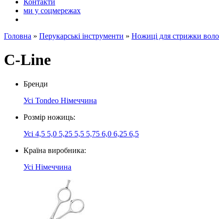
Контакти
ми у соцмережах
Головна
»
Перукарські інструменти
»
Ножиці для стрижки воло
C-Line
Бренди
Усі
Tondeo Німеччина
Розмір ножиць:
Усі
4,5
5,0
5,25
5,5
5,75
6,0
6,25
6,5
Країна виробника:
Усі
Німеччина