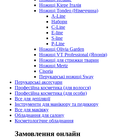
Ножиці Kiepe Італія
Ножиці Tondeo (Німеччина)
A-Line
Набори
C-Line
E-line
S-line
P-Line
Ножиці Olivia Garden
Ножиці VT Professional (Японія)
Ножиці для стрижки тварин
Ножиці Mertz
Cisoria
Перукарські ножиці Sway
Перукарські аксесуари
Професійна косметика (для волосся)
Професійна косметика (для особи)
Все для депіляції
Інструменти для манікюру та педикюру
Все для макіяжу
Обладнання для салону
Косметологічне обладнання
Замовлення онлайн