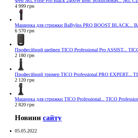
Фен JRL Forte Pro Black 2400W кейс розпилювач... JRL 
4 999 грн
Машинка для стрижки BaByliss PRO BOOST BLACK... Ba
6 570 грн
Професійний шейвер TICO Professional Pro ASSIST... TICO
2 180 грн
Професійний тример TICO Professional PRO EXPERT... TIC
2 120 грн
Машинка для стрижки TICO Professional... TICO Profession
2 820 грн
Новини
сайту
05.05.2022