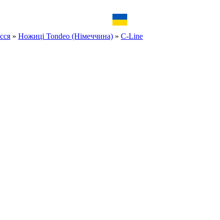
сся
»
Ножиці Tondeo (Німеччина)
»
C-Line