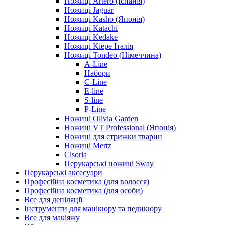
Ножиці Artero (Іспанія)
Ножиці Jaguar
Ножиці Kasho (Японія)
Ножиці Katachi
Ножиці Kedake
Ножиці Kiepe Італія
Ножиці Tondeo (Німеччина)
A-Line
Набори
C-Line
E-line
S-line
P-Line
Ножиці Olivia Garden
Ножиці VT Professional (Японія)
Ножиці для стрижки тварин
Ножиці Mertz
Cisoria
Перукарські ножиці Sway
Перукарські аксесуари
Професійна косметика (для волосся)
Професійна косметика (для особи)
Все для депіляції
Інструменти для манікюру та педикюру
Все для макіяжу