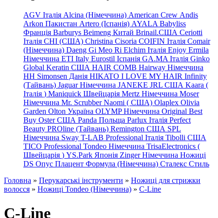
AGV Італія
Alcina (Німеччина)
American Crew
Andis
Arkon Пакистан
Artero (Іспанія)
AYALA
Babyliss
Франція
Barburys
Beimeng Китай
Brinail.США
Ceriotti
Італія
CHI (США)
Christina
Cisoria
COIFIN Італія
Comair
(Німеччина) Daeng
Gi
Meo
Ri
Elchim Італія
Enjoy
Ermila
Німеччина
ETI Italy
Eurostil Іспанія
GA.MA Італія
Ginko
Global Keratin США
HAIR COMB
Hairway Німеччина
HH Simonsen Данія
HIKATO
I LOVE MY HAIR
Infinity
(Тайвань)
Jaguar Німеччина
JANEKE
JRL
США
Kaara
(
Італія
)
Maniquick Швейцарія
Mertz Німеччина
Moser
Німеччина
Mr. Scrubber Naomi
(
США)
Olaplex
Olivia
Garden
Olton Україна
OLYMP Німеччина
Original Best
Buy
Oster США
Panda Польща
Parlux Італія
Perfect
Beauty
PROline (Тайвань)
Remington США
SPL
Німеччина
Sway
T-LAB Professional Італія
Tibolli США
TICO
Professional
Tondeo
Німеччина
TrisaElectronics (
Швейцарія
)
YS.Park Японія
Zinger Німеччина
Ножиці
DS
Опус
Плацент Формула (Німеччина)
Сталекс
Стиль
Головна
»
Перукарські інструменти
»
Ножиці для стрижки
волосся
»
Ножиці Tondeo (Німеччина)
»
C-Line
C-Line