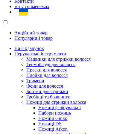
Контакти
ми у соцмережах
Акційний товар
Популярний товар
На Подарунок
Перукарські інструменти
Машинки для стрижки волосся
Термобігуді для волосся
Праски для волосся
Плойки для волосся
Тримери
Фени для волосся
Бритви для стрижки
Гребінці та брашинги
Ножиці для стрижки волосся
Ножиці філірувальні
Набори ножиць
Ножиці Ginko
Ножиці DS
Ножиці Arkon