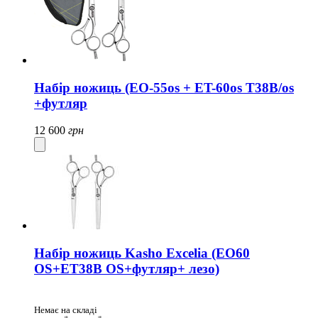
Набір ножиць (EO-55os + ET-60os T38B/os
+футляр
12 600
грн
Набір ножиць Kasho Excelia (EO60
OS+ET38B OS+футляр+ лезо)
Немає на складі