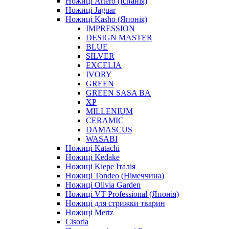
Ножиці Artero (Іспанія)
Ножиці Jaguar
Ножиці Kasho (Японія)
IMPRESSION
DESIGN MASTER
BLUE
SILVER
EXCELIA
IVORY
GREEN
GREEN SASA BA
XP
MILLENIUM
CERAMIC
DAMASCUS
WASABI
Ножиці Katachi
Ножиці Kedake
Ножиці Kiepe Італія
Ножиці Tondeo (Німеччина)
Ножиці Olivia Garden
Ножиці VT Professional (Японія)
Ножиці для стрижки тварин
Ножиці Mertz
Cisoria