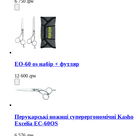
6 750
грн
EO-60 os набір + футляр
12 600
грн
Перукарські ножиці суперергономічні Kasho
Excelia EC-60OS
6 576
грн