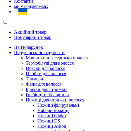
Контакти
ми у соцмережах
Акційний товар
Популярний товар
На Подарунок
Перукарські інструменти
Машинки для стрижки волосся
Термобігуді для волосся
Праски для волосся
Плойки для волосся
Тримери
Фени для волосся
Бритви для стрижки
Гребінці та брашинги
Ножиці для стрижки волосся
Ножиці філірувальні
Набори ножиць
Ножиці Ginko
Ножиці DS
Ножиці Arkon