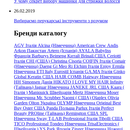
У чому секрет вибору машинки для стрижки волосся
26.02.2019
Вибираємо перукарські інструменти з розумом
Бренди каталогу
AGV Італія
Alcina (Німеччина)
American Crew
Andis
Arkon Пакистан
Artero (Іспанія)
AYALA
Babyliss
Франція
Barburys
Beimeng Китай
Brinail.США
Ceriotti
Італія
CHI (США)
Christina
Cisoria
COIFIN Італія
Comair
(Німеччина) Daeng
Gi
Meo
Ri
Elchim Італія
Enjoy
Ermila
Німеччина
ETI Italy
Eurostil Іспанія
GA.MA Італія
Ginko
Global Keratin США
HAIR COMB
Hairway Німеччина
HH Simonsen Данія
HIKATO
I LOVE MY HAIR
Infinity
(Тайвань)
Jaguar Німеччина
JANEKE
JRL
США
Kaara
(
Італія
)
Maniquick Швейцарія
Mertz Німеччина
Moser
Німеччина
Mr. Scrubber Naomi
(
США)
Olaplex
Olivia
Garden
Olton Україна
OLYMP Німеччина
Original Best
Buy
Oster США
Panda Польща
Parlux Італія
Perfect
Beauty
PROline (Тайвань)
Remington США
SPL
Німеччина
Sway
T-LAB Professional Італія
Tibolli США
TICO
Professional
Tondeo
Німеччина
TrisaElectronics (
Швейцарія
)
YS.Park Японія
Zinger Німеччина
Ножиці