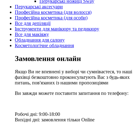
Перукарські ножиці Sway
Перукарські аксесуари
Професійна косметика (для волосся)
Професійна косметика (для особи)
Все для депіляції
Інструменти для манікюру та педикюру
Все для макіяжу
Обладнання для салону
Косметологічне обладнання
Замовлення онлайн
Якщо Ви не впевнені у виборі чи сумніваєтеся, то наші
фахівці безкоштовно проконсультують Вас з будь-яких
питань, пов'язаних із нашими пропозиціями
Ви завжди можете поставити запитання по телефону:
Робочі дні: 9:00-18:00
Вихідні дні: замовлення тільки Online