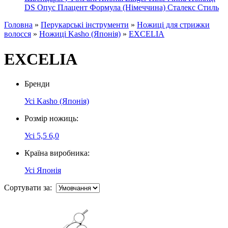
DS
Опус
Плацент Формула (Німеччина)
Сталекс
Стиль
Головна
»
Перукарські інструменти
»
Ножиці для стрижки
волосся
»
Ножиці Kasho (Японія)
»
EXCELIA
EXCELIA
Бренди
Усі
Kasho (Японія)
Розмір ножиць:
Усі
5,5
6,0
Країна виробника:
Усі
Японія
Сортувати за: