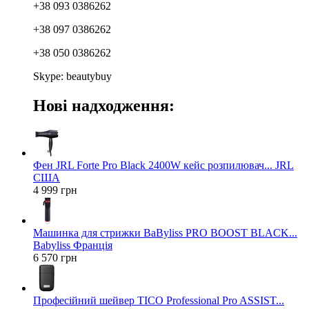
+38 093 0386262
+38 097 0386262
+38 050 0386262
Skype: beautybuy
Нові надходження:
Фен JRL Forte Pro Black 2400W кейс розпилювач... JRL
США
4 999 грн
Машинка для стрижки BaByliss PRO BOOST BLACK...
Babyliss Франція
6 570 грн
Професійний шейвер TICO Professional Pro ASSIST...