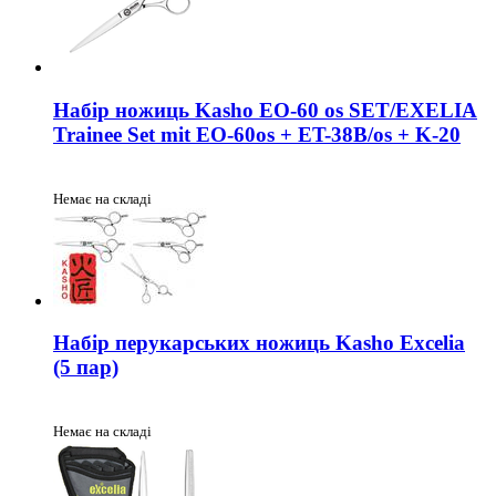
Набір ножиць Kasho EO-60 os SET/EXELIA
Trainee Set mit EO-60os + ET-38B/os + K-20
Немає на складі
Набір перукарських ножиць Kasho Excelia
(5 пар)
Немає на складі