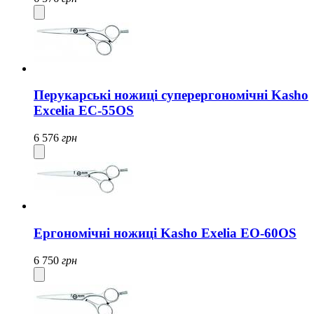
Перукарські ножиці суперергономічні Kasho
Excelia EC-55OS
6 576
грн
Ергономічні ножиці Kasho Exelia EO-60OS
6 750
грн