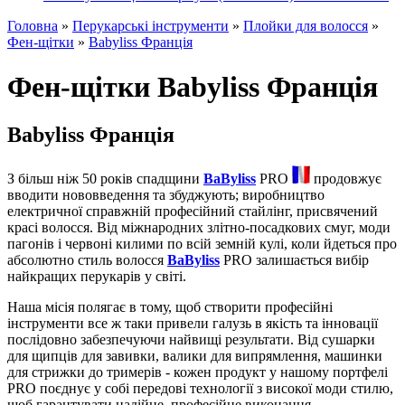
Головна
»
Перукарські інструменти
»
Плойки для волосся
»
Фен-щітки
»
Babyliss Франція
Фен-щітки Babyliss Франція
Babyliss Франція
З більш ніж 50 років спадщини
BaByliss
PRO
продовжує
вводити нововведення та збуджують; виробництво
електричної справжній професійний стайлінг, присвячений
красі волосся. Від міжнародних злітно-посадкових смуг, моди
пагонів і червоні килими по всій земній кулі, коли йдеться про
абсолютно стиль волосся
BaByliss
PRO залишається вибір
найкращих перукарів у світі.
Наша місія полягає в тому, щоб створити професійні
інструменти все ж таки привели галузь в якість та інновації
послідовно забезпечуючи найвищі результати. Від сушарки
для щипців для завивки, валики для випрямлення, машинки
для стрижки до тримерів - кожен продукт у нашому портфелі
PRO поєднує у собі передові технології з високої моди стилю,
щоб гарантувати надійне, професійне виконання.