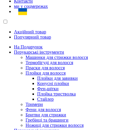
Контакти
ми у соцмережах
Акційний товар
Популярний товар
На Подарунок
Перукарські інструменти
Машинки для стрижки волосся
Термобігуді для волосся
Праски для волосся
Плойки для волосся
Плойки для завивки
Конусні плойки
Фен-щітки
Плойка тристволка
Стайлер
Тримери
Фени для волосся
Бритви для стрижки
Гребінці та брашинги
Ножиці для стрижки волосся