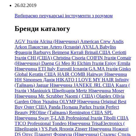
26.02.2019
Вибираємо перукарські інструменти з розумом
Бренди каталогу
AGV Італія
Alcina (Німеччина)
American Crew
Andis
Arkon Пакистан
Artero (Іспанія)
AYALA
Babyliss
Франція
Barburys
Beimeng Китай
Brinail.США
Ceriotti
Італія
CHI (США)
Christina
Cisoria
COIFIN Італія
Comair
(Німеччина) Daeng
Gi
Meo
Ri
Elchim Італія
Enjoy
Ermila
Німеччина
ETI Italy
Eurostil Іспанія
GA.MA Італія
Ginko
Global Keratin США
HAIR COMB
Hairway Німеччина
HH Simonsen Данія
HIKATO
I LOVE MY HAIR
Infinity
(Тайвань)
Jaguar Німеччина
JANEKE
JRL
США
Kaara
(
Італія
)
Maniquick Швейцарія
Mertz Німеччина
Moser
Німеччина
Mr. Scrubber Naomi
(
США)
Olaplex
Olivia
Garden
Olton Україна
OLYMP Німеччина
Original Best
Buy
Oster США
Panda Польща
Parlux Італія
Perfect
Beauty
PROline (Тайвань)
Remington США
SPL
Німеччина
Sway
T-LAB Professional Італія
Tibolli США
TICO
Professional
Tondeo
Німеччина
TrisaElectronics (
Швейцарія
)
YS.Park Японія
Zinger Німеччина
Ножиці
DS
Опус
Плацент Формула (Німеччина)
Сталекс
Стиль