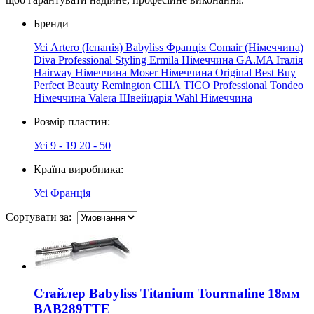
Бренди
Усі
Artero (Іспанія)
Babyliss Франція
Comair (Німеччина)
Diva Professional Styling
Ermila Німеччина
GA.MA Італія
Hairway Німеччина
Moser Німеччина
Original Best Buy
Perfect Beauty
Remington США
TICO Professional
Tondeo
Німеччина
Valera Швейцарія
Wahl Німеччина
Розмір пластин:
Усі
9 - 19
20 - 50
Країна виробника:
Усі
Франція
Сортувати за:
Стайлер Babyliss Titanium Tourmaline 18мм
BAB289TTE