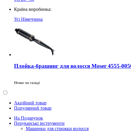
Країна виробника:
Усі
Німеччина
Плойка-брашинг для волосся Moser 4555-0050
Немає на складі
Акційний товар
Популярний товар
На Подарунок
Перукарські інструменти
Машинки для стрижки волосся