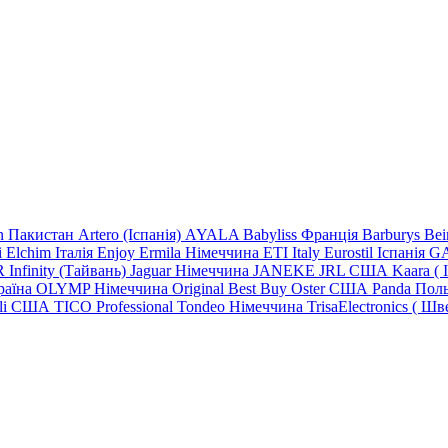
n Пакистан
Artero (Іспанія)
AYALA
Babyliss Франція
Barburys
Be
i
Elchim Італія
Enjoy
Ermila Німеччина
ETI Italy
Eurostil Іспанія
GA
R
Infinity (Тайвань)
Jaguar Німеччина
JANEKE
JRL
США
Kaara
(
раїна
OLYMP Німеччина
Original Best Buy
Oster США
Panda Пол
lli США
TICO
Professional
Tondeo
Німеччина
TrisaElectronics (
Шве