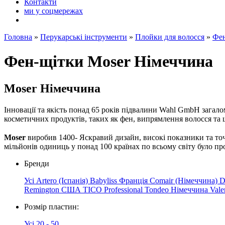
Контакти
ми у соцмережах
Головна
»
Перукарські інструменти
»
Плойки для волосся
»
Фен
Фен-щітки Moser Німеччина
Moser Німеччина
Інновації та якість понад 65 років підвалини Wahl GmbH загало
косметичних продуктів, таких як фен, випрямлення волосся та 
Moser
виробив 1400- Яскравий дизайн, високі показники та то
мільйонів одиниць у понад 100 країнах по всьому світу було п
Бренди
Усі
Artero (Іспанія)
Babyliss Франція
Comair (Німеччина)
D
Remington США
TICO Professional
Tondeo Німеччина
Val
Розмір пластин:
Усі
20 - 50