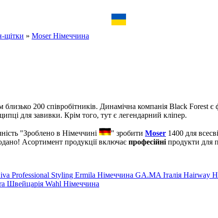
-щітки
»
Moser Німеччина
м близько 200 співробітників. Динамічна компанія Black Forest є
щипці для завивки. Крім того, тут є легендарний кліпер.
чність "Зроблено в Німеччині
" зробити
Moser
1400 для всесві
родано! Асортимент продукції включає
професійні
продукти для п
iva Professional Styling
Ermila Німеччина
GA.MA Італія
Hairway 
era Швейцарія
Wahl Німеччина