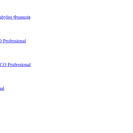
byliss Франція
 Professional
O Professional
al