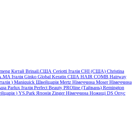
imeng Китай
Brinail.США
Ceriotti Італія
CHI (США)
Christina
.MA Італія
Ginko
Global Keratin США
HAIR COMB
Hairway
Італія
)
Maniquick Швейцарія
Mertz Німеччина
Moser Німеччина
ьща
Parlux Італія
Perfect Beauty
PROline (Тайвань)
Remington
йцарія
)
YS.Park Японія
Zinger Німеччина
Ножиці DS
Опус