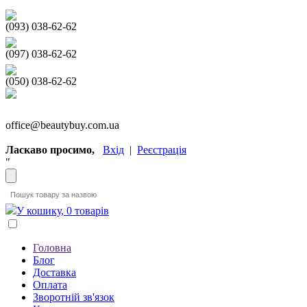
(093) 038-62-62
(097) 038-62-62
(050) 038-62-62
office@beautybuy.com.ua
Ласкаво просимо,
Вхід
|
Реєстрація
"
У кошику, 0 товарів
Головна
Блог
Доставка
Оплата
Зворотній зв'язок