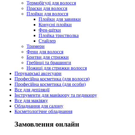
Термобігуді для волосся
Праски для волосся
Плойки для волосся
Плойки для завивки
Конусні плойки
Фен-щітки
Плойка тристволка
Стайлер
Тримери
Фени для волосся
Бритви для стрижки
Гребінці та брашинги
Ножиці для стрижки волосся
Перукарські аксесуари
Професійна косметика (для волосся)
Професійна косметика (для особи)
Все для депіляції
Інструменти для манікюру та педикюру
Все для макіяжу
Обладнання для салону
Косметологічне обладнання
Замовлення онлайн