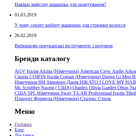
Навіщо майстру машинка для окантування?
01.03.2019
У чому секрет вибору машинки для стрижки волосся
26.02.2019
Вибираємо перукарські інструменти з розумом
Бренди каталогу
AGV Італія
Alcina (Німеччина)
American Crew
Andis
Arko
Cisoria
COIFIN Італія
Comair
(Німеччина) Daeng
Gi
Meo
R
Німеччина
HH Simonsen Данія
HIKATO
I LOVE MY HAI
Mr. Scrubber Naomi
(
США)
Olaplex
Olivia Garden
Olton Ук
США
SPL Німеччина
Sway
T-LAB Professional Італія
Tibo
Плацент Формула (Німеччина)
Сталекс
Стиль
Меню
Головна
Блог
Доставка