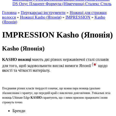
DS
Опус
Плацент Формула (Німеччина)
Сталекс
Стиль
Головна
»
Перукарські інструменти
»
Ножиці для стрижки
волосся
»
Ножиці Kasho (Японія)
»
IMPRESSION
»
Kasho
(Японія)
IMPRESSION Kasho (Японія)
Kasho (Японія)
KASHO ножиці
мають дві різних нержавіючої сталі сплавів
для того, щоб задовольнити високі вимоги Японії
щодо
якості та чіткості матеріалу.
Поєднання різних класів твердості означає, що кожна пара ножиць ідеально
збалансована і гарантує, що передній край є виключно довговічним. Унікальні леза
ножиць Ultimate Edge
KASHO
гарантують, що з ними приємно працювати і вони
стрижуть точно.
Бренди