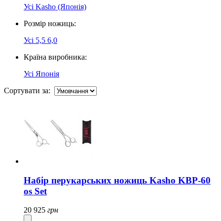
Усі
Kasho (Японія)
Розмір ножиць:
Усі
5,5
6,0
Країна виробника:
Усі
Японія
Сортувати за:
Набір перукарських ножиць Kasho KBP-60
os Set
20 925
грн