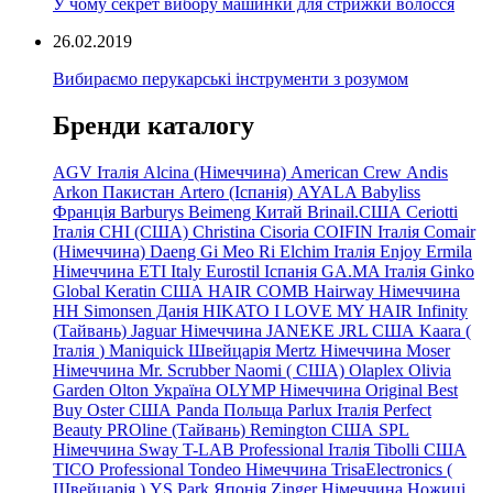
У чому секрет вибору машинки для стрижки волосся
26.02.2019
Вибираємо перукарські інструменти з розумом
Бренди каталогу
AGV Італія
Alcina (Німеччина)
American Crew
Andis
Arkon Пакистан
Artero (Іспанія)
AYALA
Babyliss
Франція
Barburys
Beimeng Китай
Brinail.США
Ceriotti
Італія
CHI (США)
Christina
Cisoria
COIFIN Італія
Comair
(Німеччина) Daeng
Gi
Meo
Ri
Elchim Італія
Enjoy
Ermila
Німеччина
ETI Italy
Eurostil Іспанія
GA.MA Італія
Ginko
Global Keratin США
HAIR COMB
Hairway Німеччина
HH Simonsen Данія
HIKATO
I LOVE MY HAIR
Infinity
(Тайвань)
Jaguar Німеччина
JANEKE
JRL
США
Kaara
(
Італія
)
Maniquick Швейцарія
Mertz Німеччина
Moser
Німеччина
Mr. Scrubber Naomi
(
США)
Olaplex
Olivia
Garden
Olton Україна
OLYMP Німеччина
Original Best
Buy
Oster США
Panda Польща
Parlux Італія
Perfect
Beauty
PROline (Тайвань)
Remington США
SPL
Німеччина
Sway
T-LAB Professional Італія
Tibolli США
TICO
Professional
Tondeo
Німеччина
TrisaElectronics (
Швейцарія
)
YS.Park Японія
Zinger Німеччина
Ножиці