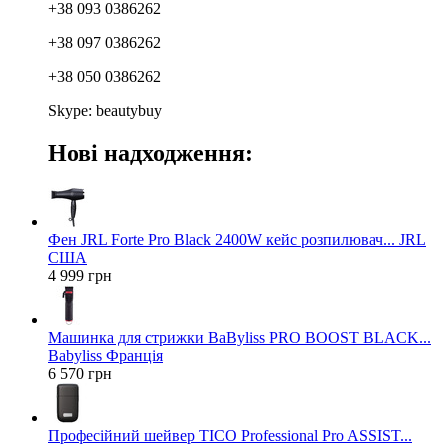
+38 093 0386262
+38 097 0386262
+38 050 0386262
Skype: beautybuy
Нові надходження:
Фен JRL Forte Pro Black 2400W кейс розпилювач... JRL
США
4 999 грн
Машинка для стрижки BaByliss PRO BOOST BLACK...
Babyliss Франція
6 570 грн
Професійний шейвер TICO Professional Pro ASSIST...