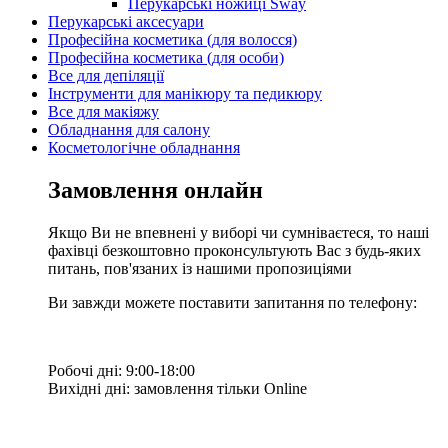
Перукарські ножиці Sway
Перукарські аксесуари
Професійна косметика (для волосся)
Професійна косметика (для особи)
Все для депіляції
Інструменти для манікюру та педикюру
Все для макіяжу
Обладнання для салону
Косметологічне обладнання
Замовлення онлайн
Якщо Ви не впевнені у виборі чи сумніваєтеся, то наші
фахівці безкоштовно проконсультують Вас з будь-яких
питань, пов'язаних із нашими пропозиціями
Ви завжди можете поставити запитання по телефону:
Робочі дні: 9:00-18:00
Вихідні дні: замовлення тільки Online