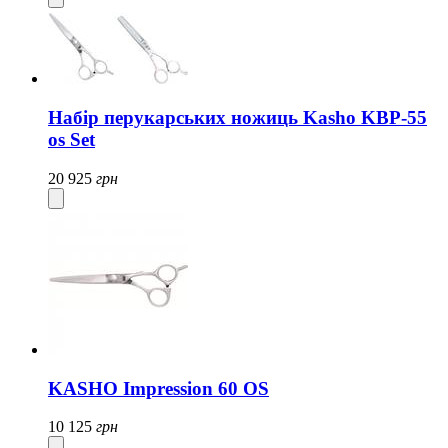
Набір перукарських ножиць Kasho KBP-55
os Set
20 925
грн
KASHO Impression 60 OS
10 125
грн