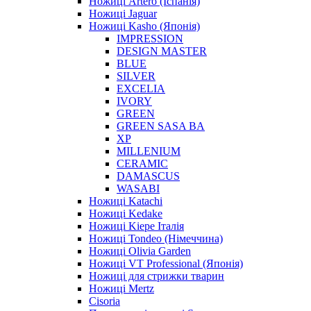
Ножиці Artero (Іспанія)
Ножиці Jaguar
Ножиці Kasho (Японія)
IMPRESSION
DESIGN MASTER
BLUE
SILVER
EXCELIA
IVORY
GREEN
GREEN SASA BA
XP
MILLENIUM
CERAMIC
DAMASCUS
WASABI
Ножиці Katachi
Ножиці Kedake
Ножиці Kiepe Італія
Ножиці Tondeo (Німеччина)
Ножиці Olivia Garden
Ножиці VT Professional (Японія)
Ножиці для стрижки тварин
Ножиці Mertz
Cisoria