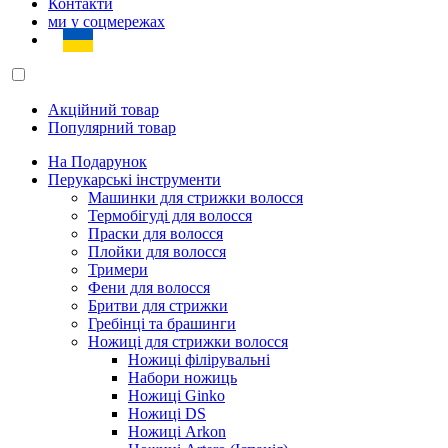
Контакти
ми у соцмережах
Акційний товар
Популярний товар
На Подарунок
Перукарські інструменти
Машинки для стрижки волосся
Термобігуді для волосся
Праски для волосся
Плойки для волосся
Тримери
Фени для волосся
Бритви для стрижки
Гребінці та брашинги
Ножиці для стрижки волосся
Ножиці філірувальні
Набори ножиць
Ножиці Ginko
Ножиці DS
Ножиці Arkon