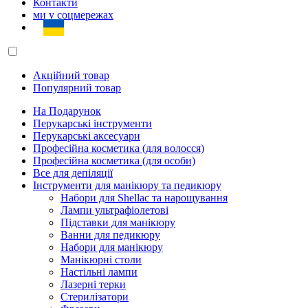
Контакти
ми у соцмережах
Акційний товар
Популярний товар
На Подарунок
Перукарські інструменти
Перукарські аксесуари
Професійна косметика (для волосся)
Професійна косметика (для особи)
Все для депіляції
Інструменти для манікюру та педикюру
Набори для Shellac та нарощування
Лампи ультрафіолетові
Підставки для манікюру
Ванни для педикюру
Набори для манікюру
Манікюрні столи
Настільні лампи
Лазерні терки
Стерилізатори