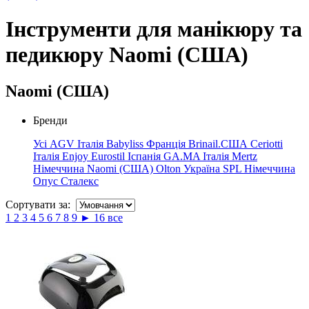
Інструменти для манікюру та
педикюру Naomi (США)
Naomi (США)
Бренди
Усі
AGV Італія
Babyliss Франція
Brinail.США
Ceriotti
Італія
Enjoy
Eurostil Іспанія
GA.MA Італія
Mertz
Німеччина
Naomi (США)
Olton Україна
SPL Німеччина
Опус
Сталекс
Сортувати за:
1
2
3
4
5
6
7
8
9
►
16
все