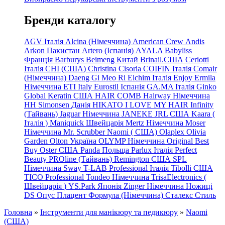
Бренди каталогу
AGV Італія
Alcina (Німеччина)
American Crew
Andis
Arkon Пакистан
Artero (Іспанія)
AYALA
Babyliss
Франція
Barburys
Beimeng Китай
Brinail.США
Ceriotti
Італія
CHI (США)
Christina
Cisoria
COIFIN Італія
Comair
(Німеччина) Daeng
Gi
Meo
Ri
Elchim Італія
Enjoy
Ermila
Німеччина
ETI Italy
Eurostil Іспанія
GA.MA Італія
Ginko
Global Keratin США
HAIR COMB
Hairway Німеччина
HH Simonsen Данія
HIKATO
I LOVE MY HAIR
Infinity
(Тайвань)
Jaguar Німеччина
JANEKE
JRL
США
Kaara
(
Італія
)
Maniquick Швейцарія
Mertz Німеччина
Moser
Німеччина
Mr. Scrubber Naomi
(
США)
Olaplex
Olivia
Garden
Olton Україна
OLYMP Німеччина
Original Best
Buy
Oster США
Panda Польща
Parlux Італія
Perfect
Beauty
PROline (Тайвань)
Remington США
SPL
Німеччина
Sway
T-LAB Professional Італія
Tibolli США
TICO
Professional
Tondeo
Німеччина
TrisaElectronics (
Швейцарія
)
YS.Park Японія
Zinger Німеччина
Ножиці
DS
Опус
Плацент Формула (Німеччина)
Сталекс
Стиль
Головна
»
Інструменти для манікюру та педикюру
»
Naomi
(США)