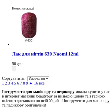
Немає на складі
Лак для нігтів 630 Naomi 12ml
50
грн
Сортувати за:
1
2
3
4
5
6
7
8
9
►
16
все
Інструменти для манікюру та педикюру
можна купити у нас
в інтернет магазині beautybuy за низькою ціною та з гарною
якістю з доставкою по всій Україні! Інструменти для манікюру
та педикюру оригінальні!