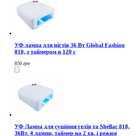
УФ лампа для нігтів 36 Вт Global Fashion
818, з таймером в 120 с
850
грн
УФ Лампа для сушіння гелів та Shellac 818,
36Вт, 4 лампи, таймер на 2 хв. і режим