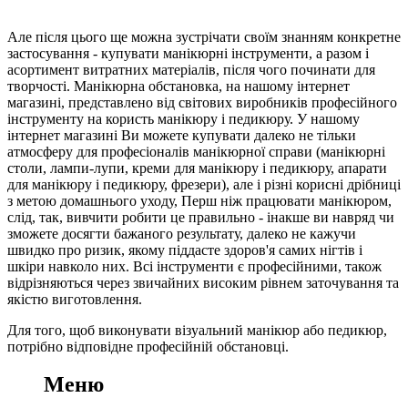
Але після цього ще можна зустрічати своїм знанням конкретне
застосування - купувати манікюрні інструменти, а разом і
асортимент витратних матеріалів, після чого починати для
творчості. Манікюрна обстановка, на нашому інтернет
магазині, представлено від світових виробників професійного
інструменту на користь манікюру і педикюру. У нашому
інтернет магазині Ви можете купувати далеко не тільки
атмосферу для професіоналів манікюрної справи (манікюрні
столи, лампи-лупи, креми для манікюру і педикюру, апарати
для манікюру і педикюру, фрезери), але і різні корисні дрібниці
з метою домашнього уходу, Перш ніж працювати манікюром,
слід, так, вивчити робити це правильно - інакше ви навряд чи
зможете досягти бажаного результату, далеко не кажучи
швидко про ризик, якому піддасте здоров'я самих нігтів і
шкіри навколо них. Всі інструменти є професійними, також
відрізняються через звичайних високим рівнем заточування та
якістю виготовлення.
Для того, щоб виконувати візуальний манікюр або педикюр,
потрібно відповідне професійній обстановці.
Меню