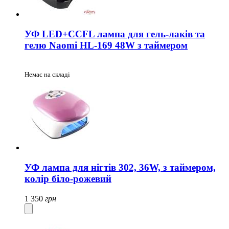
УФ LED+CCFL лампа для гель-лаків та
гелю Naomi HL-169 48W з таймером
Немає на складі
УФ лампа для нігтів 302, 36W, з таймером,
колір біло-рожевий
1 350
грн