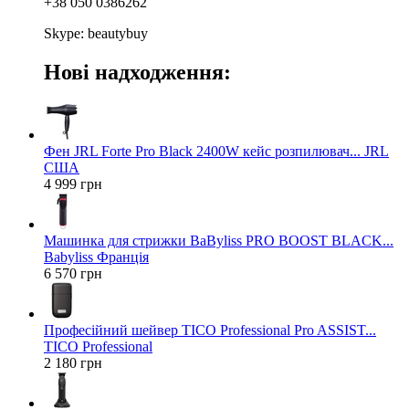
+38 050 0386262
Skype: beautybuy
Нові надходження:
Фен JRL Forte Pro Black 2400W кейс розпилювач... JRL
США
4 999 грн
Машинка для стрижки BaByliss PRO BOOST BLACK...
Babyliss Франція
6 570 грн
Професійний шейвер TICO Professional Pro ASSIST...
TICO Professional
2 180 грн