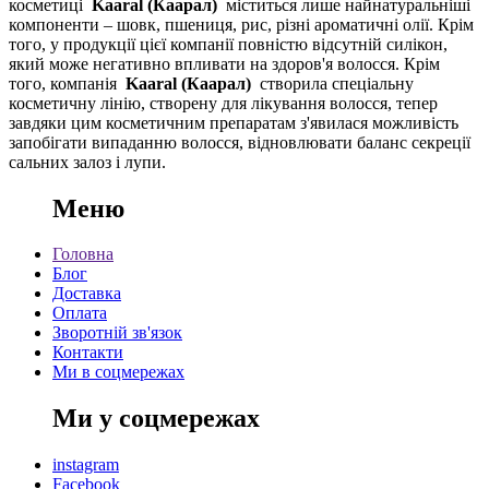
косметиці
Kaaral (Каарал)
міститься лише найнатуральніші
компоненти – шовк, пшениця, рис, різні ароматичні олії. Крім
того, у продукції цієї компанії повністю відсутній силікон,
який може негативно впливати на здоров'я волосся. Крім
того, компанія
Kaaral (Каарал)
створила спеціальну
косметичну лінію, створену для лікування волосся, тепер
завдяки цим косметичним препаратам з'явилася можливість
запобігати випаданню волосся, відновлювати баланс секреції
сальних залоз і лупи.
Меню
Головна
Блог
Доставка
Оплата
Зворотній зв'язок
Контакти
Ми в соцмережах
Ми у соцмережах
instagram
Facebook