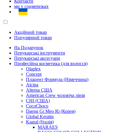
Контакти
ми у соцмережах
Акційний товар
Популярний товар
На Подарунок
Перукарські інструменти
Перукарські аксесуари
Професійна косметика (для волосся)
Olaplex
Concept
Плацент Формула (Німеччина)
Alcina
Alterna США
American Crew чоловіча лінія
CHI (США)
CocoChoco
Daeng Gi Meo Ri (Корея)
Global Keratin
Kaaral (Італія)
MARAES