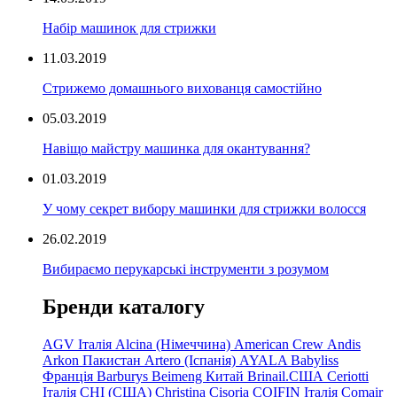
Набір машинок для стрижки
11.03.2019
Стрижемо домашнього вихованця самостійно
05.03.2019
Навіщо майстру машинка для окантування?
01.03.2019
У чому секрет вибору машинки для стрижки волосся
26.02.2019
Вибираємо перукарські інструменти з розумом
Бренди каталогу
AGV Італія
Alcina (Німеччина)
American Crew
Andis
Arkon Пакистан
Artero (Іспанія)
AYALA
Babyliss
Франція
Barburys
Beimeng Китай
Brinail.США
Ceriotti
Італія
CHI (США)
Christina
Cisoria
COIFIN Італія
Comair