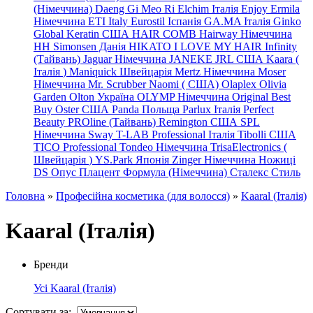
(Німеччина) Daeng
Gi
Meo
Ri
Elchim Італія
Enjoy
Ermila
Німеччина
ETI Italy
Eurostil Іспанія
GA.MA Італія
Ginko
Global Keratin США
HAIR COMB
Hairway Німеччина
HH Simonsen Данія
HIKATO
I LOVE MY HAIR
Infinity
(Тайвань)
Jaguar Німеччина
JANEKE
JRL
США
Kaara
(
Італія
)
Maniquick Швейцарія
Mertz Німеччина
Moser
Німеччина
Mr. Scrubber Naomi
(
США)
Olaplex
Olivia
Garden
Olton Україна
OLYMP Німеччина
Original Best
Buy
Oster США
Panda Польща
Parlux Італія
Perfect
Beauty
PROline (Тайвань)
Remington США
SPL
Німеччина
Sway
T-LAB Professional Італія
Tibolli США
TICO
Professional
Tondeo
Німеччина
TrisaElectronics (
Швейцарія
)
YS.Park Японія
Zinger Німеччина
Ножиці
DS
Опус
Плацент Формула (Німеччина)
Сталекс
Стиль
Головна
»
Професійна косметика (для волосся)
»
Kaaral (Італія)
Kaaral (Італія)
Бренди
Усі
Kaaral (Італія)
Сортувати за: