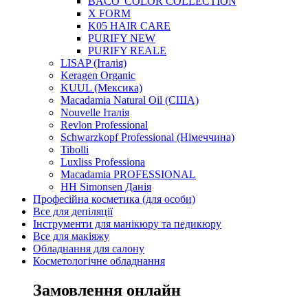
BACO' COLOR COLLECTION
X FORM
K05 HAIR CARE
PURIFY NEW
PURIFY REALE
LISAP (Італія)
Keragen Organic
KUUL (Мексика)
Macadamia Natural Oil (США)
Nouvelle Італія
Revlon Professional
Schwarzkopf Professional (Німеччина)
Tibolli
Luxliss Professiona
Macadamia PROFESSIONAL
HH Simonsen Данія
Професійна косметика (для особи)
Все для депіляції
Інструменти для манікюру та педикюру
Все для макіяжу
Обладнання для салону
Косметологічне обладнання
Замовлення онлайн