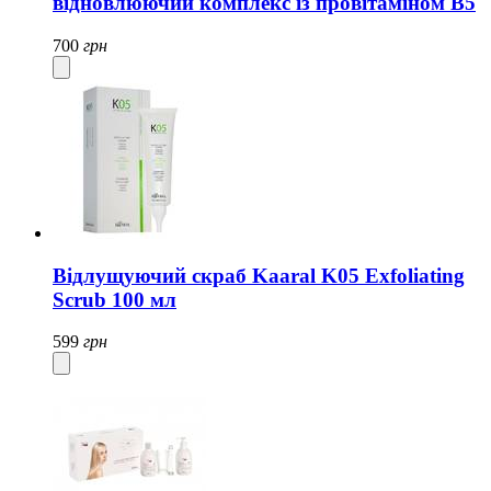
відновлюючий комплекс із провітаміном В5
700
грн
Відлущуючий скраб Kaaral K05 Exfoliating
Scrub 100 мл
599
грн