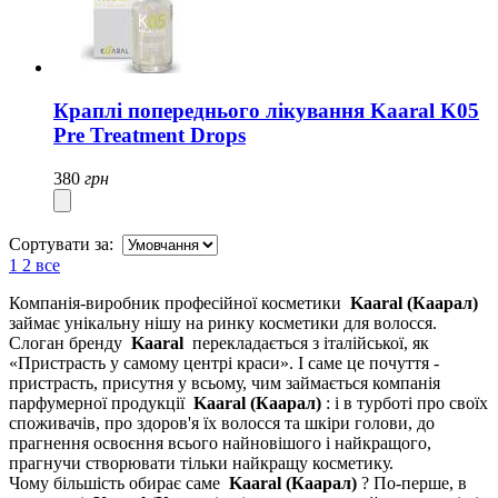
Краплі попереднього лікування Kaaral K05
Pre Treatment Drops
380
грн
Сортувати за:
1
2
все
Компанія-виробник професійної косметики
Kaaral (Каарал)
займає унікальну нішу на ринку косметики для волосся.
Слоган бренду
Kaaral
перекладається з італійської, як
«Пристрасть у самому центрі краси». І саме це почуття -
пристрасть, присутня у всьому, чим займається компанія
парфумерної продукції
Kaaral (Каарал)
: і в турботі про своїх
споживачів, про здоров'я їх волосся та шкіри голови, до
прагнення освоєння всього найновішого і найкращого,
прагнучи створювати тільки найкращу косметику.
Чому більшість обирає саме
Kaaral (Каарал)
? По-перше, в