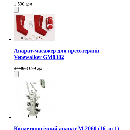
1 590
грн
Апарат-масажер для пресотерапії
Venewalker GM8382
3 999
3 699
грн
Косметологічний апарат M-2060 (16 до 1)