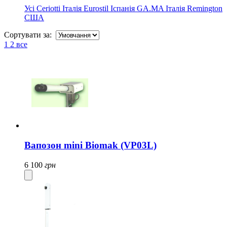
Усі
Ceriotti Італія
Eurostil Іспанія
GA.MA Італія
Remington
США
Сортувати за:
1
2
все
Вапозон mini Biomak (VP03L)
6 100
грн