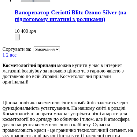
Вапоризатор Ceriotti Blitz Ozono Silver (на
підлоговому штативі з роликами)
10 400
грн
Сортувати за:
1
2
все
Косметологічні прилади
можна купити у нас в інтернет
магазині beautybuy за низькою ціною та з гарною якістю з
доставкою по всій Україні! Косметологічні прилади
оригінальні!
Цінова політика косметологічних комбайнів залежить через
функціональність устаткування. На нашому сайті в розділі
Косметологічні апарати можна зустрічати різні апарати для
косметології по догляду по обличчю і тілом, але й атмосфера
для оснащення косметологічного кабінету. Сучасна
промисловість краси - це гранично технологічний сегмент, на
яку працюють цілі наукові інститути і інженерні центри.