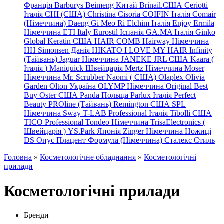
Франція
Barburys
Beimeng Китай
Brinail.США
Ceriotti
Італія
CHI (США)
Christina
Cisoria
COIFIN Італія
Comair
(Німеччина) Daeng
Gi
Meo
Ri
Elchim Італія
Enjoy
Ermila
Німеччина
ETI Italy
Eurostil Іспанія
GA.MA Італія
Ginko
Global Keratin США
HAIR COMB
Hairway Німеччина
HH Simonsen Данія
HIKATO
I LOVE MY HAIR
Infinity
(Тайвань)
Jaguar Німеччина
JANEKE
JRL
США
Kaara
(
Італія
)
Maniquick Швейцарія
Mertz Німеччина
Moser
Німеччина
Mr. Scrubber Naomi
(
США)
Olaplex
Olivia
Garden
Olton Україна
OLYMP Німеччина
Original Best
Buy
Oster США
Panda Польща
Parlux Італія
Perfect
Beauty
PROline (Тайвань)
Remington США
SPL
Німеччина
Sway
T-LAB Professional Італія
Tibolli США
TICO
Professional
Tondeo
Німеччина
TrisaElectronics (
Швейцарія
)
YS.Park Японія
Zinger Німеччина
Ножиці
DS
Опус
Плацент Формула (Німеччина)
Сталекс
Стиль
Головна
»
Косметологічне обладнання
»
Косметологічні
прилади
Косметологічні прилади
Бренди