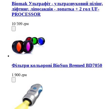
Biomak Ультрафіт - ультразвуковий пілінг,
ліфтинг, ліпосакція - лопатка + 2 гол UF-
PROCESSOR
10 599
грн
Фільтри кольорові BioSun Bremed BD7050
1 900
грн