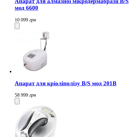
Апарат для алмазної мікродермабразії B/S
мод 6600
10 099
грн
Апарат для кріоліполізу B/S мод 201B
58 999
грн