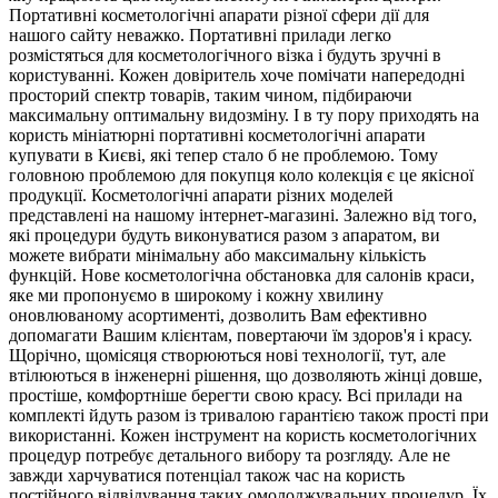
Портативні косметологічні апарати різної сфери дії для
нашого сайту неважко. Портативні прилади легко
розмістяться для косметологічного візка і будуть зручні в
користуванні. Кожен довіритель хоче помічати напередодні
просторий спектр товарів, таким чином, підбираючи
максимальну оптимальну видозміну. І в ту пору приходять на
користь мініатюрні портативні косметологічні апарати
купувати в Києві, які тепер стало б не проблемою. Тому
головною проблемою для покупця коло колекція є це якісної
продукції. Косметологічні апарати різних моделей
представлені на нашому інтернет-магазині. Залежно від того,
які процедури будуть виконуватися разом з апаратом, ви
можете вибрати мінімальну або максимальну кількість
функцій. Нове косметологічна обстановка для салонів краси,
яке ми пропонуємо в широкому і кожну хвилину
оновлюваному асортименті, дозволить Вам ефективно
допомагати Вашим клієнтам, повертаючи їм здоров'я і красу.
Щорічно, щомісяця створюються нові технології, тут, але
втілюються в інженерні рішення, що дозволяють жінці довше,
простіше, комфортніше берегти свою красу. Всі прилади на
комплекті йдуть разом із тривалою гарантією також прості при
використанні. Кожен інструмент на користь косметологічних
процедур потребує детального вибору та розгляду. Але не
завжди харчуватися потенціал також час на користь
постійного відвідування таких омолоджувальних процедур. Їх