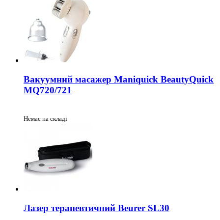
Вакуумний масажер Maniquick BeautyQuick
MQ720/721
Немає на складі
Лазер терапевтичний Beurer SL30