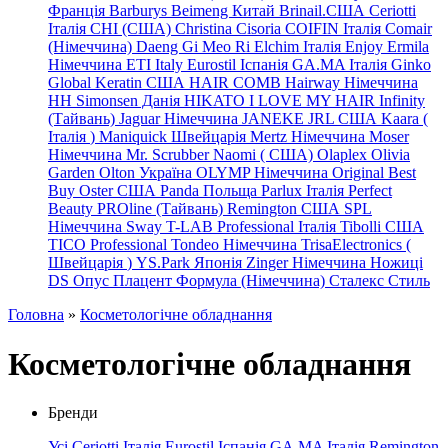
Франція
Barburys
Beimeng Китай
Brinail.США
Ceriotti
Італія
CHI (США)
Christina
Cisoria
COIFIN Італія
Comair
(Німеччина) Daeng
Gi
Meo
Ri
Elchim Італія
Enjoy
Ermila
Німеччина
ETI Italy
Eurostil Іспанія
GA.MA Італія
Ginko
Global Keratin США
HAIR COMB
Hairway Німеччина
HH Simonsen Данія
HIKATO
I LOVE MY HAIR
Infinity
(Тайвань)
Jaguar Німеччина
JANEKE
JRL
США
Kaara
(
Італія
)
Maniquick Швейцарія
Mertz Німеччина
Moser
Німеччина
Mr. Scrubber Naomi
(
США)
Olaplex
Olivia
Garden
Olton Україна
OLYMP Німеччина
Original Best
Buy
Oster США
Panda Польща
Parlux Італія
Perfect
Beauty
PROline (Тайвань)
Remington США
SPL
Німеччина
Sway
T-LAB Professional Італія
Tibolli США
TICO
Professional
Tondeo
Німеччина
TrisaElectronics (
Швейцарія
)
YS.Park Японія
Zinger Німеччина
Ножиці
DS
Опус
Плацент Формула (Німеччина)
Сталекс
Стиль
Головна
»
Косметологічне обладнання
Косметологічне обладнання
Бренди
Усі
Ceriotti Італія
Eurostil Іспанія
GA.MA Італія
Remington