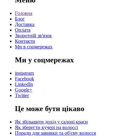
Меню
Головна
Блог
Доставка
Оплата
Зворотній зв'язок
Контакти
Ми в соцмережах
Ми у соцмережах
instagram
Facebook
LinkedIn
Google+
Twitter
Це може бути цікаво
Як збільшити дохід у салоні краси
Як зберегти кучері на волоссі
Поради для завивки та об'єму волосся