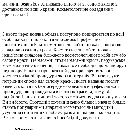
магазині beautybuy за низькою ціною та з гарною якістю з
доставкою по всій Україні! Косметологічне обладнання
оригінальне!
З нього через водяна обидва поступово поширюється по всій
особі, живлячи його клітини озоном. Професійна
високотехнологічна косметологічна обстановка є головною
складовою салону краси. Косметологічна обстановка -
невід'ємна складова будь-якого косметологічного кабінету або
салону краси. Це масажні столи і масажні крісла, перукарське і
косметологічне оточення, а також все необхідне до манікюру і
педикюру Вапазон призначений для проведення такої
косметологічної процедури як озонотерапія. Вапазон дуже
потрібний спосіб для салону краси. Якість надання послуг,
кількість клієнтів безпосередньо залежить від ефективності
процедур, що проводяться в салонах краси, а, тому, від
надійності і практичності того, яке оточення для салону краси
Ви виберете. Сьогодні все-таки значно більше і значно більше
стають популярними апаратні косметологічні методики
усунення естетичних проблем разом зі шкірою і корекції тіла.
Всі товари мають гарантію і необхідні документи.