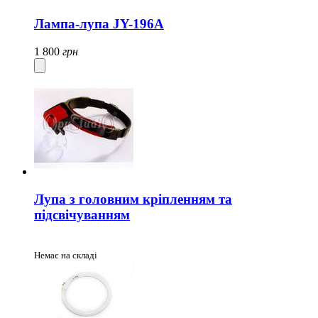
Лампа-лупа JY-196А
1 800
грн
Лупа з головним кріпленням та
підсвічуванням
Немає на складі