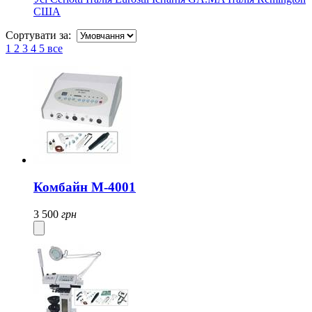
США
Сортувати за:
1
2
3
4
5
все
Комбайн М-4001
3 500
грн