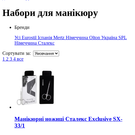
Набори для манікюру
Бренди
Усі
Eurostil Іспанія
Mertz Німеччина
Olton Україна
SPL
Німеччина
Сталекс
Сортувати за:
1
2
3
4
все
Манікюрні ножиці Сталекс Exclusive SX-
33/1