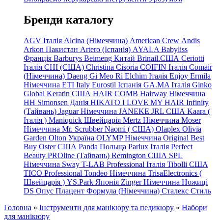
Бренди каталогу
AGV Італія
Alcina (Німеччина)
American Crew
Andis
Arkon Пакистан
Artero (Іспанія)
AYALA
Babyliss
Франція
Barburys
Beimeng Китай
Brinail.США
Ceriotti
Італія
CHI (США)
Christina
Cisoria
COIFIN Італія
Comair
(Німеччина) Daeng
Gi
Meo
Ri
Elchim Італія
Enjoy
Ermila
Німеччина
ETI Italy
Eurostil Іспанія
GA.MA Італія
Ginko
Global Keratin США
HAIR COMB
Hairway Німеччина
HH Simonsen Данія
HIKATO
I LOVE MY HAIR
Infinity
(Тайвань)
Jaguar Німеччина
JANEKE
JRL
США
Kaara
(
Італія
)
Maniquick Швейцарія
Mertz Німеччина
Moser
Німеччина
Mr. Scrubber Naomi
(
США)
Olaplex
Olivia
Garden
Olton Україна
OLYMP Німеччина
Original Best
Buy
Oster США
Panda Польща
Parlux Італія
Perfect
Beauty
PROline (Тайвань)
Remington США
SPL
Німеччина
Sway
T-LAB Professional Італія
Tibolli США
TICO
Professional
Tondeo
Німеччина
TrisaElectronics (
Швейцарія
)
YS.Park Японія
Zinger Німеччина
Ножиці
DS
Опус
Плацент Формула (Німеччина)
Сталекс
Стиль
Головна
»
Інструменти для манікюру та педикюру
»
Набори
для манікюру