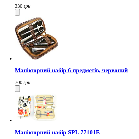
330
грн
Манікюрний набір 6 предметів, червоний
700
грн
Манікюрний набір SPL 77101E