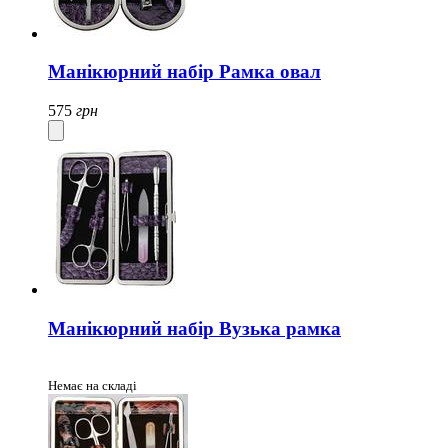
Манікюрний набір Рамка овал
575
грн
Манікюрний набір Вузька рамка
Немає на складі