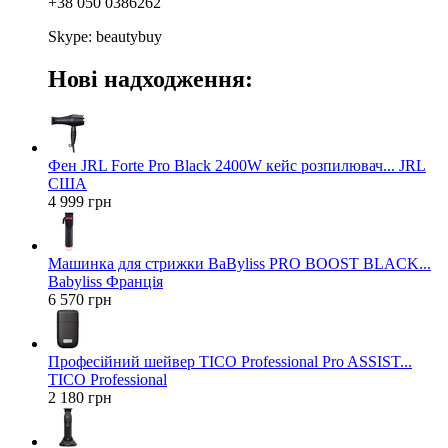
+38 050 0386262
Skype: beautybuy
Нові надходження:
Фен JRL Forte Pro Black 2400W кейс розпилювач... JRL
США
4 999 грн
Машинка для стрижки BaByliss PRO BOOST BLACK...
Babyliss Франція
6 570 грн
Професійний шейвер TICO Professional Pro ASSIST...
TICO Professional
2 180 грн