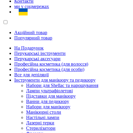
Контакти
ми у соцмережах
Акційний товар
Популярний товар
На Подарунок
Перукарські інструменти
Перукарські аксесуари
Професійна косметика (для волосся)
Професійна косметика (для особи)
Все для депіляції
Інструменти для манікюру та педикюру
Набори для Shellac та нарощування
Лампи ультрафіолетові
Підставки для манікюру
Ванни для педикюру
Набори для манікюру
Манікюрні столи
Настільні лампи
Лазерні терки
Стерилізатори