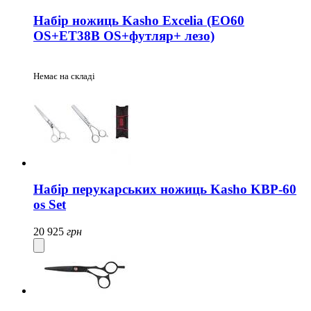
Набір ножиць Kasho Excelia (EO60
OS+ET38B OS+футляр+ лезо)
Немає на складі
Набір перукарських ножиць Kasho KBP-60
os Set
20 925
грн