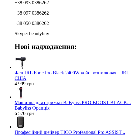
+38 093 0386262
+38 097 0386262
+38 050 0386262
Skype: beautybuy
Нові надходження:
Фен JRL Forte Pro Black 2400W кейс розпилювач... JRL
США
4 999 грн
Машинка для стрижки BaByliss PRO BOOST BLACK...
Babyliss Франція
6 570 грн
Професійний шейвер TICO Professional Pro ASSIST...