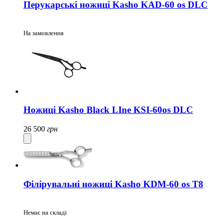
Перукарські ножиці Kasho KAD-60 os DLC
На замовлення
Ножиці Kasho Black LIne KSI-60os DLC
26 500
грн
Філірувальні ножиці Kasho KDM-60 os T8
Немає на складі