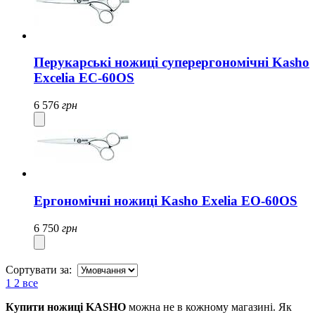
Перукарські ножиці суперергономічні Kasho
Excelia EC-60OS
6 576
грн
Ергономічні ножиці Kasho Exelia EO-60OS
6 750
грн
Сортувати за:
1
2
все
Купити ножиці KASHO
можна не в кожному магазині. Як