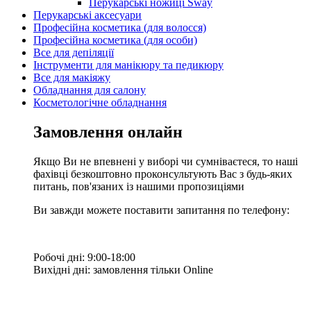
Перукарські ножиці Sway
Перукарські аксесуари
Професійна косметика (для волосся)
Професійна косметика (для особи)
Все для депіляції
Інструменти для манікюру та педикюру
Все для макіяжу
Обладнання для салону
Косметологічне обладнання
Замовлення онлайн
Якщо Ви не впевнені у виборі чи сумніваєтеся, то наші
фахівці безкоштовно проконсультують Вас з будь-яких
питань, пов'язаних із нашими пропозиціями
Ви завжди можете поставити запитання по телефону:
Робочі дні: 9:00-18:00
Вихідні дні: замовлення тільки Online