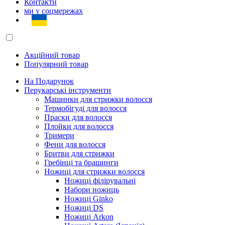
Контакти
ми у соцмережах
Акційний товар
Популярний товар
На Подарунок
Перукарські інструменти
Машинки для стрижки волосся
Термобігуді для волосся
Праски для волосся
Плойки для волосся
Тримери
Фени для волосся
Бритви для стрижки
Гребінці та брашинги
Ножиці для стрижки волосся
Ножиці філірувальні
Набори ножиць
Ножиці Ginko
Ножиці DS
Ножиці Arkon