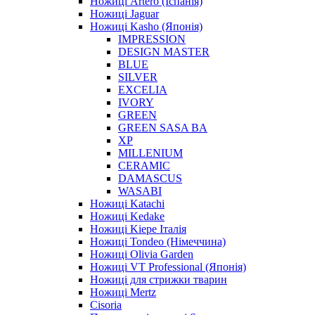
Ножиці Artero (Іспанія)
Ножиці Jaguar
Ножиці Kasho (Японія)
IMPRESSION
DESIGN MASTER
BLUE
SILVER
EXCELIA
IVORY
GREEN
GREEN SASA BA
XP
MILLENIUM
CERAMIC
DAMASCUS
WASABI
Ножиці Katachi
Ножиці Kedake
Ножиці Kiepe Італія
Ножиці Tondeo (Німеччина)
Ножиці Olivia Garden
Ножиці VT Professional (Японія)
Ножиці для стрижки тварин
Ножиці Mertz
Cisoria