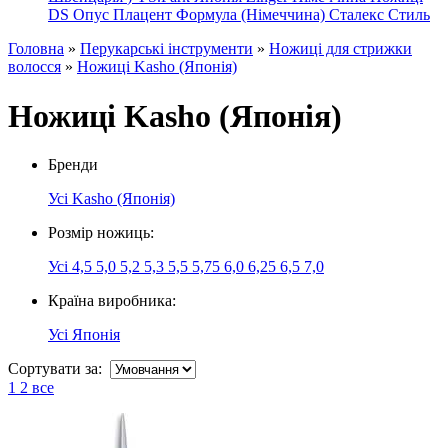
DS
Опус
Плацент Формула (Німеччина)
Сталекс
Стиль
Головна
»
Перукарські інструменти
»
Ножиці для стрижки
волосся
»
Ножиці Kasho (Японія)
Ножиці Kasho (Японія)
Бренди
Усі
Kasho (Японія)
Розмір ножиць:
Усі
4,5
5,0
5,2
5,3
5,5
5,75
6,0
6,25
6,5
7,0
Країна виробника:
Усі
Японія
Сортувати за:
1
2
все