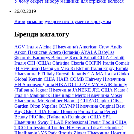
У чому секрет вибору машинки для стрижки волосся
26.02.2019
Вибираємо перукарські інструменти з розумом
Бренди каталогу
AGV Італія
Alcina (Німеччина)
American Crew
Andis
Arkon Пакистан
Artero (Іспанія)
AYALA
Babyliss
Франція
Barburys
Beimeng Китай
Brinail.США
Ceriotti
Італія
CHI (США)
Christina
Cisoria
COIFIN Італія
Comair
(Німеччина) Daeng
Gi
Meo
Ri
Elchim Італія
Enjoy
Ermila
Німеччина
ETI Italy
Eurostil Іспанія
GA.MA Італія
Ginko
Global Keratin США
HAIR COMB
Hairway Німеччина
HH Simonsen Данія
HIKATO
I LOVE MY HAIR
Infinity
(Тайвань)
Jaguar Німеччина
JANEKE
JRL
США
Kaara
(
Італія
)
Maniquick Швейцарія
Mertz Німеччина
Moser
Німеччина
Mr. Scrubber Naomi
(
США)
Olaplex
Olivia
Garden
Olton Україна
OLYMP Німеччина
Original Best
Buy
Oster США
Panda Польща
Parlux Італія
Perfect
Beauty
PROline (Тайвань)
Remington США
SPL
Німеччина
Sway
T-LAB Professional Італія
Tibolli США
TICO
Professional
Tondeo
Німеччина
TrisaElectronics (
Швейцарія
)
YS.Park Японія
Zinger Німеччина
Ножиці