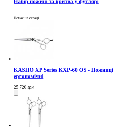
Набір ножиці та бритва у футлярі
Немає на складі
KASHO XP Series KXP-60 ОS - Ножниці
ергономічні
25 720
грн