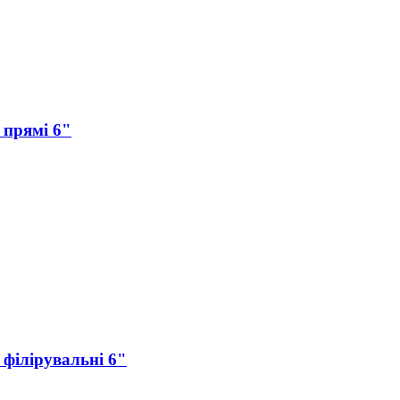
 прямі 6"
 філірувальні 6"