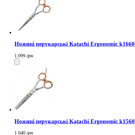
Ножиці перукарські Katachi Ergonomic k1660
1 099
грн
Ножиці перукарські Katachi Ergonomic k1560
1 040
грн