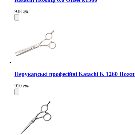
938
грн
Перукарські професійні Katachi K 1260 Ножиц
910
грн