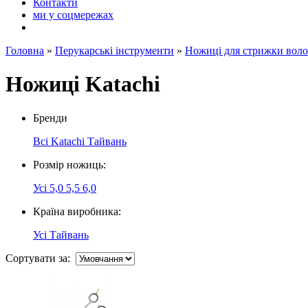
Контакти
ми у соцмережах
Головна
»
Перукарські інструменти
»
Ножиці для стрижки воло
Ножиці Katachi
Бренди
Всі
Katachi Тайвань
Розмір ножиць:
Усі
5,0
5,5
6,0
Країна виробника:
Усі
Тайвань
Сортувати за: