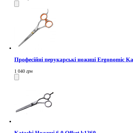
Професійні перукарські ножиці Ergonomic Kat
1 040
грн
Katachi Ножиці 6.0 Offset k1360