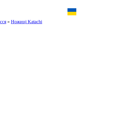
сся
»
Ножиці Katachi