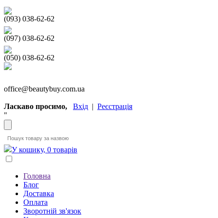
(093) 038-62-62
(097) 038-62-62
(050) 038-62-62
office@beautybuy.com.ua
Ласкаво просимо,
Вхід
|
Реєстрація
"
У кошику, 0 товарів
Головна
Блог
Доставка
Оплата
Зворотній зв'язок