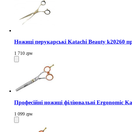
Ножиці перукарські Katachi Beauty k20260 п
1 710
грн
Професійні ножиці філіювальні Ergonomic Ka
1 099
грн