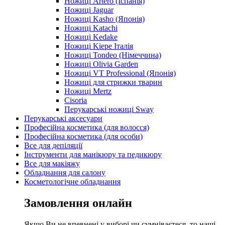
Ножиці Artero (Іспанія)
Ножиці Jaguar
Ножиці Kasho (Японія)
Ножиці Katachi
Ножиці Kedake
Ножиці Kiepe Італія
Ножиці Tondeo (Німеччина)
Ножиці Olivia Garden
Ножиці VT Professional (Японія)
Ножиці для стрижки тварин
Ножиці Mertz
Cisoria
Перукарські ножиці Sway
Перукарські аксесуари
Професійна косметика (для волосся)
Професійна косметика (для особи)
Все для депіляції
Інструменти для манікюру та педикюру
Все для макіяжу
Обладнання для салону
Косметологічне обладнання
Замовлення онлайн
Якщо Ви не впевнені у виборі чи сумніваєтеся, то наші