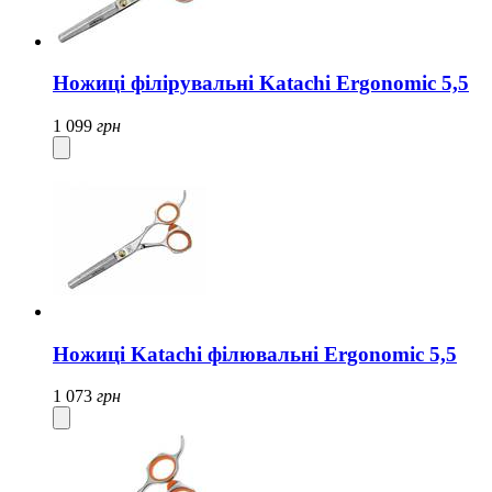
Ножиці філірувальні Katachi Ergonomic 5,5
1 099
грн
Ножиці Katachi філювальні Ergonomic 5,5
1 073
грн