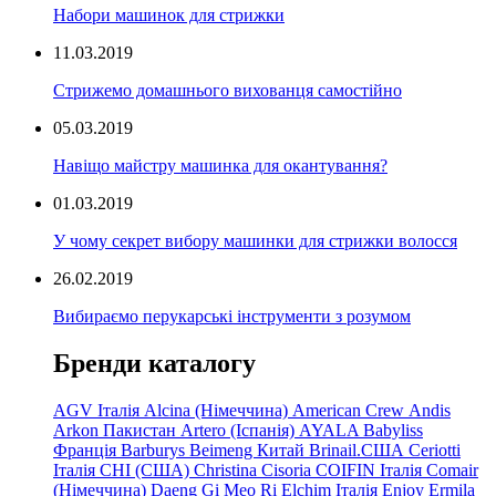
Набори машинок для стрижки
11.03.2019
Стрижемо домашнього вихованця самостійно
05.03.2019
Навіщо майстру машинка для окантування?
01.03.2019
У чому секрет вибору машинки для стрижки волосся
26.02.2019
Вибираємо перукарські інструменти з розумом
Бренди каталогу
AGV Італія
Alcina (Німеччина)
American Crew
Andis
Arkon Пакистан
Artero (Іспанія)
AYALA
Babyliss
Франція
Barburys
Beimeng Китай
Brinail.США
Ceriotti
Італія
CHI (США)
Christina
Cisoria
COIFIN Італія
Comair
(Німеччина) Daeng
Gi
Meo
Ri
Elchim Італія
Enjoy
Ermila