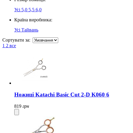
Усі
5,0
5,5
6,0
Країна виробника:
Усі
Тайвань
Сортувати за:
1
2
все
Ножиці Katachi Basic Cut 2-D K060 6
819
грн