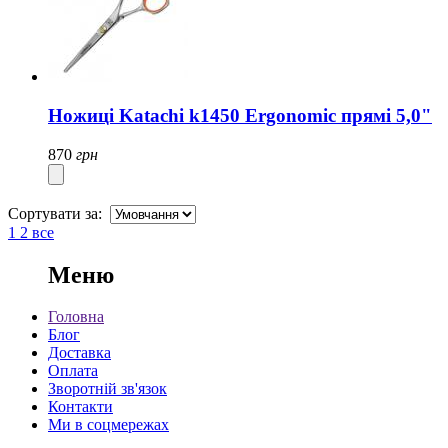
Ножиці Katachi k1450 Ergonomic прямі 5,0"
870
грн
Сортувати за:
1
2
все
Меню
Головна
Блог
Доставка
Оплата
Зворотній зв'язок
Контакти
Ми в соцмережах