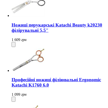
Ножиці перукарські Katachi Beauty k20230
філірувальні 5,5"
1 609
грн
Професійні ножиці філіювальні Ergonomic
Katachi K1760 6.0
1 099
грн