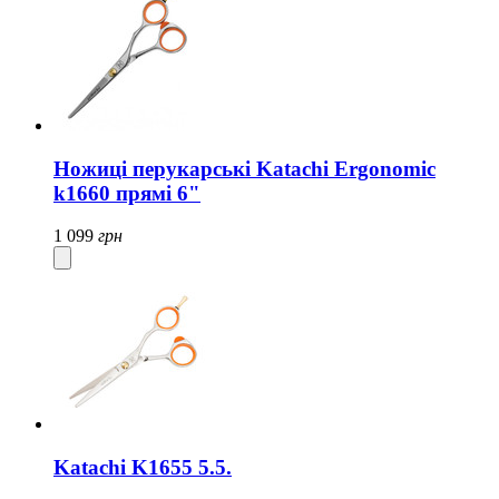
Ножиці перукарські Katachi Ergonomic
k1660 прямі 6"
1 099
грн
Katachi K1655 5.5.