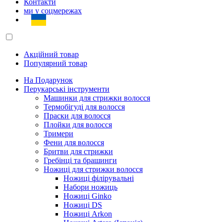
Контакти
ми у соцмережах
Акційний товар
Популярний товар
На Подарунок
Перукарські інструменти
Машинки для стрижки волосся
Термобігуді для волосся
Праски для волосся
Плойки для волосся
Тримери
Фени для волосся
Бритви для стрижки
Гребінці та брашинги
Ножиці для стрижки волосся
Ножиці філірувальні
Набори ножиць
Ножиці Ginko
Ножиці DS
Ножиці Arkon