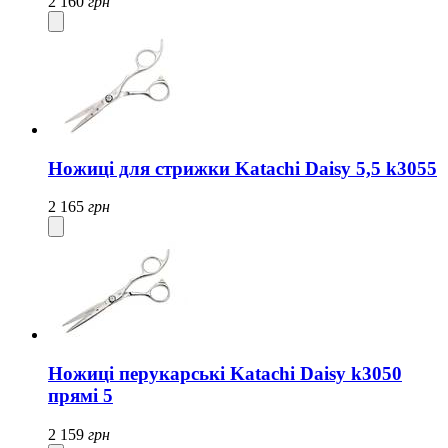
2 160
грн
Ножиці для стрижки Katachi Daisy 5,5 k3055
2 165
грн
Ножиці перукарські Katachi Daisy k3050
прямі 5
2 159
грн