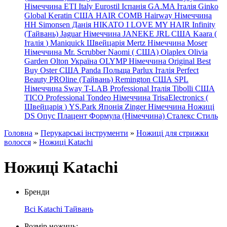
Німеччина
ETI Italy
Eurostil Іспанія
GA.MA Італія
Ginko
Global Keratin США
HAIR COMB
Hairway Німеччина
HH Simonsen Данія
HIKATO
I LOVE MY HAIR
Infinity
(Тайвань)
Jaguar Німеччина
JANEKE
JRL
США
Kaara
(
Італія
)
Maniquick Швейцарія
Mertz Німеччина
Moser
Німеччина
Mr. Scrubber Naomi
(
США)
Olaplex
Olivia
Garden
Olton Україна
OLYMP Німеччина
Original Best
Buy
Oster США
Panda Польща
Parlux Італія
Perfect
Beauty
PROline (Тайвань)
Remington США
SPL
Німеччина
Sway
T-LAB Professional Італія
Tibolli США
TICO
Professional
Tondeo
Німеччина
TrisaElectronics (
Швейцарія
)
YS.Park Японія
Zinger Німеччина
Ножиці
DS
Опус
Плацент Формула (Німеччина)
Сталекс
Стиль
Головна
»
Перукарські інструменти
»
Ножиці для стрижки
волосся
»
Ножиці Katachi
Ножиці Katachi
Бренди
Всі
Katachi Тайвань
Розмір ножиць: