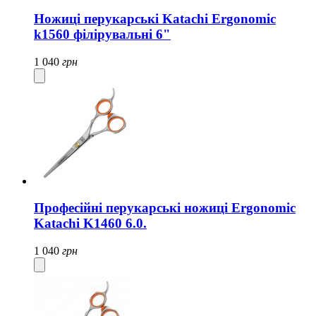
Ножиці перукарські Katachi Ergonomic
k1560 філірувальні 6"
1 040
грн
Професійні перукарські ножиці Ergonomic
Katachi K1460 6.0.
1 040
грн