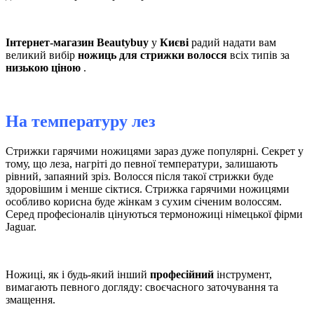
Інтернет-магазин
Beautybuy
у
Києві
радий надати вам
великий вибір
ножиць для стрижки волосся
всіх типів за
низькою
ціною
.
На температуру лез
Стрижки гарячими ножицями зараз дуже популярні. Секрет у
тому, що леза, нагріті до певної температури, залишають
рівний, запаяний зріз. Волосся після такої стрижки буде
здоровішим і менше сіктися. Стрижка гарячими ножицями
особливо корисна буде жінкам з сухим січеним волоссям.
Серед професіоналів цінуються термоножиці німецької фірми
Jaguar.
Ножиці, як і будь-який інший
професійний
інструмент,
вимагають певного догляду: своєчасного заточування та
змащення.