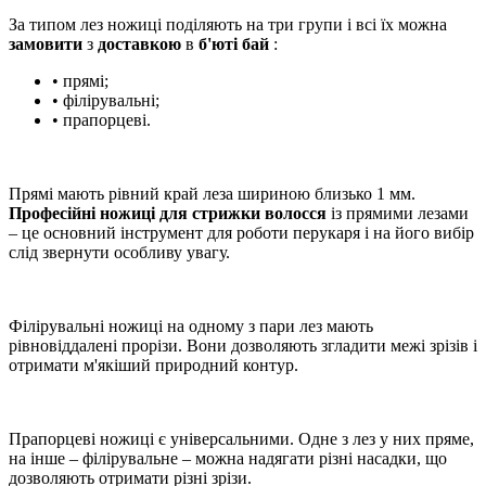
За типом лез ножиці поділяють на три групи і всі їх можна
замовити
з
доставкою
в
б'юті бай
:
• прямі;
• філірувальні;
• прапорцеві.
Прямі мають рівний край леза шириною близько 1 мм.
Професійні ножиці для стрижки волосся
із прямими лезами
– це основний інструмент для роботи перукаря і на його вибір
слід звернути особливу увагу.
Філірувальні ножиці на одному з пари лез мають
рівновіддалені прорізи. Вони дозволяють згладити межі зрізів і
отримати м'якіший природний контур.
Прапорцеві ножиці є універсальними. Одне з лез у них пряме,
на інше – філірувальне – можна надягати різні насадки, що
дозволяють отримати різні зрізи.