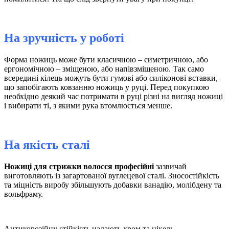
На зручність у роботі
Форма ножиць може бути класичною – симетричною, або
ергономічною – зміщеною, або напівзміщеною. Так само
всередині кілець можуть бути гумові або силіконові вставки,
що запобігають ковзанню ножиць у руці. Перед покупкою
необхідно деякий час потримати в руці різні на вигляд ножиці
і вибирати ті, з якими рука втомлюється менше.
На якість сталі
Ножиці для стрижки волосся професійні
зазвичай
виготовляють із загартованої вуглецевої сталі. Зносостійкість
та міцність виробу збільшують добавки ванадію, молібдену та
вольфраму.
Антикорозійну стійкість надають хром та нікель.