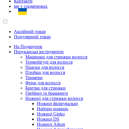
Контакти
ми у соцмережах
Акційний товар
Популярний товар
На Подарунок
Перукарські інструменти
Машинки для стрижки волосся
Термобігуді для волосся
Праски для волосся
Плойки для волосся
Тримери
Фени для волосся
Бритви для стрижки
Гребінці та брашинги
Ножиці для стрижки волосся
Ножиці філірувальні
Набори ножиць
Ножиці Ginko
Ножиці DS
Ножиці Arkon