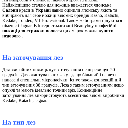
Найякіснішою сталлю для ножиць вважається японська.
Салони
краси
в Україні
давно оцінили японську якість та
вибирають для себе ножиці відомих брендів Kasho, Katachi,
Kedake, Tondeo, VT Professional. Також майстрами цінуються
німецькі Jaguar. В інтернет-магазині Beautybuy професійні
ножиці для стрижки волосся
цих марок можна
купити
недорого
.
На заточування лез
Для звичайних ножиць кут заточування не перевищує 50
градусів. Для окантувальних – кут дещо більший і на леза
нанесені спеціальні мікронасічки. Існує також конвекційний
тип заточування 38 градусів. Леза з таким заточуванням дещо
опуклі та мають ідеально точний зріз. Конвекційне
заточування лез використовують всесвітньо відомі виробники
Kedake, Katachi, Jaguar.
На тип лез