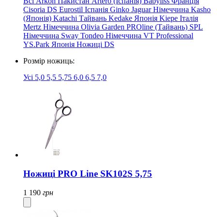
Всі
Arkon Пакистан
Artero (Іспанія)
Babyliss Франція
Cisoria
DS
Eurostil Іспанія
Ginko
Jaguar Німеччина
Kasho
(Японія)
Katachi Тайвань
Kedake Японія
Kiepe Італія
Mertz Німеччина
Olivia Garden
PROline (Тайвань)
SPL
Німеччина
Sway
Tondeo Німеччина
VT Professional
YS.Park Японія
Ножиці DS
Розмір ножиць:
Усі
5,0
5,5
5,75
6,0
6,5
7,0
Ножиці PRO Line SK102S 5,75
1 190
грн