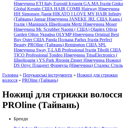
Німеччина
ETI Italy
Eurostil Іспанія
GA.MA Італія
Ginko
Global Keratin США
HAIR COMB
Hairway Німеччина
HH Simonsen Данія
HIKATO
I LOVE MY HAIR
Infinity
(Тайвань)
Jaguar Німеччина
JANEKE
JRL
США
Kaara
(
Італія
)
Maniquick Швейцарія
Mertz Німеччина
Moser
Німеччина
Mr. Scrubber Naomi
(
США)
Olaplex
Olivia
Garden
Olton Україна
OLYMP Німеччина
Original Best
Buy
Oster США
Panda Польща
Parlux Італія
Perfect
Beauty
PROline (Тайвань)
Remington США
SPL
Німеччина
Sway
T-LAB Professional Італія
Tibolli США
TICO
Professional
Tondeo
Німеччина
TrisaElectronics (
Швейцарія
)
YS.Park Японія
Zinger Німеччина
Ножиці
DS
Опус
Плацент Формула (Німеччина)
Сталекс
Стиль
Головна
»
Перукарські інструменти
»
Ножиці для стрижки
волосся
»
PROline (Тайвань)
Ножиці для стрижки волосся
PROline (Тайвань)
Бренди