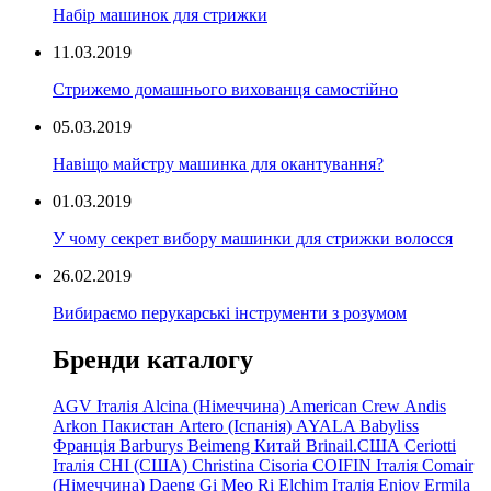
Набір машинок для стрижки
11.03.2019
Стрижемо домашнього вихованця самостійно
05.03.2019
Навіщо майстру машинка для окантування?
01.03.2019
У чому секрет вибору машинки для стрижки волосся
26.02.2019
Вибираємо перукарські інструменти з розумом
Бренди каталогу
AGV Італія
Alcina (Німеччина)
American Crew
Andis
Arkon Пакистан
Artero (Іспанія)
AYALA
Babyliss
Франція
Barburys
Beimeng Китай
Brinail.США
Ceriotti
Італія
CHI (США)
Christina
Cisoria
COIFIN Італія
Comair
(Німеччина) Daeng
Gi
Meo
Ri
Elchim Італія
Enjoy
Ermila