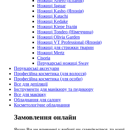
Ножиці Artero (Іспанія)
Ножиці Jaguar
Ножиці Kasho (Японія)
Ножиці Katachi
Ножиці Kedake
Ножиці Kiepe Італія
Ножиці Tondeo (Німеччина)
Ножиці Olivia Garden
Ножиці VT Professional (Японія)
Ножиці для стрижки тварин
Ножиці Mertz
Cisoria
Перукарські ножиці Sway
Перукарські аксесуари
Професійна косметика (для волосся)
Професійна косметика (для особи)
Все для депіляції
Інструменти для манікюру та педикюру
Все для макіяжу
Обладнання для салону
Косметологічне обладнання
Замовлення онлайн
Якщо Ви не впевнені у виборі чи сумніваєтеся, то наші