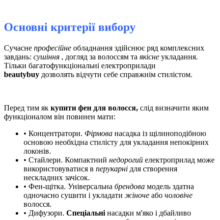
Основні критерії вибору
Сучасне
професійне
обладнання здійснює ряд комплексних
завдань:
сушіння
, догляд за волоссям та
якісне
укладання.
Тільки багатофункціональні електроприлади
beautybuy
дозволять відчути себе справжнім
стилістом.
Перед тим як
купити фен для волосся,
слід визначити яким
функціоналом він повинен мати:
• Концентратори.
Фірмова
насадка із щілиноподібною
основою необхідна стилісту для укладання непокірних
локонів.
• Стайлери. Компактний
недорогий
електроприлад може
використовуватися в
перукарні
для створення
нескладних зачісок.
• Фен-щітка. Універсальна
брендова
модель здатна
одночасно сушити і укладати
жіноче
або
чоловіче
волосся.
• Дифузори.
Спеціальні
насадки м'яко і дбайливо