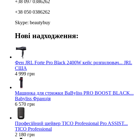
+38 097 0386262
+38 050 0386262
Skype: beautybuy
Нові надходження:
Фен JRL Forte Pro Black 2400W кейс розпилювач... JRL
США
4 999 грн
Машинка для стрижки BaByliss PRO BOOST BLACK...
Babyliss Франція
6 570 грн
Професійний шейвер TICO Professional Pro ASSIST...
TICO Professional
2 180 грн