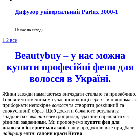
Дифузор універсальний Parlux 3000-1
Немає на складі
1
2
все
Beautybuy – у нас можна
купити професійні фени для
волосся в Україні.
Жінки завжди намагаються виглядати стильно та привабливо.
Головним помічником сучасної модниці є
фен
– він допомагає
приборкати непокірне
волосся
та створити розкішний та
спокусливий образ. Щоб досягти бажаного результату,
знадобиться
якісний
електроприлад, здатний справлятися з
різними завданнями. Ми пропонуємо
купити фен для
волосся в інтернет магазині,
нашу продукцію вже придбали
найкращі
елітні
салони краси Києва
.