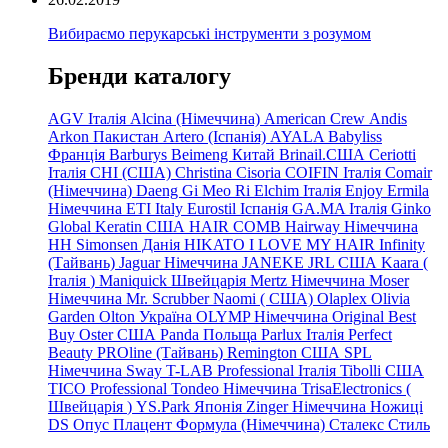
Вибираємо перукарські інструменти з розумом
Бренди каталогу
AGV Італія
Alcina (Німеччина)
American Crew
Andis
Arkon Пакистан
Artero (Іспанія)
AYALA
Babyliss
Франція
Barburys
Beimeng Китай
Brinail.США
Ceriotti
Італія
CHI (США)
Christina
Cisoria
COIFIN Італія
Comair
(Німеччина) Daeng
Gi
Meo
Ri
Elchim Італія
Enjoy
Ermila
Німеччина
ETI Italy
Eurostil Іспанія
GA.MA Італія
Ginko
Global Keratin США
HAIR COMB
Hairway Німеччина
HH Simonsen Данія
HIKATO
I LOVE MY HAIR
Infinity
(Тайвань)
Jaguar Німеччина
JANEKE
JRL
США
Kaara
(
Італія
)
Maniquick Швейцарія
Mertz Німеччина
Moser
Німеччина
Mr. Scrubber Naomi
(
США)
Olaplex
Olivia
Garden
Olton Україна
OLYMP Німеччина
Original Best
Buy
Oster США
Panda Польща
Parlux Італія
Perfect
Beauty
PROline (Тайвань)
Remington США
SPL
Німеччина
Sway
T-LAB Professional Італія
Tibolli США
TICO
Professional
Tondeo
Німеччина
TrisaElectronics (
Швейцарія
)
YS.Park Японія
Zinger Німеччина
Ножиці
DS
Опус
Плацент Формула (Німеччина)
Сталекс
Стиль