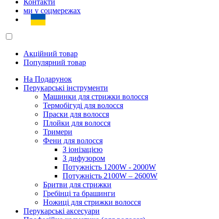
Контакти
ми у соцмережах
Акційний товар
Популярний товар
На Подарунок
Перукарські інструменти
Машинки для стрижки волосся
Термобігуді для волосся
Праски для волосся
Плойки для волосся
Тримери
Фени для волосся
З іонізацією
З дифузором
Потужність 1200W - 2000W
Потужність 2100W – 2600W
Бритви для стрижки
Гребінці та брашинги
Ножиці для стрижки волосся
Перукарські аксесуари