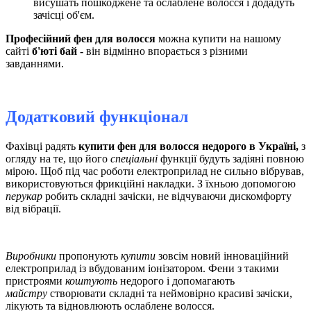
висушать пошкоджене та ослаблене волосся і додадуть
зачісці об'єм.
Професійний фен для волосся
можна купити на нашому
сайті
б'юті бай -
він відмінно впорається з різними
завданнями.
Додатковий функціонал
Фахівці радять
купити фен для волосся недорого в Україні,
з
огляду на те, що
його
спеціальні
функції будуть задіяні повною
мірою. Щоб під час роботи електроприлад не сильно вібрував,
використовуються фрикційні накладки. З їхньою допомогою
перукар
робить складні зачіски, не відчуваючи дискомфорту
від вібрації.
Виробники
пропонують
купити
зовсім новий інноваційний
електроприлад із вбудованим іонізатором. Фени з такими
пристроями
коштують
недорого і допомагають
майстру
створювати складні та неймовірно красиві зачіски,
лікують та відновлюють ослаблене волосся.