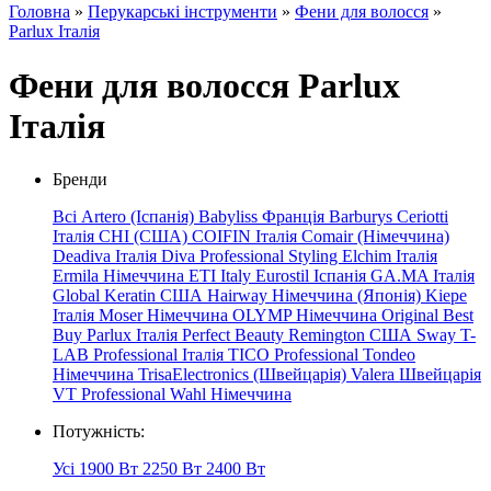
Головна
»
Перукарські інструменти
»
Фени для волосся
»
Parlux Італія
Фени для волосся Parlux
Італія
Бренди
Всі
Artero (Іспанія)
Babyliss Франція
Barburys
Ceriotti
Італія
CHI (США)
COIFIN Італія
Comair (Німеччина)
Deadiva Італія
Diva Professional Styling
Elchim Італія
Ermila Німеччина
ETI Italy
Eurostil Іспанія
GA.MA
Італія
Global
Keratin
США
Hairway
Німеччина
(Японія)
Kiepe
Італія
Moser Німеччина
OLYMP Німеччина
Original Best
Buy
Parlux Італія
Perfect Beauty
Remington США
Sway
T-
LAB Professional Італія
TICO Professional
Tondeo
Німеччина
TrisaElectronics (Швейцарія)
Valera Швейцарія
VT Professional
Wahl Німеччина
Потужність:
Усі
1900 Вт
2250 Вт
2400 Вт