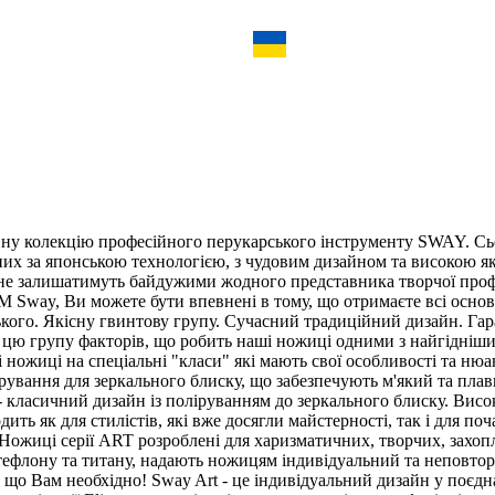
ну колекцію професійного перукарського інструменту SWAY. Сьо
их за японською технологією, з чудовим дизайном та високою як
сть не залишатимуть байдужими жодного представника творчої про
ТМ Sway, Ви можете бути впевнені в тому, що отримаєте всі осно
изького. Якісну гвинтову групу. Сучасний традиційний дизайн. Г
і цю групу факторів, що робить наші ножиці одними з найгідніши
ножиці на спеціальні "класи" які мають свої особливості та нюа
рування для зеркального блиску, що забезпечують м'який та плав
класичний дизайн із поліруванням до зеркального блиску. Висока я
ить як для стилістів, які вже досягли майстерності, так і для по
- Ножиці серії ART розроблені для харизматичних, творчих, захо
 тефлону та титану, надають ножицям індивідуальний та неповтор
о Вам необхідно! Sway Art - це індивідуальний дизайн у поєднанн