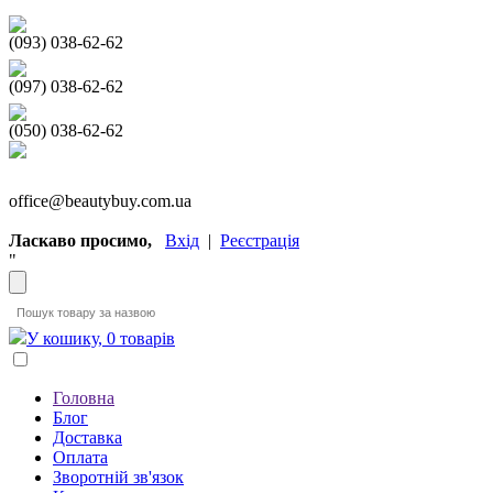
(093) 038-62-62
(097) 038-62-62
(050) 038-62-62
office@beautybuy.com.ua
Ласкаво просимо,
Вхід
|
Реєстрація
"
У кошику, 0 товарів
Головна
Блог
Доставка
Оплата
Зворотній зв'язок