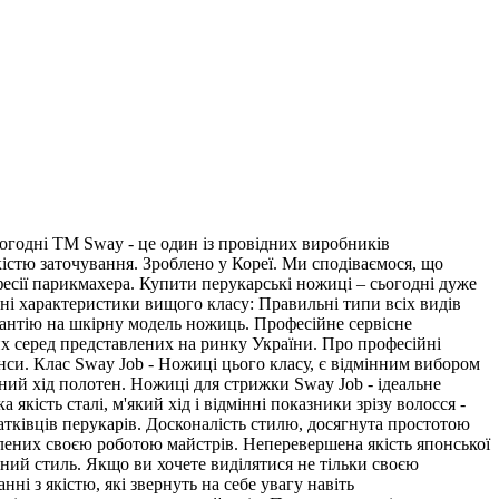
годні ТМ Sway - це один із провідних виробників
істю заточування. Зроблено у Кореї. Ми сподіваємося, що
фесії парикмахера. Купити перукарські ножиці – сьогодні дуже
вні характеристики вищого класу: Правильні типи всіх видів
арантію на шкірну модель ножиць. Професійне сервісне
х серед представлених на ринку України. Про професійні
нси. Клас Sway Job - Ножиці цього класу, є відмінним вибором
ний хід полотен. Ножиці для стрижки Sway Job - ідеальне
кість сталі, м'який хід і відмінні показники зрізу волосся -
чатківців перукарів. Досконалість стилю, досягнута простотою
плених своєю роботою майстрів. Неперевершена якість японської
ний стиль. Якщо ви хочете виділятися не тільки своєю
і з якістю, які звернуть на себе увагу навіть