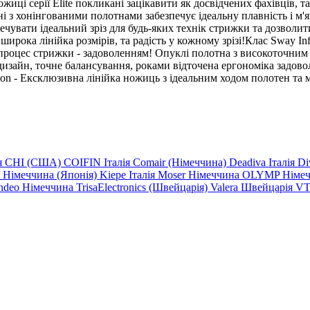
жиці серії Elite покликані зацікавити як досвідчених фахівців, 
і з хонінгованими полотнами забезпечує ідеальну плавність і м'як
ечувати ідеальний зріз для будь-яких технік стрижки та дозволит
рока лінійка розмірів, та радість у кожному зрізі!Клас Sway Infin
и процес стрижки - задоволенням! Опуклі полотна з високоточним
й дизайн, точне балансування, роками відточена ергономіка задо
ction - Ексклюзивна лінійка ножиць з ідеальним ходом полотен та м
ія
CHI (США)
COIFIN Італія
Comair (Німеччина)
Deadiva Італія
Di
y
Німеччина
(Японія)
Kiepe Італія
Moser Німеччина
OLYMP Німе
ndeo Німеччина
TrisaElectronics (Швейцарія)
Valera Швейцарія
VT