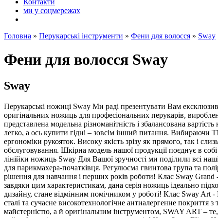
Контакти
ми у соцмережах
Головна
»
Перукарські інструменти
»
Фени для волосся
»
Sway
Фени для волосся Sway
Sway
Перукарські ножиці Sway Ми раді презентувати Вам ексклюзив
оригінальних ножиць для професіональних перукарів, вироблен
представлена ​​модельна різноманітність і збалансована варті
легко, а ось купити гідні – зовсім інший питання. Вибираючи 
ергономіки рукояток. Високу якість зрізу як прямого, так і сл
обслуговування. Шкірна модель нашої продукції поєднує в соб
лінійки ножиць Sway Для Вашої зручності ми поділили всі наші 
для парикмахера-початківця. Регулюєма гвинтова група та полі
рішення для навчання і перших років роботи! Клас Sway Grand - 
завдяки цим характеристикам, дана серія ножиць ідеально підход
дизайну, стане відмінним помічником у роботі! Клас Sway Art 
сталі та сучасне високотехнологічне антиалергенне покриття з
майстерністю, а й оригінальним інструментом, SWAY ART – те, щ