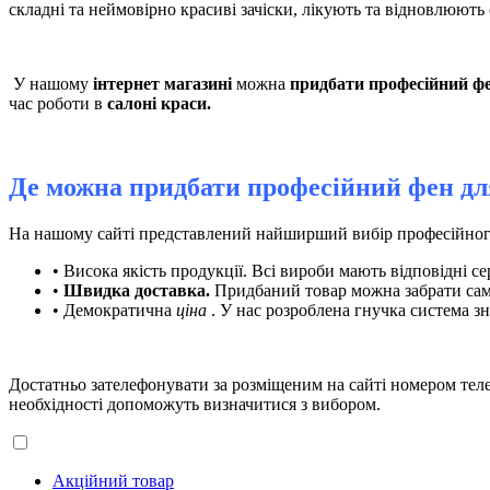
складні та неймовірно красиві зачіски, лікують та відновлюють
У нашому
інтернет магазині
можна
придбати професійний фе
час роботи в
салоні краси.
Де можна придбати професійний фен для
На нашому сайті представлений найширший вибір професійного 
• Висока якість продукції. Всі вироби мають відповідні с
•
Швидка доставка.
Придбаний товар можна забрати сам
• Демократична
ціна
. У нас розроблена гнучка система з
Достатньо зателефонувати за розміщеним на сайті номером те
необхідності допоможуть визначитися з вибором.
Акційний товар