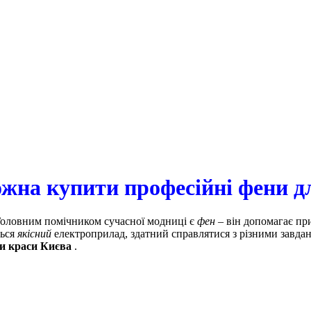
ожна купити професійні фени дл
Головним помічником сучасної модниці є
фен
– він допомагає пр
ться
якісний
електроприлад, здатний справлятися з різними зав
и краси Києва
.