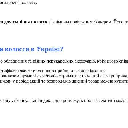
 ослаблене волосся.
н для сушіння волосся
зі знімним повітряним фільтром. Його ле
 волосся в Україні?
обладнання та різних перукарських аксесуарів, крім цього спів
ертифікати якості та успішно пройшли всі дослідження.
овивозом прямо зі
складу
або отримати сплачений електроприла
нижок, у період акцій та розпродажів якісний товар можна купит
лефону
,
і консультанти
докладно розкажуть про всі технічні можл