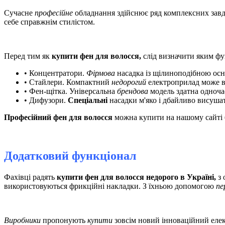
Сучасне
професійне
обладнання здійснює ряд комплексних зав
себе справжнім
стилістом.
Перед тим як
купити фен для волосся,
слід визначити яким фу
• Концентратори.
Фірмова
насадка із щілиноподібною осн
• Стайлери. Компактний
недорогий
електроприлад може в
• Фен-щітка. Універсальна
брендова
модель здатна одноч
• Дифузори.
Спеціальні
насадки м'яко і дбайливо висушат
Професійний фен для волосся
можна купити на нашому сайті
Додатковий функціонал
Фахівці радять
купити фен для волосся недорого в Україні,
з 
використовуються фрикційні накладки. З їхньою допомогою
пе
Виробники
пропонують
купити
зовсім новий інноваційний еле