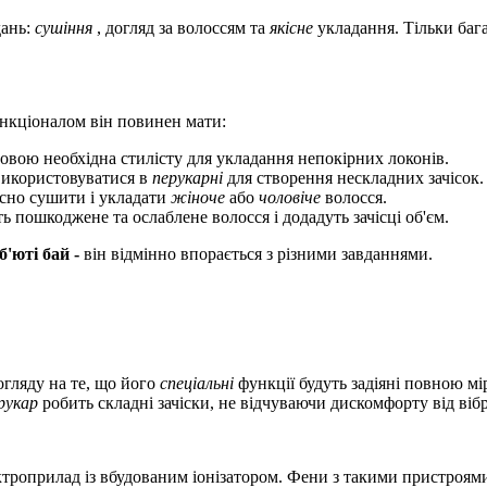
дань:
сушіння
, догляд за волоссям та
якісне
укладання. Тільки баг
нкціоналом він повинен мати:
овою необхідна стилісту для укладання непокірних локонів.
икористовуватися в
перукарні
для створення нескладних зачісок.
асно сушити і укладати
жіноче
або
чоловіче
волосся.
ь пошкоджене та ослаблене волосся і додадуть зачісці об'єм.
б'юті бай -
він відмінно впорається з різними завданнями.
огляду на те, що
його
спеціальні
функції будуть задіяні повною м
рукар
робить складні зачіски, не відчуваючи дискомфорту від вібр
ктроприлад із вбудованим іонізатором. Фени з такими пристроя