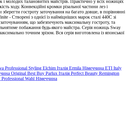
так і молодих талановитих майстрів. Практично у всіх ножицях
ість ходу. Конвекційні кромки різальної частини лез і
и зберегти гостроту заточування на багато довше, в порівнянні
ite - Створені з однієї із найміцніших марок сталі 440С зі
 заточуванням, що забезпечують максимальну гостроту, та
вольнятиме побажання будь-якого майстра. Серія ножиць Sway
аксимально точним зрізом. Вся серія виготовлена ​​із японської
va Professional Styling
Elchim Італія
Ermila Німеччина
ETI Italy
ччина
Original Best Buy
Parlux Італія
Perfect Beauty
Remington
 Professional
Wahl Німеччина