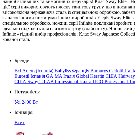
найвибагливіших та вимогливих перукарів! Клас Sway Elite - Но
цієї серії використовують плоску гвинтову групу, що в поєднанн
високоякісна нержавіюча сталь із спеціальною обробкою, забезп
з аналогічними ножицями інших виробників. Серія Sway Elite - ши
спеціальною обробкою, ножиці серії Infinite покликані зробит
ідеально підходять для слизького зрізу (слайсингу). Японськи
Infinite - гідний вибір професіоналів. Клас Sway Japanese Colle
кованої сталі.
Бренди
Всі
Artero (Іспанія)
Babyliss Франція
Barburys
Ceriotti Італ
Eurostil Іспанія
GA.MA
Італія
Global
Keratin
США
Hairwa
США
Sway
T-LAB Professional Італія
TICO Professional
To
Потужність:
Усі
2400 Вт
Іонізація:
Все
є