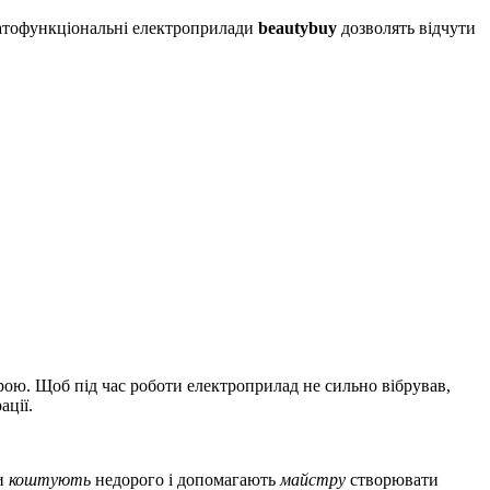
атофункціональні електроприлади
beautybuy
дозволять відчути
ірою. Щоб під час роботи електроприлад не сильно вібрував,
ації.
ми
коштують
недорого і допомагають
майстру
створювати