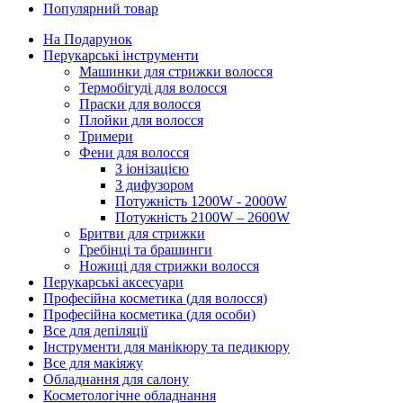
Популярний товар
На Подарунок
Перукарські інструменти
Машинки для стрижки волосся
Термобігуді для волосся
Праски для волосся
Плойки для волосся
Тримери
Фени для волосся
З іонізацією
З дифузором
Потужність 1200W - 2000W
Потужність 2100W – 2600W
Бритви для стрижки
Гребінці та брашинги
Ножиці для стрижки волосся
Перукарські аксесуари
Професійна косметика (для волосся)
Професійна косметика (для особи)
Все для депіляції
Інструменти для манікюру та педикюру
Все для макіяжу
Обладнання для салону
Косметологічне обладнання