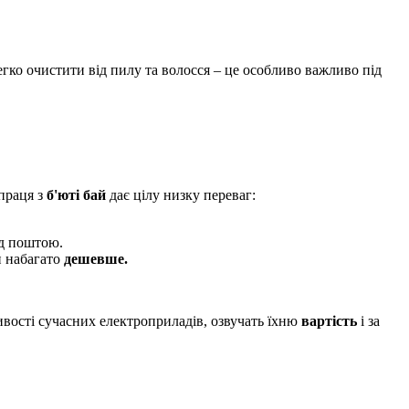
гко очистити від пилу та волосся – це особливо важливо під
праця з
б'юті бай
дає цілу низку переваг:
д поштою.
и набагато
дешевше.
ивості сучасних електроприладів, озвучать їхню
вартість
і за