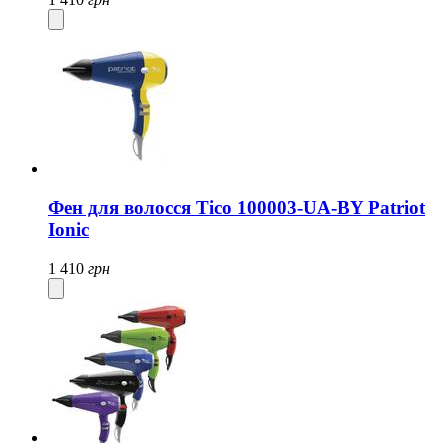
Фен для волосся Tico 100003-UA-BY Patriot
Ionic
1 410
грн