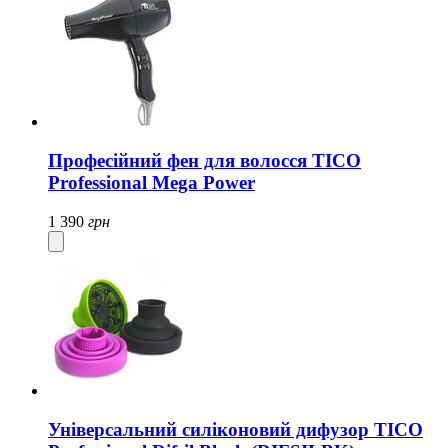
Професійний фен для волосся TICO
Professional Mega Power
1 390
грн
Універсальний силіконовий дифузор TICO