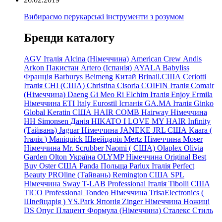
Вибираємо перукарські інструменти з розумом
Бренди каталогу
AGV Італія
Alcina (Німеччина)
American Crew
Andis
Arkon Пакистан
Artero (Іспанія)
AYALA
Babyliss
Франція
Barburys
Beimeng Китай
Brinail.США
Ceriotti
Італія
CHI (США)
Christina
Cisoria
COIFIN Італія
Comair
(Німеччина) Daeng
Gi
Meo
Ri
Elchim Італія
Enjoy
Ermila
Німеччина
ETI Italy
Eurostil Іспанія
GA.MA Італія
Ginko
Global Keratin США
HAIR COMB
Hairway Німеччина
HH Simonsen Данія
HIKATO
I LOVE MY HAIR
Infinity
(Тайвань)
Jaguar Німеччина
JANEKE
JRL
США
Kaara
(
Італія
)
Maniquick Швейцарія
Mertz Німеччина
Moser
Німеччина
Mr. Scrubber Naomi
(
США)
Olaplex
Olivia
Garden
Olton Україна
OLYMP Німеччина
Original Best
Buy
Oster США
Panda Польща
Parlux Італія
Perfect
Beauty
PROline (Тайвань)
Remington США
SPL
Німеччина
Sway
T-LAB Professional Італія
Tibolli США
TICO
Professional
Tondeo
Німеччина
TrisaElectronics (
Швейцарія
)
YS.Park Японія
Zinger Німеччина
Ножиці
DS
Опус
Плацент Формула (Німеччина)
Сталекс
Стиль