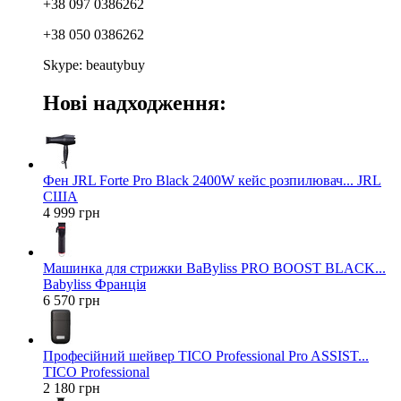
+38 097 0386262
+38 050 0386262
Skype: beautybuy
Нові надходження:
Фен JRL Forte Pro Black 2400W кейс розпилювач... JRL
США
4 999 грн
Машинка для стрижки BaByliss PRO BOOST BLACK...
Babyliss Франція
6 570 грн
Професійний шейвер TICO Professional Pro ASSIST...
TICO Professional
2 180 грн