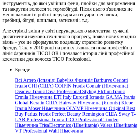
інструментів, до якої увійшли фени, плойки для випрямлення
та накрутки волосся та термобігуді. Після цього з'явилися не
менш важливі в роботі перукаря аксесуари: пензлики,
гребінці, бігуді, шпильки, затискачі і т.д.
Але стрімкі зміни у світі перукарського мистецтва, сучасні
досягнення науково-технічного прогресу, поява нових модних
віянь – усе це сформувало подальшу стратегію розвитку
бренду. Так, у 2010 році на ринку з'явилася нова професійна
лінія барвників TICOLOR і почалася історія лінії професійної
косметики для волосся TICO Professional.
Бренди
Всі
Artero (Іспанія)
Babyliss Франція
Barburys
Ceriotti
Італія
CHI (США)
COIFIN Італія
Comair (Німеччина)
Deadiva Італія
Diva Professional Styling
Elchim Італія
Ermila Німеччина
ETI Italy
Eurostil Іспанія
GA.MA
Італія
Global
Keratin
США
Hairway
Німеччина
(Японія)
Kiepe
Італія
Moser Німеччина
OLYMP Німеччина
Original Best
Buy
Parlux Італія
Perfect Beauty
Remington США
Sway
T-
LAB Professional Італія
TICO Professional
Tondeo
Німеччина
TrisaElectronics (Швейцарія)
Valera Швейцарія
VT Professional
Wahl Німеччина