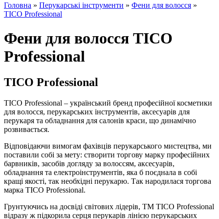
Головна
»
Перукарські інструменти
»
Фени для волосся
»
TICO Professional
Фени для волосся TICO
Professional
TICO Professional
TICO Professional – український бренд професійної косметики
для волосся, перукарських інструментів, аксесуарів для
перукаря та обладнання для салонів краси, що динамічно
розвивається.
Відповідаючи вимогам фахівців перукарського мистецтва, ми
поставили собі за мету: створити торгову марку професійних
барвників, засобів догляду за волоссям, аксесуарів,
обладнання та електроінструментів, яка б поєднала в собі
кращі якості, так необхідні перукарю. Так народилася торгова
марка TICO Professional.
Грунтуючись на досвіді світових лідерів, ТМ TICO Professional
відразу ж підкорила серця перукарів лінією перукарських