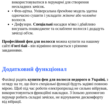
використовуватися в
перукарні
для створення
нескладних зачісок.
• Фен-щітка. Універсальна
брендова
модель здатна
одночасно сушити і укладати
жіноче
або
чоловіче
волосся.
• Дифузори.
Спеціальні
насадки м'яко і дбайливо
висушать пошкоджене та ослаблене волосся і додадуть
зачісці об'єм.
Професійний фен для волосся
можна купити на нашому
сайті
б'юті бай -
він відмінно впорається з різними
завданнями.
Додатковий функціонал
Фахівці радять
купити фен для волосся недорого в Україні,
з
огляду на те, що
його
спеціальні
функції будуть задіяні повною
мірою. Щоб під час роботи електроприлад не сильно вібрував,
використовуються фрикційні накладки. З їхньою допомогою
перукар
робить складні зачіски, не відчуваючи дискомфорту
від вібрації.