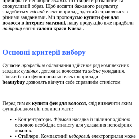
приборкати непокірне
волосся
та створити розкішний та
спокусливий образ. Щоб досягти бажаного результату,
знадобиться
якісний
електроприлад, здатний справлятися з
різними завданнями. Ми пропонуємо
купити фен для
волосся в інтернет магазині,
нашу продукцію вже придбали
найкращі
елітні
салони краси Києва
.
Основні критерії вибору
Сучасне
професійне
обладнання здійснює ряд комплексних
завдань:
сушіння
, догляд за волоссям та
якісне
укладання.
Тільки багатофункціональні електроприлади
beautybuy
дозволять відчути себе справжнім
стилістом.
Перед тим як
купити фен для волосся,
слід визначити яким
функціоналом він повинен мати:
• Концентратори.
Фірмова
насадка із щілиноподібною
основою необхідна стилісту для укладання непокірних
локонів.
• Стайлери. Компактний
недорогий
електроприлад може