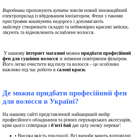
Виробники
пропонують
купити
зовсім новий інноваційний
електроприлад із вбудованим іонізатором. Фени з такими
пристроями
коштують
недорого і допомагають
майстру
створювати складні та неймовірно красиві зачіски,
лікують та відновлюють ослаблене волосся.
У нашому
інтернет магазині
можна
придбати професійний
фен для сушіння волосся
зі знімним повітряним фільтром.
Його легко очистити від пилу та волосся – це особливо
важливо під час роботи в
салоні краси.
Де можна придбати професійний фен
для волосся в Україні?
На нашому сайті представлений найширший вибір
професійного обладнання та різних перукарських аксесуарів,
крім цього співпраця з
б'юті бай
дає цілу низку переваг:
• Висока якість продукції. Всі вироби мають відповідні