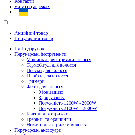
Контакти
ми у соцмережах
Акційний товар
Популярний товар
На Подарунок
Перукарські інструменти
Машинки для стрижки волосся
Термобігуді для волосся
Праски для волосся
Плойки для волосся
Тримери
Фени для волосся
З іонізацією
З дифузором
Потужність 1200W - 2000W
Потужність 2100W – 2600W
Бритви для стрижки
Гребінці та брашинги
Ножиці для стрижки волосся
Перукарські аксесуари