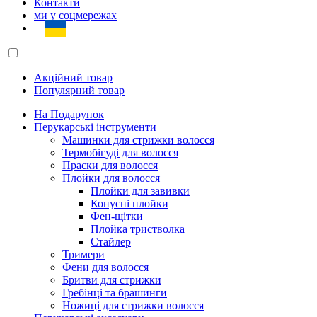
Контакти
ми у соцмережах
Акційний товар
Популярний товар
На Подарунок
Перукарські інструменти
Машинки для стрижки волосся
Термобігуді для волосся
Праски для волосся
Плойки для волосся
Плойки для завивки
Конусні плойки
Фен-щітки
Плойка тристволка
Стайлер
Тримери
Фени для волосся
Бритви для стрижки
Гребінці та брашинги
Ножиці для стрижки волосся