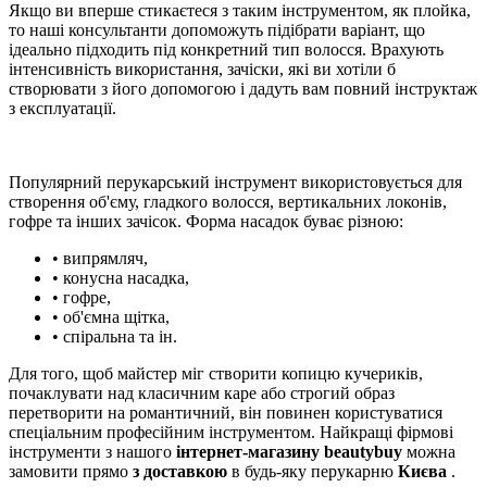
Якщо ви вперше стикаєтеся з таким інструментом, як плойка,
то наші консультанти допоможуть підібрати варіант, що
ідеально підходить під конкретний тип волосся. Врахують
інтенсивність використання, зачіски, які ви хотіли б
створювати з його допомогою і дадуть вам повний інструктаж
з експлуатації.
Популярний перукарський інструмент використовується для
створення об'єму, гладкого волосся, вертикальних локонів,
гофре та інших зачісок. Форма насадок буває різною:
• випрямляч,
• конусна насадка,
• гофре,
• об'ємна щітка,
• спіральна та ін.
Для того, щоб майстер міг створити копицю кучериків,
почаклувати над класичним каре або строгий образ
перетворити на романтичний, він повинен користуватися
спеціальним професійним інструментом. Найкращі фірмові
інструменти з нашого
інтернет-магазину beautybuy
можна
замовити прямо
з доставкою
в будь-яку перукарню
Києва
.