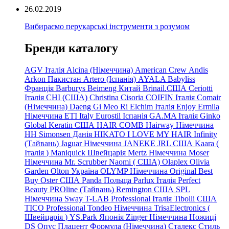
26.02.2019
Вибираємо перукарські інструменти з розумом
Бренди каталогу
AGV Італія
Alcina (Німеччина)
American Crew
Andis
Arkon Пакистан
Artero (Іспанія)
AYALA
Babyliss
Франція
Barburys
Beimeng Китай
Brinail.США
Ceriotti
Італія
CHI (США)
Christina
Cisoria
COIFIN Італія
Comair
(Німеччина) Daeng
Gi
Meo
Ri
Elchim Італія
Enjoy
Ermila
Німеччина
ETI Italy
Eurostil Іспанія
GA.MA Італія
Ginko
Global Keratin США
HAIR COMB
Hairway Німеччина
HH Simonsen Данія
HIKATO
I LOVE MY HAIR
Infinity
(Тайвань)
Jaguar Німеччина
JANEKE
JRL
США
Kaara
(
Італія
)
Maniquick Швейцарія
Mertz Німеччина
Moser
Німеччина
Mr. Scrubber Naomi
(
США)
Olaplex
Olivia
Garden
Olton Україна
OLYMP Німеччина
Original Best
Buy
Oster США
Panda Польща
Parlux Італія
Perfect
Beauty
PROline (Тайвань)
Remington США
SPL
Німеччина
Sway
T-LAB Professional Італія
Tibolli США
TICO
Professional
Tondeo
Німеччина
TrisaElectronics (
Швейцарія
)
YS.Park Японія
Zinger Німеччина
Ножиці
DS
Опус
Плацент Формула (Німеччина)
Сталекс
Стиль