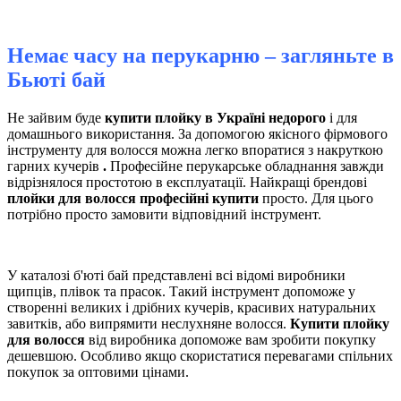
Немає часу на перукарню – загляньте в
Бьюті бай
Не зайвим буде
купити плойку в Україні недорого
і для
домашнього використання. За допомогою якісного фірмового
інструменту для волосся можна легко впоратися з накруткою
гарних кучерів
.
Професійне перукарське обладнання завжди
відрізнялося простотою в експлуатації. Найкращі брендові
плойки для волосся професійні купити
просто. Для цього
потрібно просто замовити відповідний інструмент.
У каталозі б'юті бай представлені всі відомі виробники
щипців, плівок та прасок. Такий інструмент допоможе у
створенні великих і дрібних кучерів, красивих натуральних
завитків, або випрямити неслухняне волосся.
Купити плойку
для волосся
від виробника допоможе вам зробити покупку
дешевшою. Особливо якщо скористатися перевагами спільних
покупок за оптовими цінами.