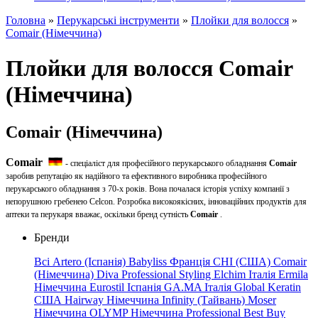
Головна
»
Перукарські інструменти
»
Плойки для волосся
»
Comair (Німеччина)
Плойки для волосся Comair
(Німеччина)
Comair (Німеччина)
Comair
- спеціаліст для професійного перукарського обладнання
Comair
заробив репутацію як надійного та ефективного виробника професійного
перукарського обладнання з 70-х років. Вона почалася історія успіху компанії з
непорушною гребенею Celcon. Розробка високоякісних, інноваційних продуктів для
аптеки та перукаря вважає, оскільки бренд сутність
Comair
.
Бренди
Всі
Artero (Іспанія)
Babyliss Франція
CHI (США)
Comair
(Німеччина)
Diva Professional Styling
Elchim Італія
Ermila
Німеччина
Eurostil Іспанія
GA.MA Італія
Global Keratin
США
Hairway
Німеччина
Infinity (Тайвань)
Moser
Німеччина
OLYMP
Німеччина
Professional
Best
Buy