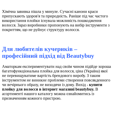
Хімічна завивка пішла у минуле. Сучасні канони краси
припускають здоров'я та природність. Раніше під час частого
використання плойки існувала можливість пошкодження
волосся. Зараз виробники пропонують на вибір інструменти з
покриттям, що не руйнує структуру волосся.
Для любителів кучериків –
професійний підхід від
Вeautybuy
Аматоркам експериментувати над своїм чином підійде хороша
багатофункціональна плойка для волосся, ціна (Україна) якої
не перевищуватиме вартість брендового виробу. З таким
інструментом не виникне проблеми створення повсякденного
чи вечірнього образу, не виходячи із дому. Вихід -
купити
плойку для волосся в інтернет магазині beautybuy.
В
асортименті нашого каталогу можна ознайомитись із
призначенням кожного пристрою.