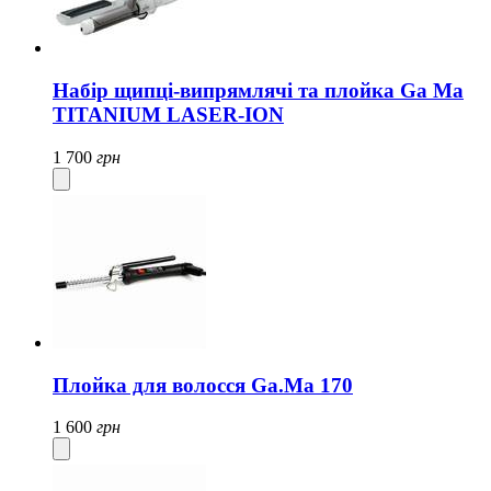
Набір щипці-випрямлячі та плойка Ga Ma
TITANIUM LASER-ION
1 700
грн
Плойка для волосся Ga.Ma 170
1 600
грн