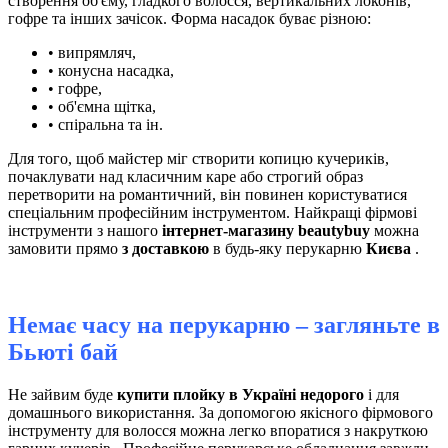
створення об'єму, гладкого волосся, вертикальних локонів,
гофре та інших зачісок. Форма насадок буває різною:
• випрямляч,
• конусна насадка,
• гофре,
• об'ємна щітка,
• спіральна та ін.
Для того, щоб майстер міг створити копицю кучериків,
почаклувати над класичним каре або строгий образ
перетворити на романтичний, він повинен користуватися
спеціальним професійним інструментом. Найкращі фірмові
інструменти з нашого
інтернет-магазину beautybuy
можна
замовити прямо
з доставкою
в будь-яку перукарню
Києва
.
Немає часу на перукарню – загляньте в
Бьюті бай
Не зайвим буде
купити плойку в Україні недорого
і для
домашнього використання. За допомогою якісного фірмового
інструменту для волосся можна легко впоратися з накруткою