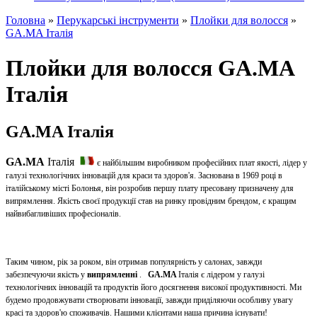
Головна
»
Перукарські інструменти
»
Плойки для волосся
»
GA.MA Італія
Плойки для волосся GA.MA
Італія
GA.MA Італія
GA.MA
Італія
є найбільшим виробником професійних плат якості, лідер у
галузі технологічних інновацій для краси та здоров'я. Заснована в 1969 році в
італійському місті Болонья, він розробив першу плату пресовану призначену для
випрямлення. Якість своєї продукції став на ринку провідним брендом, є кращим
найвибагливіших професіоналів.
Таким чином, рік за роком, він отримав популярність у салонах, завжди
забезпечуючи якість у
випрямленні
.
GA.MA
Італія є лідером у галузі
технологічних інновацій та продуктів його досягнення високої продуктивності. Ми
будемо продовжувати створювати інновації, завжди приділяючи особливу увагу
красі та здоров'ю споживачів. Нашими клієнтами наша причина існувати!