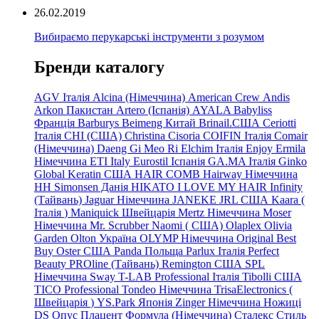
26.02.2019
Вибираємо перукарські інструменти з розумом
Бренди каталогу
AGV Італія
Alcina (Німеччина)
American Crew
Andis
Arkon Пакистан
Artero (Іспанія)
AYALA
Babyliss
Франція
Barburys
Beimeng Китай
Brinail.США
Ceriotti
Італія
CHI (США)
Christina
Cisoria
COIFIN Італія
Comair
(Німеччина) Daeng
Gi
Meo
Ri
Elchim Італія
Enjoy
Ermila
Німеччина
ETI Italy
Eurostil Іспанія
GA.MA Італія
Ginko
Global Keratin США
HAIR COMB
Hairway Німеччина
HH Simonsen Данія
HIKATO
I LOVE MY HAIR
Infinity
(Тайвань)
Jaguar Німеччина
JANEKE
JRL
США
Kaara
(
Італія
)
Maniquick Швейцарія
Mertz Німеччина
Moser
Німеччина
Mr. Scrubber Naomi
(
США)
Olaplex
Olivia
Garden
Olton Україна
OLYMP Німеччина
Original Best
Buy
Oster США
Panda Польща
Parlux Італія
Perfect
Beauty
PROline (Тайвань)
Remington США
SPL
Німеччина
Sway
T-LAB Professional Італія
Tibolli США
TICO
Professional
Tondeo
Німеччина
TrisaElectronics (
Швейцарія
)
YS.Park Японія
Zinger Німеччина
Ножиці
DS
Опус
Плацент Формула (Німеччина)
Сталекс
Стиль