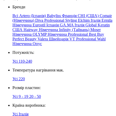
Бренди
Всі
Artero (Іспанія)
Babyliss Франція
CHI (США)
Comair
(Німеччина)
Diva Professional Styling
Elchim Італія
Ermila
Німеччина
Eurostil Іспанія
GA.MA Італія
Global Keratin
США
Hairway
Німеччина
Infinity (Тайвань)
Moser
Німеччина
OLYMP
Німеччина
Professional
Best
Buy
Perfect Beauty
Valera Швейцарія
VT Professional
Wahl
Німеччина
Опус
Потужність:
Усі
110-240
Температура нагрівання мак.
Усі
220
Розмір пластин:
Усі
9 - 19
20 - 50
Країна виробника:
Усі
Італія