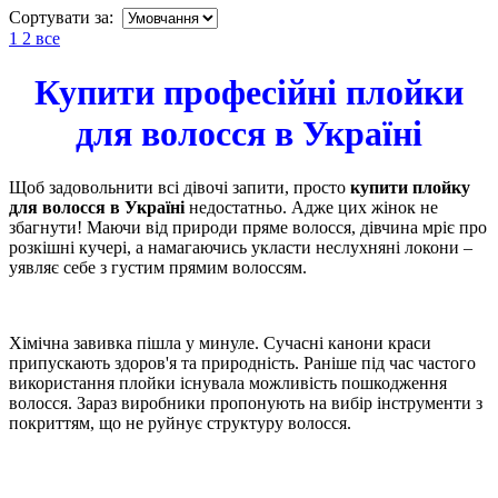
Сортувати за:
1
2
все
Купити професійні плойки
для волосся в Україні
Щоб задовольнити всі дівочі запити, просто
купити плойку
для волосся в Україні
недостатньо. Адже цих жінок не
збагнути! Маючи від природи пряме волосся, дівчина мріє про
розкішні кучері, а намагаючись укласти неслухняні локони –
уявляє себе з густим прямим волоссям.
Хімічна завивка пішла у минуле. Сучасні канони краси
припускають здоров'я та природність. Раніше під час частого
використання плойки існувала можливість пошкодження
волосся. Зараз виробники пропонують на вибір інструменти з
покриттям, що не руйнує структуру волосся.