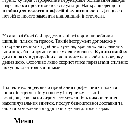
гарних кучерів
.
Професійне перукарське обладнання завжди
відрізнялося простотою в експлуатації. Найкращі брендові
плойки для волосся професійні купити
просто. Для цього
потрібно просто замовити відповідний інструмент.
У каталозі б'юті бай представлені всі відомі виробники
щипців, плівок та прасок. Такий інструмент допоможе у
створенні великих і дрібних кучерів, красивих натуральних
завитків, або випрямити неслухняне волосся.
Купити плойку
для волосся
від виробника допоможе вам зробити покупку
дешевшою. Особливо якщо скористатися перевагами спільних
покупок за оптовими цінами.
Під час неодноразового придбання професійних плоїк та
інших інструментів у нашому інтернет-магазині
beautybuy.com.ua ви отримаєте можливість використання
накопичувальних знижок, послуг безкоштовної доставки та
оплати замовлення в будь-якій зручній для вас формі.
Меню