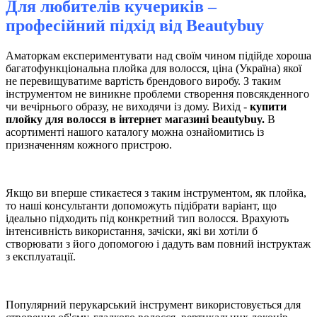
Для любителів кучериків –
професійний підхід від
Вeautybuy
Аматоркам експериментувати над своїм чином підійде хороша
багатофункціональна плойка для волосся, ціна (Україна) якої
не перевищуватиме вартість брендового виробу. З таким
інструментом не виникне проблеми створення повсякденного
чи вечірнього образу, не виходячи із дому. Вихід -
купити
плойку для волосся в інтернет магазині beautybuy.
В
асортименті нашого каталогу можна ознайомитись із
призначенням кожного пристрою.
Якщо ви вперше стикаєтеся з таким інструментом, як плойка,
то наші консультанти допоможуть підібрати варіант, що
ідеально підходить під конкретний тип волосся. Врахують
інтенсивність використання, зачіски, які ви хотіли б
створювати з його допомогою і дадуть вам повний інструктаж
з експлуатації.
Популярний перукарський інструмент використовується для