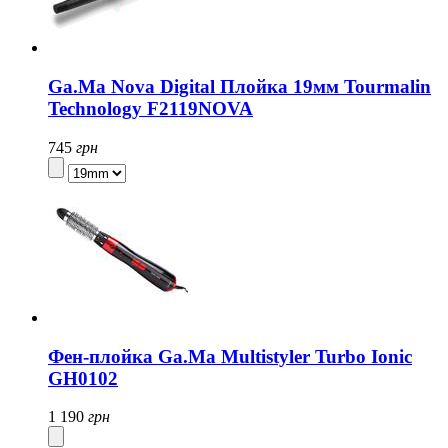
Ga.Ma Nova Digital Плойка 19мм Tourmalin
Technology F2119NOVA
745
грн
Фен-плойка Ga.Ma Multistyler Turbo Ionic
GH0102
1 190
грн