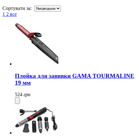
Сортувати за:
1
2
все
Плойка для завивки GAMA TOURMALINE
19 мм
524
грн