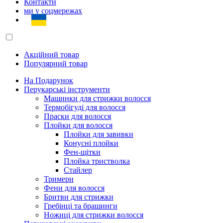
Контакти
ми у соцмережах
Акційний товар
Популярний товар
На Подарунок
Перукарські інструменти
Машинки для стрижки волосся
Термобігуді для волосся
Праски для волосся
Плойки для волосся
Плойки для завивки
Конусні плойки
Фен-щітки
Плойка тристволка
Стайлер
Тримери
Фени для волосся
Бритви для стрижки
Гребінці та брашинги
Ножиці для стрижки волосся