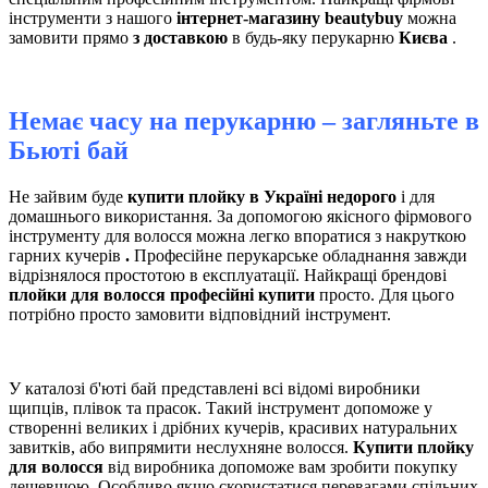
інструменти з нашого
інтернет-магазину beautybuy
можна
замовити прямо
з доставкою
в будь-яку перукарню
Києва
.
Немає часу на перукарню – загляньте в
Бьюті бай
Не зайвим буде
купити плойку в Україні недорого
і для
домашнього використання. За допомогою якісного фірмового
інструменту для волосся можна легко впоратися з накруткою
гарних кучерів
.
Професійне перукарське обладнання завжди
відрізнялося простотою в експлуатації. Найкращі брендові
плойки для волосся професійні купити
просто. Для цього
потрібно просто замовити відповідний інструмент.
У каталозі б'юті бай представлені всі відомі виробники
щипців, плівок та прасок. Такий інструмент допоможе у
створенні великих і дрібних кучерів, красивих натуральних
завитків, або випрямити неслухняне волосся.
Купити плойку
для волосся
від виробника допоможе вам зробити покупку
дешевшою. Особливо якщо скористатися перевагами спільних