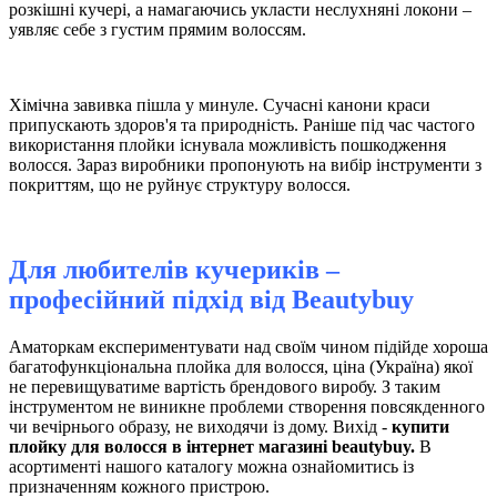
розкішні кучері, а намагаючись укласти неслухняні локони –
уявляє себе з густим прямим волоссям.
Хімічна завивка пішла у минуле. Сучасні канони краси
припускають здоров'я та природність. Раніше під час частого
використання плойки існувала можливість пошкодження
волосся. Зараз виробники пропонують на вибір інструменти з
покриттям, що не руйнує структуру волосся.
Для любителів кучериків –
професійний підхід від
Вeautybuy
Аматоркам експериментувати над своїм чином підійде хороша
багатофункціональна плойка для волосся, ціна (Україна) якої
не перевищуватиме вартість брендового виробу. З таким
інструментом не виникне проблеми створення повсякденного
чи вечірнього образу, не виходячи із дому. Вихід -
купити
плойку для волосся в інтернет магазині beautybuy.
В
асортименті нашого каталогу можна ознайомитись із
призначенням кожного пристрою.