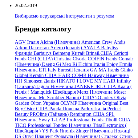
26.02.2019
Вибираємо перукарські інструменти з розумом
Бренди каталогу
AGV Італія
Alcina (Німеччина)
American Crew
Andis
Arkon Пакистан
Artero (Іспанія)
AYALA
Babyliss
Франція
Barburys
Beimeng Китай
Brinail.США
Ceriotti
Італія
CHI (США)
Christina
Cisoria
COIFIN Італія
Comair
(Німеччина) Daeng
Gi
Meo
Ri
Elchim Італія
Enjoy
Ermila
Німеччина
ETI Italy
Eurostil Іспанія
GA.MA Італія
Ginko
Global Keratin США
HAIR COMB
Hairway Німеччина
HH Simonsen Данія
HIKATO
I LOVE MY HAIR
Infinity
(Тайвань)
Jaguar Німеччина
JANEKE
JRL
США
Kaara
(
Італія
)
Maniquick Швейцарія
Mertz Німеччина
Moser
Німеччина
Mr. Scrubber Naomi
(
США)
Olaplex
Olivia
Garden
Olton Україна
OLYMP Німеччина
Original Best
Buy
Oster США
Panda Польща
Parlux Італія
Perfect
Beauty
PROline (Тайвань)
Remington США
SPL
Німеччина
Sway
T-LAB Professional Італія
Tibolli США
TICO
Professional
Tondeo
Німеччина
TrisaElectronics (
Швейцарія
)
YS.Park Японія
Zinger Німеччина
Ножиці
DS
Опус
Плацент Формула (Німеччина)
Сталекс
Стиль