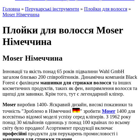
Головна
»
Перукарські інструменти
»
Плойки для волосся
»
Moser Німеччина
Плойки для волосся Moser
Німеччина
Moser Німеччина
Інновації та якість понад 65 років підвалини Wahl GmbH
загалом близько 200 співробітників. Динамічна компанія Black
Forest є фахівцем
машинки для стрижки волосся
та інших
косметичних продуктів, таких як фен, випрямлення волосся та
щипці для завивки. Крім того, тут є легендарний кліпер.
Moser
виробив 1400- Яскравий дизайн, високі показники та
точність "Зроблено в Німеччині
" зробити
Moser
1400 для
всесвітньо відомої моделі успіху серед кліперів. З 1962 року
понад 30 мільйонів одиниць у понад 100 країнах по всьому
світу було продано! Асортимент продукції включає
професійні
продукти для перукарень промисловості і
машинки для стрижки тварин
.