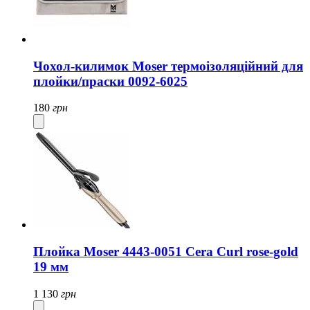
Чохол-килимок Moser термоізоляційний для
плойки/праски 0092-6025
180
грн
Плойка Moser 4443-0051 Cera Curl rose-gold
19 мм
1 130
грн