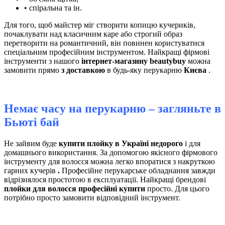
• спіральна та ін.
Для того, щоб майстер міг створити копицю кучериків,
почаклувати над класичним каре або строгий образ
перетворити на романтичний, він повинен користуватися
спеціальним професійним інструментом. Найкращі фірмові
інструменти з нашого
інтернет-магазину beautybuy
можна
замовити прямо
з доставкою
в будь-яку перукарню
Києва
.
Немає часу на перукарню – загляньте в
Бьюті бай
Не зайвим буде
купити плойку в Україні недорого
і для
домашнього використання. За допомогою якісного фірмового
інструменту для волосся можна легко впоратися з накруткою
гарних кучерів
.
Професійне перукарське обладнання завжди
відрізнялося простотою в експлуатації. Найкращі брендові
плойки для волосся професійні купити
просто. Для цього
потрібно просто замовити відповідний інструмент.