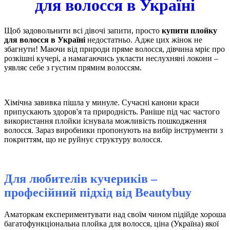
для волосся в Україні
Щоб задовольнити всі дівочі запити, просто
купити плойку
для волосся в Україні
недостатньо. Адже цих жінок не
збагнути! Маючи від природи пряме волосся, дівчина мріє про
розкішні кучері, а намагаючись укласти неслухняні локони –
уявляє себе з густим прямим волоссям.
Хімічна завивка пішла у минуле. Сучасні канони краси
припускають здоров'я та природність. Раніше під час частого
використання плойки існувала можливість пошкодження
волосся. Зараз виробники пропонують на вибір інструменти з
покриттям, що не руйнує структуру волосся.
Для любителів кучериків –
професійний підхід від
Вeautybuy
Аматоркам експериментувати над своїм чином підійде хороша
багатофункціональна плойка для волосся, ціна (Україна) якої