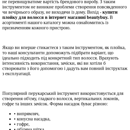
не перевищуватиме вартість брендового виробу. З таким
інструментом не виникне проблеми створення повсякденного
чи вечірнього образу, не виходячи із дому. Вихід -
купити
плойку для волосся в інтернет магазині beautybuy.
В
асортименті нашого каталогу можна ознайомитись із
призначенням кожного пристрою.
Якщо ви вперше стикаєтеся з таким інструментом, як плойка,
то наші консультанти допоможуть підібрати варіант, що
ідеально підходить під конкретний тип волосся. Врахують
інтенсивність використання, зачіски, які ви хотіли б
створювати з його допомогою і дадуть вам повний інструктаж
з експлуатації.
Популярний перукарський інструмент використовується для
створення об'єму, гладкого волосся, вертикальних локонів,
гофре та інших зачісок. Форма насадок буває різною:
• випрямляч,
• конусна насадка,
• гофре,
• об'ємна щітка,