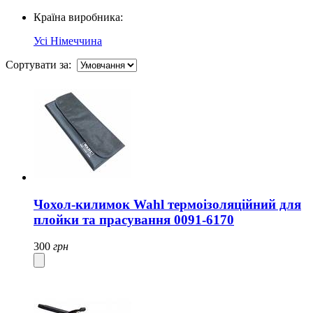
Країна виробника:
Усі
Німеччина
Сортувати за:
Чохол-килимок Wahl термоізоляційний для
плойки та прасування 0091-6170
300
грн