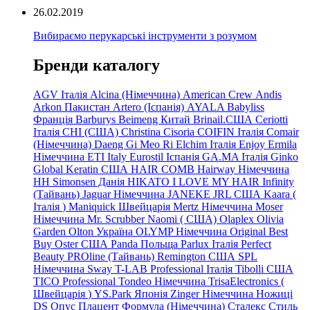
26.02.2019
Вибираємо перукарські інструменти з розумом
Бренди каталогу
AGV Італія
Alcina (Німеччина)
American Crew
Andis
Arkon Пакистан
Artero (Іспанія)
AYALA
Babyliss
Франція
Barburys
Beimeng Китай
Brinail.США
Ceriotti
Італія
CHI (США)
Christina
Cisoria
COIFIN Італія
Comair
(Німеччина) Daeng
Gi
Meo
Ri
Elchim Італія
Enjoy
Ermila
Німеччина
ETI Italy
Eurostil Іспанія
GA.MA Італія
Ginko
Global Keratin США
HAIR COMB
Hairway Німеччина
HH Simonsen Данія
HIKATO
I LOVE MY HAIR
Infinity
(Тайвань)
Jaguar Німеччина
JANEKE
JRL
США
Kaara
(
Італія
)
Maniquick Швейцарія
Mertz Німеччина
Moser
Німеччина
Mr. Scrubber Naomi
(
США)
Olaplex
Olivia
Garden
Olton Україна
OLYMP Німеччина
Original Best
Buy
Oster США
Panda Польща
Parlux Італія
Perfect
Beauty
PROline (Тайвань)
Remington США
SPL
Німеччина
Sway
T-LAB Professional Італія
Tibolli США
TICO
Professional
Tondeo
Німеччина
TrisaElectronics (
Швейцарія
)
YS.Park Японія
Zinger Німеччина
Ножиці
DS
Опус
Плацент Формула (Німеччина)
Сталекс
Стиль