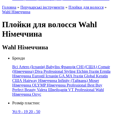
Головна
»
Перукарські інструменти
»
Плойки для волосся
»
Wahl Німеччина
Плойки для волосся Wahl
Німеччина
Wahl Німеччина
Бренди
Всі
Artero (Іспанія)
Babyliss Франція
CHI (США)
Comair
(Німеччина)
Diva Professional Styling
Elchim Італія
Ermila
Німеччина
Eurostil Іспанія
GA.MA Італія
Global Keratin
США
Hairway
Німеччина
Infinity (Тайвань)
Moser
Німеччина
OLYMP
Німеччина
Professional
Best
Buy
Perfect Beauty
Valera Швейцарія
VT Professional
Wahl
Німеччина
Опус
Розмір пластин:
Усі
9 - 19
20 - 50