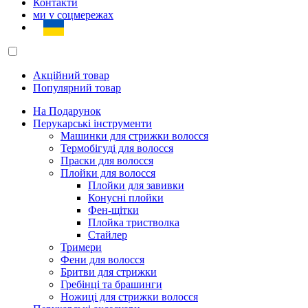
Контакти
ми у соцмережах
Акційний товар
Популярний товар
На Подарунок
Перукарські інструменти
Машинки для стрижки волосся
Термобігуді для волосся
Праски для волосся
Плойки для волосся
Плойки для завивки
Конусні плойки
Фен-щітки
Плойка тристволка
Стайлер
Тримери
Фени для волосся
Бритви для стрижки
Гребінці та брашинги
Ножиці для стрижки волосся