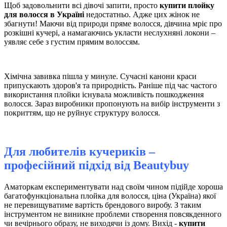
Щоб задовольнити всі дівочі запити, просто
купити плойку
для волосся в Україні
недостатньо. Адже цих жінок не
збагнути! Маючи від природи пряме волосся, дівчина мріє про
розкішні кучері, а намагаючись укласти неслухняні локони –
уявляє себе з густим прямим волоссям.
Хімічна завивка пішла у минуле. Сучасні канони краси
припускають здоров'я та природність. Раніше під час частого
використання плойки існувала можливість пошкодження
волосся. Зараз виробники пропонують на вибір інструменти з
покриттям, що не руйнує структуру волосся.
Для любителів кучериків –
професійний підхід від
Вeautybuy
Аматоркам експериментувати над своїм чином підійде хороша
багатофункціональна плойка для волосся, ціна (Україна) якої
не перевищуватиме вартість брендового виробу. З таким
інструментом не виникне проблеми створення повсякденного
чи вечірнього образу, не виходячи із дому. Вихід -
купити