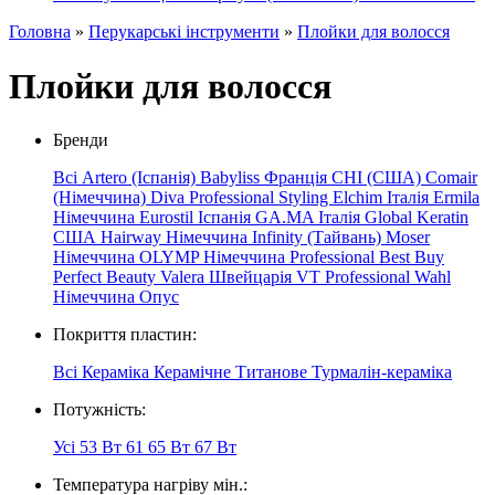
Головна
»
Перукарські інструменти
»
Плойки для волосся
Плойки для волосся
Бренди
Всі
Artero (Іспанія)
Babyliss Франція
CHI (США)
Comair
(Німеччина)
Diva Professional Styling
Elchim Італія
Ermila
Німеччина
Eurostil Іспанія
GA.MA Італія
Global Keratin
США
Hairway
Німеччина
Infinity (Тайвань)
Moser
Німеччина
OLYMP
Німеччина
Professional
Best
Buy
Perfect Beauty
Valera Швейцарія
VT Professional
Wahl
Німеччина
Опус
Покриття пластин:
Всі
Кераміка
Керамічне
Титанове
Турмалін-кераміка
Потужність:
Усі
53 Вт
61
65 Вт
67 Вт
Температура нагріву мін.: