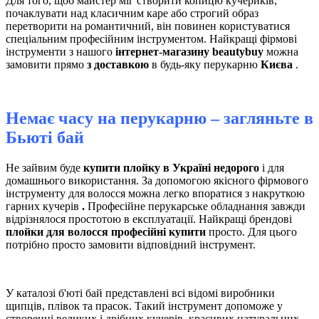
Для того, щоб майстер міг створити копицю кучериків,
почаклувати над класичним каре або строгий образ
перетворити на романтичний, він повинен користуватися
спеціальним професійним інструментом. Найкращі фірмові
інструменти з нашого
інтернет-магазину beautybuy
можна
замовити прямо
з доставкою
в будь-яку перукарню
Києва
.
Немає часу на перукарню – загляньте в
Бьюті бай
Не зайвим буде
купити плойку в Україні недорого
і для
домашнього використання. За допомогою якісного фірмового
інструменту для волосся можна легко впоратися з накруткою
гарних кучерів
.
Професійне перукарське обладнання завжди
відрізнялося простотою в експлуатації. Найкращі брендові
плойки для волосся професійні купити
просто. Для цього
потрібно просто замовити відповідний інструмент.
У каталозі б'юті бай представлені всі відомі виробники
щипців, плівок та прасок. Такий інструмент допоможе у
створенні великих і дрібних кучерів, красивих натуральних