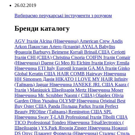
26.02.2019
Вибираємо перукарські інструменти з розумом
Бренди каталогу
AGV Італія
Alcina (Німеччина)
American Crew
Andis
Arkon Пакистан
Artero (Іспанія)
AYALA
Babyliss
Франція
Barburys
Beimeng Китай
Brinail.США
Ceriotti
Італія
CHI (США)
Christina
Cisoria
COIFIN Італія
Comair
(Німеччина) Daeng
Gi
Meo
Ri
Elchim Італія
Enjoy
Ermila
Німеччина
ETI Italy
Eurostil Іспанія
GA.MA Італія
Ginko
Global Keratin США
HAIR COMB
Hairway Німеччина
HH Simonsen Данія
HIKATO
I LOVE MY HAIR
Infinity
(Тайвань)
Jaguar Німеччина
JANEKE
JRL
США
Kaara
(
Італія
)
Maniquick Швейцарія
Mertz Німеччина
Moser
Німеччина
Mr. Scrubber Naomi
(
США)
Olaplex
Olivia
Garden
Olton Україна
OLYMP Німеччина
Original Best
Buy
Oster США
Panda Польща
Parlux Італія
Perfect
Beauty
PROline (Тайвань)
Remington США
SPL
Німеччина
Sway
T-LAB Professional Італія
Tibolli США
TICO
Professional
Tondeo
Німеччина
TrisaElectronics (
Швейцарія
)
YS.Park Японія
Zinger Німеччина
Ножиці
DS
Опус
Плацент Формула (Німеччина)
Сталекс
Стиль