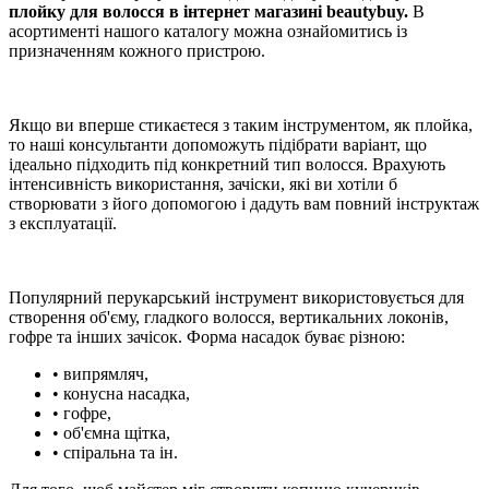
плойку для волосся в інтернет магазині beautybuy.
В
асортименті нашого каталогу можна ознайомитись із
призначенням кожного пристрою.
Якщо ви вперше стикаєтеся з таким інструментом, як плойка,
то наші консультанти допоможуть підібрати варіант, що
ідеально підходить під конкретний тип волосся. Врахують
інтенсивність використання, зачіски, які ви хотіли б
створювати з його допомогою і дадуть вам повний інструктаж
з експлуатації.
Популярний перукарський інструмент використовується для
створення об'єму, гладкого волосся, вертикальних локонів,
гофре та інших зачісок. Форма насадок буває різною:
• випрямляч,
• конусна насадка,
• гофре,
• об'ємна щітка,
• спіральна та ін.