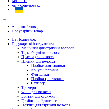
Контакти
ми у соцмережах
Акційний товар
Популярний товар
На Подарунок
Перукарські інструменти
Машинки для стрижки волосся
Термобігуді для волосся
Праски для волосся
Плойки для волосся
Плойки для завивки
Конусні плойки
Фен-щітки
Плойка тристволка
Стайлер
Тримери
Фени для волосся
Бритви для стрижки
Гребінці та брашинги
Ножиці для стрижки волосся