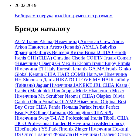
26.02.2019
Вибираємо перукарські інструменти з розумом
Бренди каталогу
AGV Італія
Alcina (Німеччина)
American Crew
Andis
Arkon Пакистан
Artero (Іспанія)
AYALA
Babyliss
Франція
Barburys
Beimeng Китай
Brinail.США
Ceriotti
Італія
CHI (США)
Christina
Cisoria
COIFIN Італія
Comair
(Німеччина) Daeng
Gi
Meo
Ri
Elchim Італія
Enjoy
Ermila
Німеччина
ETI Italy
Eurostil Іспанія
GA.MA Італія
Ginko
Global Keratin США
HAIR COMB
Hairway Німеччина
HH Simonsen Данія
HIKATO
I LOVE MY HAIR
Infinity
(Тайвань)
Jaguar Німеччина
JANEKE
JRL
США
Kaara
(
Італія
)
Maniquick Швейцарія
Mertz Німеччина
Moser
Німеччина
Mr. Scrubber Naomi
(
США)
Olaplex
Olivia
Garden
Olton Україна
OLYMP Німеччина
Original Best
Buy
Oster США
Panda Польща
Parlux Італія
Perfect
Beauty
PROline (Тайвань)
Remington США
SPL
Німеччина
Sway
T-LAB Professional Італія
Tibolli США
TICO
Professional
Tondeo
Німеччина
TrisaElectronics (
Швейцарія
)
YS.Park Японія
Zinger Німеччина
Ножиці
DS
Опус
Плацент Формула (Німеччина)
Сталекс
Стиль