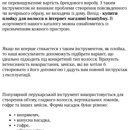
не перевищуватиме вартість брендового виробу. З таким
інструментом не виникне проблеми створення повсякденного
чи вечірнього образу, не виходячи із дому. Вихід -
купити
плойку для волосся в інтернет магазині beautybuy.
В
асортименті нашого каталогу можна ознайомитись із
призначенням кожного пристрою.
Якщо ви вперше стикаєтеся з таким інструментом, як плойка,
то наші консультанти допоможуть підібрати варіант, що
ідеально підходить під конкретний тип волосся. Врахують
інтенсивність використання, зачіски, які ви хотіли б
створювати з його допомогою і дадуть вам повний інструктаж
з експлуатації.
Популярний перукарський інструмент використовується для
створення об'єму, гладкого волосся, вертикальних локонів,
гофре та інших зачісок. Форма насадок буває різною:
• випрямляч,
• конусна насадка,
• гофре,