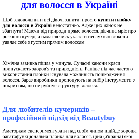
для волосся в Україні
Щоб задовольнити всі дівочі запити, просто
купити плойку
для волосся в Україні
недостатньо. Адже цих жінок не
збагнути! Маючи від природи пряме волосся, дівчина мріє про
розкішні кучері, а намагаючись укласти неслухняні локони –
уявляє себе з густим прямим волоссям.
Хімічна завивка пішла у минуле. Сучасні канони краси
припускають здоров'я та природність. Раніше під час частого
використання плойки існувала можливість пошкодження
волосся. Зараз виробники пропонують на вибір інструменти з
покриттям, що не руйнує структуру волосся.
Для любителів кучериків –
професійний підхід від
Вeautybuy
Аматоркам експериментувати над своїм чином підійде хороша
багатофункціональна плойка для волосся, ціна (Україна) якої