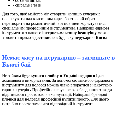
• об'ємна щітка,
• спіральна та ін.
Для того, щоб майстер міг створити копицю кучериків,
почаклувати над класичним каре або строгий образ
перетворити на романтичний, він повинен користуватися
спеціальним професійним інструментом. Найкращі фірмові
інструменти з нашого
інтернет-магазину beautybuy
можна
замовити прямо
з доставкою
в будь-яку перукарню
Києва
.
Немає часу на перукарню – загляньте в
Бьюті бай
Не зайвим буде
купити плойку в Україні недорого
і для
домашнього використання. За допомогою якісного фірмового
інструменту для волосся можна легко впоратися з накруткою
гарних кучерів
.
Професійне перукарське обладнання завжди
відрізнялося простотою в експлуатації. Найкращі брендові
плойки для волосся професійні купити
просто. Для цього
потрібно просто замовити відповідний інструмент.