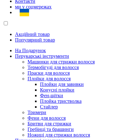
Контакти
ми у соцмережах
Акційний товар
Популярний товар
На Подарунок
Перукарські інструменти
Машинки для стрижки волосся
Термобігуді для волосся
Праски для волосся
Плойки для волосся
Плойки для завивки
Конусні плойки
Фен-щітки
Плойка тристволка
Стайлер
Тримери
Фени для волосся
Бритви для стрижки
Гребінці та брашинги
Ножиці для стрижки волосся