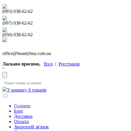
(093) 038-62-62
(097) 038-62-62
(050) 038-62-62
office@beautybuy.com.ua
Ласкаво просимо,
Вхід
|
Реєстрація
"
У кошику, 0 товарів
Головна
Блог
Доставка
Оплата
Зворотній зв'язок