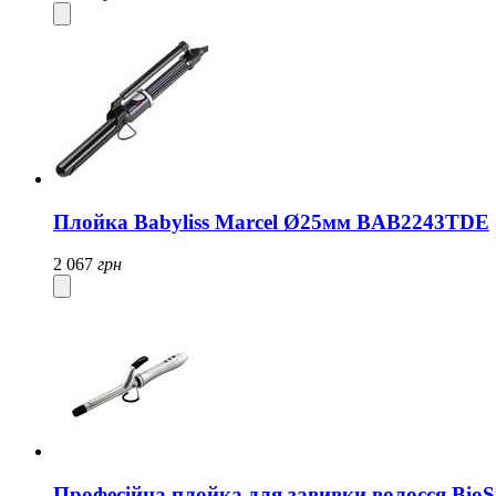
Плойка Babyliss Marcel Ø25мм BAB2243TDE
2 067
грн
Професійна плойка для завивки волосся BioSi