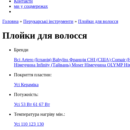
Контакти
ми у соцмережах
Головна
»
Перукарські інструменти
»
Плойки для волосся
Плойки для волосся
Бренди
Всі
Artero (Іспанія)
Babyliss Франція
CHI (США)
Comair (
Німеччина
Infinity (Тайвань)
Moser Німеччина
OLYMP
Ні
Покриття пластин:
Усі
Кераміка
Потужність:
Усі
53 Вт
61
67 Вт
Температура нагріву мін.:
Усі
110
123
130