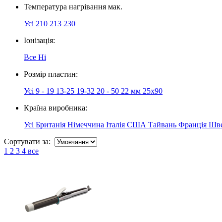
Температура нагрівання мак.
Усі
210
213
230
Іонізація:
Все
Ні
Розмір пластин:
Усі
9 - 19
13-25
19-32
20 - 50
22 мм
25x90
Країна виробника:
Усі
Британія
Німеччина
Італія
США
Тайвань
Франція
Шве
Сортувати за:
1
2
3
4
все