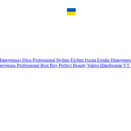
Німеччина)
Diva Professional Styling
Elchim Італія
Ermila Німеччи
меччина
Professional
Best
Buy
Perfect Beauty
Valera Швейцарія
VT 