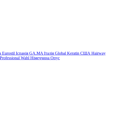
на
Eurostil Іспанія
GA.MA Італія
Global Keratin США
Hairway
Professional
Wahl Німеччина
Опус