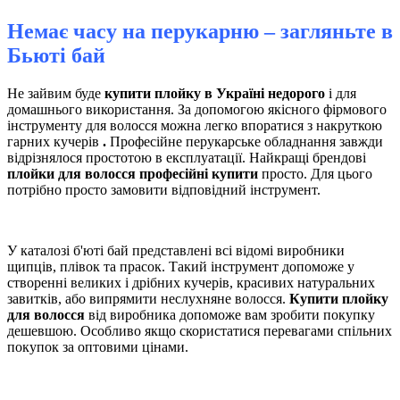
Немає часу на перукарню – загляньте в
Бьюті бай
Не зайвим буде
купити плойку в Україні недорого
і для
домашнього використання. За допомогою якісного фірмового
інструменту для волосся можна легко впоратися з накруткою
гарних кучерів
.
Професійне перукарське обладнання завжди
відрізнялося простотою в експлуатації. Найкращі брендові
плойки для волосся професійні купити
просто. Для цього
потрібно просто замовити відповідний інструмент.
У каталозі б'юті бай представлені всі відомі виробники
щипців, плівок та прасок. Такий інструмент допоможе у
створенні великих і дрібних кучерів, красивих натуральних
завитків, або випрямити неслухняне волосся.
Купити плойку
для волосся
від виробника допоможе вам зробити покупку
дешевшою. Особливо якщо скористатися перевагами спільних
покупок за оптовими цінами.