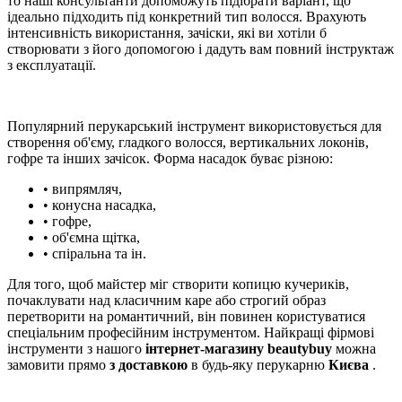
то наші консультанти допоможуть підібрати варіант, що
ідеально підходить під конкретний тип волосся. Врахують
інтенсивність використання, зачіски, які ви хотіли б
створювати з його допомогою і дадуть вам повний інструктаж
з експлуатації.
Популярний перукарський інструмент використовується для
створення об'єму, гладкого волосся, вертикальних локонів,
гофре та інших зачісок. Форма насадок буває різною:
• випрямляч,
• конусна насадка,
• гофре,
• об'ємна щітка,
• спіральна та ін.
Для того, щоб майстер міг створити копицю кучериків,
почаклувати над класичним каре або строгий образ
перетворити на романтичний, він повинен користуватися
спеціальним професійним інструментом. Найкращі фірмові
інструменти з нашого
інтернет-магазину beautybuy
можна
замовити прямо
з доставкою
в будь-яку перукарню
Києва
.