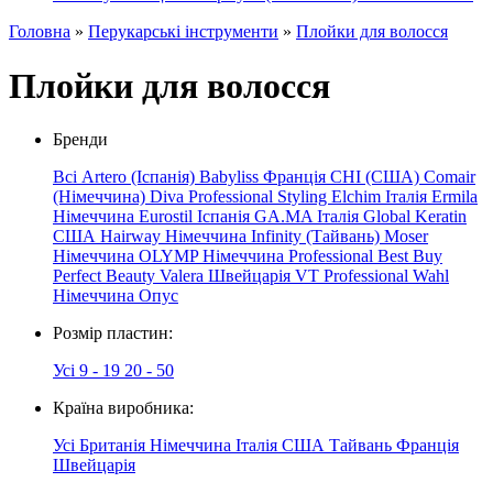
Головна
»
Перукарські інструменти
»
Плойки для волосся
Плойки для волосся
Бренди
Всі
Artero (Іспанія)
Babyliss Франція
CHI (США)
Comair
(Німеччина)
Diva Professional Styling
Elchim Італія
Ermila
Німеччина
Eurostil Іспанія
GA.MA Італія
Global Keratin
США
Hairway
Німеччина
Infinity (Тайвань)
Moser
Німеччина
OLYMP
Німеччина
Professional
Best
Buy
Perfect Beauty
Valera Швейцарія
VT Professional
Wahl
Німеччина
Опус
Розмір пластин:
Усі
9 - 19
20 - 50
Країна виробника:
Усі
Британія
Німеччина
Італія
США
Тайвань
Франція
Швейцарія