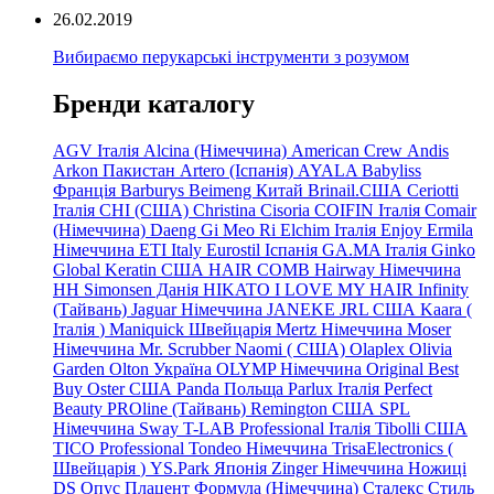
26.02.2019
Вибираємо перукарські інструменти з розумом
Бренди каталогу
AGV Італія
Alcina (Німеччина)
American Crew
Andis
Arkon Пакистан
Artero (Іспанія)
AYALA
Babyliss
Франція
Barburys
Beimeng Китай
Brinail.США
Ceriotti
Італія
CHI (США)
Christina
Cisoria
COIFIN Італія
Comair
(Німеччина) Daeng
Gi
Meo
Ri
Elchim Італія
Enjoy
Ermila
Німеччина
ETI Italy
Eurostil Іспанія
GA.MA Італія
Ginko
Global Keratin США
HAIR COMB
Hairway Німеччина
HH Simonsen Данія
HIKATO
I LOVE MY HAIR
Infinity
(Тайвань)
Jaguar Німеччина
JANEKE
JRL
США
Kaara
(
Італія
)
Maniquick Швейцарія
Mertz Німеччина
Moser
Німеччина
Mr. Scrubber Naomi
(
США)
Olaplex
Olivia
Garden
Olton Україна
OLYMP Німеччина
Original Best
Buy
Oster США
Panda Польща
Parlux Італія
Perfect
Beauty
PROline (Тайвань)
Remington США
SPL
Німеччина
Sway
T-LAB Professional Італія
Tibolli США
TICO
Professional
Tondeo
Німеччина
TrisaElectronics (
Швейцарія
)
YS.Park Японія
Zinger Німеччина
Ножиці
DS
Опус
Плацент Формула (Німеччина)
Сталекс
Стиль