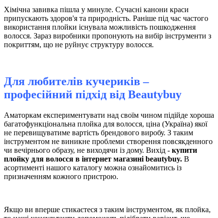
Хімічна завивка пішла у минуле. Сучасні канони краси
припускають здоров'я та природність. Раніше під час частого
використання плойки існувала можливість пошкодження
волосся. Зараз виробники пропонують на вибір інструменти з
покриттям, що не руйнує структуру волосся.
Для любителів кучериків –
професійний підхід від
Вeautybuy
Аматоркам експериментувати над своїм чином підійде хороша
багатофункціональна плойка для волосся, ціна (Україна) якої
не перевищуватиме вартість брендового виробу. З таким
інструментом не виникне проблеми створення повсякденного
чи вечірнього образу, не виходячи із дому. Вихід -
купити
плойку для волосся в інтернет магазині beautybuy.
В
асортименті нашого каталогу можна ознайомитись із
призначенням кожного пристрою.
Якщо ви вперше стикаєтеся з таким інструментом, як плойка,