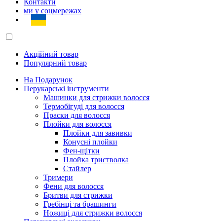
Контакти
ми у соцмережах
Акційний товар
Популярний товар
На Подарунок
Перукарські інструменти
Машинки для стрижки волосся
Термобігуді для волосся
Праски для волосся
Плойки для волосся
Плойки для завивки
Конусні плойки
Фен-щітки
Плойка тристволка
Стайлер
Тримери
Фени для волосся
Бритви для стрижки
Гребінці та брашинги
Ножиці для стрижки волосся