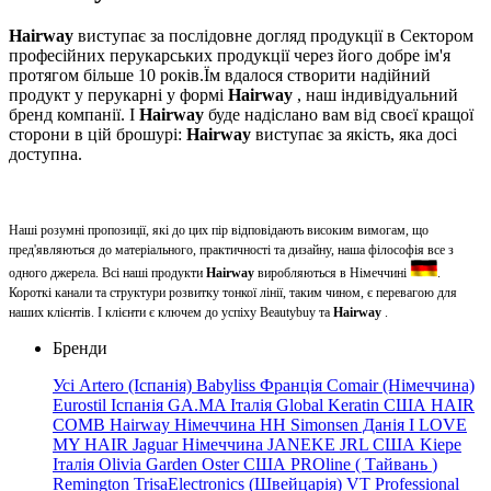
Hairway
виступає за послідовне догляд продукції в Сектором
професійних перукарських продукції через його добре ім'я
протягом більше 10 років.Їм вдалося створити надійний
продукт у перукарні у формі
Hairway
, наш індивідуальний
бренд компанії. І
Hairway
буде надіслано вам від своєї кращої
сторони в цій брошурі:
Hairway
виступає за якість, яка досі
доступна.
Наші розумні пропозиції, які до цих пір відповідають високим вимогам, що
пред'являються до матеріального, практичності та дизайну, наша філософія все з
одного джерела. Всі наші продукти
Hairway
виробляються в Німеччині
.
Короткі канали та структури розвитку тонкої лінії, таким чином, є перевагою для
наших клієнтів. І клієнти є ключем до успіху Beautybuy та
Hairway
.
Бренди
Усі
Artero (Іспанія)
Babyliss Франція
Comair (Німеччина)
Eurostil Іспанія
GA.MA Італія
Global Keratin США
HAIR
COMB
Hairway Німеччина
HH Simonsen Данія
I LOVE
MY HAIR
Jaguar Німеччина
JANEKE
JRL США
Kiepe
Італія
Olivia Garden
Oster
США
PROline
(
Тайвань
)
Remington
TrisaElectronics (Швейцарія)
VT Professional