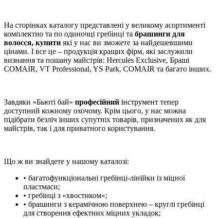
На сторінках каталогу представлені у великому асортименті
комплектно та по одиночці гребінці та
брашинги для
волосся, купити
які у нас ви зможете за найдешевшими
цінами. І все це – продукція кращих фірм, які заслужили
визнання та пошану майстрів: Hercules Exclusive, Браші
COMAIR, VT Professional, YS Park, COMAIR та багато інших.
Завдяки «Бьюті бай»
професійний
інструмент тепер
доступний кожному охочому. Крім цього, у нас можна
підібрати безліч інших супутніх товарів, призначених як для
майстрів, так і для приватного користування.
Що ж ви знайдете у нашому каталозі:
• багатофункціональні гребінці-лінійки із міцної
пластмаси;
• гребінці з «хвостиком»;
• брашинги з керамічною поверхнею – круглі гребінці
для створення ефектних міцних укладок;