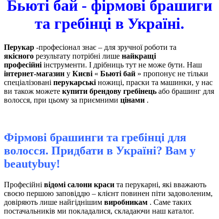
Бьюті бай - фірмові брашиги
та гребінці в Україні.
Перукар
-професіонал знає – для зручної роботи та
якісного
результату потрібні лише
найкращі
професійні
інструменти. І дрібниць тут не може бути. Наш
інтернет-магазин
у
Києві
«
Бьюті бай
» пропонує не тільки
спеціалізовані
перукарські
ножиці, праски та машинки, у нас
ви також можете
купити брендову
гребінець
або брашинг для
волосся, при цьому за приємними
цінами
.
Фірмові брашинги та гребінці для
волосся. Придбати в Україні? Вам у
beautybuy!
Професійні
відомі салони краси
та перукарні, які вважають
своєю першою заповіддю – клієнт повинен піти задоволеним,
довіряють лише найгіднішим
виробникам
. Саме таких
постачальників ми покладалися, складаючи наш каталог.