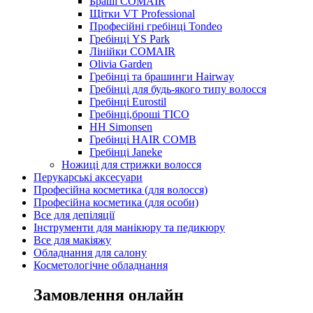
Браші COMAIR
Щітки VT Professional
Професійні гребінці Tondeo
Гребінці YS Park
Лінійки COMAIR
Olivia Garden
Гребінці та брашинги Hairway
Гребінці для будь-якого типу волосся
Гребінці Eurostil
Гребінці,броші TICO
HH Simonsen
Гребінці HAIR COMB
Гребінці Janeke
Ножиці для стрижки волосся
Перукарські аксесуари
Професійна косметика (для волосся)
Професійна косметика (для особи)
Все для депіляції
Інструменти для манікюру та педикюру
Все для макіяжу
Обладнання для салону
Косметологічне обладнання
Замовлення онлайн