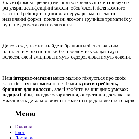
Якісні фірмові гребінці не чіпляють волосся та витримують
регулярні дезінфекційні заходи, обов'язкові після кожного
клієнта. Гребінці та щітки для перукарів мають часто
незвичайні форми, покликані якомога зручніше тримати їх у
руці, не допускаючи вислизання.
До того ж, у нас ви знайдете брашинги зі спеціальним
напиленням, які не тільки безпроблемно укладатимуть
волосся, але й зміцнюватимуть, оздоровлюватимуть локони.
Наш
інтернет-магазин
максимально піклується про своїх
клієнтів – тут ви зможете не тільки
купити гребінець,
брашинг для волосся
, але й зробити на вигідних умовах:
недорогі
ціни, швидке оформлення, оперативна доставка та
можливість детально вивчити кожен із представлених товарів.
Меню
Головна
Блог
Доставка