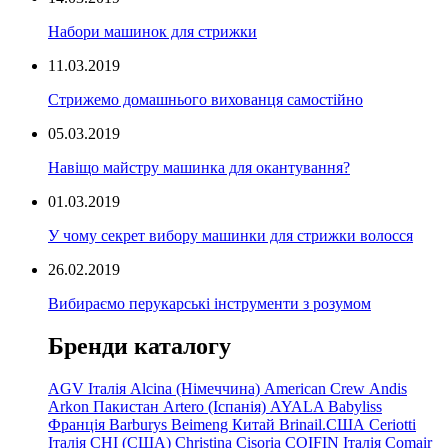
Набори машинок для стрижки
11.03.2019
Стрижемо домашнього вихованця самостійно
05.03.2019
Навіщо майстру машинка для окантування?
01.03.2019
У чому секрет вибору машинки для стрижки волосся
26.02.2019
Вибираємо перукарські інструменти з розумом
Бренди каталогу
AGV Італія
Alcina (Німеччина)
American Crew
Andis
Arkon Пакистан
Artero (Іспанія)
AYALA
Babyliss
Франція
Barburys
Beimeng Китай
Brinail.США
Ceriotti
Італія
CHI (США)
Christina
Cisoria
COIFIN Італія
Comair