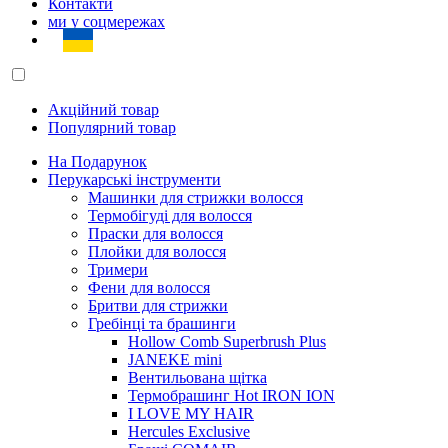
Контакти
ми у соцмережах
Акційний товар
Популярний товар
На Подарунок
Перукарські інструменти
Машинки для стрижки волосся
Термобігуді для волосся
Праски для волосся
Плойки для волосся
Тримери
Фени для волосся
Бритви для стрижки
Гребінці та брашинги
Hollow Comb Superbrush Plus
JANEKE mini
Вентильована щітка
Термобрашинг Hot IRON ION
I LOVE MY HAIR
Hercules Exclusive