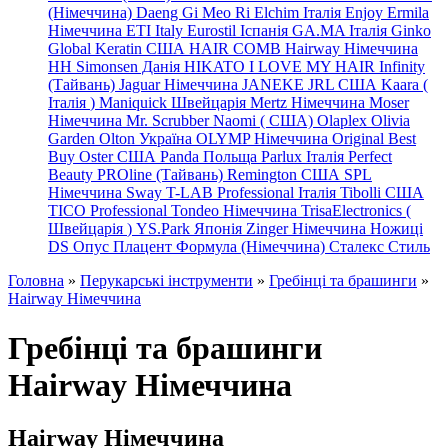
(Німеччина) Daeng
Gi
Meo
Ri
Elchim Італія
Enjoy
Ermila
Німеччина
ETI Italy
Eurostil Іспанія
GA.MA Італія
Ginko
Global Keratin США
HAIR COMB
Hairway Німеччина
HH Simonsen Данія
HIKATO
I LOVE MY HAIR
Infinity
(Тайвань)
Jaguar Німеччина
JANEKE
JRL
США
Kaara
(
Італія
)
Maniquick Швейцарія
Mertz Німеччина
Moser
Німеччина
Mr. Scrubber Naomi
(
США)
Olaplex
Olivia
Garden
Olton Україна
OLYMP Німеччина
Original Best
Buy
Oster США
Panda Польща
Parlux Італія
Perfect
Beauty
PROline (Тайвань)
Remington США
SPL
Німеччина
Sway
T-LAB Professional Італія
Tibolli США
TICO
Professional
Tondeo
Німеччина
TrisaElectronics (
Швейцарія
)
YS.Park Японія
Zinger Німеччина
Ножиці
DS
Опус
Плацент Формула (Німеччина)
Сталекс
Стиль
Головна
»
Перукарські інструменти
»
Гребінці та брашинги
»
Hairway Німеччина
Гребінці та брашинги
Hairway Німеччина
Hairway Німеччина