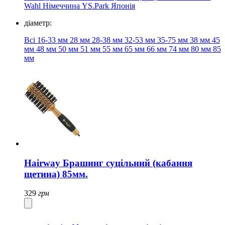
Wahl Німеччина
YS.Park Японія
діаметр:
Всі
16-33 мм
28 мм
28-38 мм
32-53 мм
35-75
мм 38
мм 45
мм 48
мм
50 мм
51 мм 55 мм
65 мм
66 мм
74 мм
80 мм
85
мм
Hairway Брашинг суцільний (кабання
щетина) 85мм.
329
грн