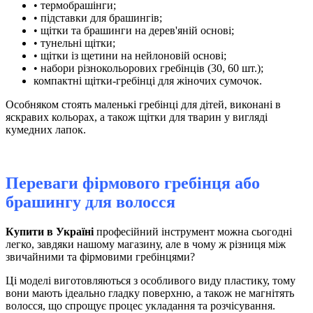
• термобрашінги;
• підставки для брашингів;
• щітки та брашинги на дерев'яній основі;
• тунельні щітки;
• щітки із щетини на нейлоновій основі;
• набори різнокольорових гребінців (30, 60 шт.);
компактні щітки-гребінці для жіночих сумочок.
Особняком стоять маленькі гребінці для дітей, виконані в
яскравих кольорах, а також щітки для тварин у вигляді
кумедних лапок.
Переваги фірмового гребінця або
брашингу для волосся
Купити в Україні
професійний інструмент можна сьогодні
легко, завдяки нашому магазину, але в чому ж різниця між
звичайними та фірмовими гребінцями?
Ці моделі виготовляються з особливого виду пластику, тому
вони мають ідеально гладку поверхню, а також не магнітять
волосся, що спрощує процес укладання та розчісування.