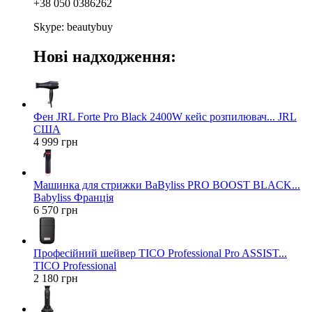
+38 050 0386262
Skype: beautybuy
Нові надходження:
Фен JRL Forte Pro Black 2400W кейс розпилювач... JRL
США
4 999 грн
Машинка для стрижки BaByliss PRO BOOST BLACK...
Babyliss Франція
6 570 грн
Професійний шейвер TICO Professional Pro ASSIST...
TICO Professional
2 180 грн