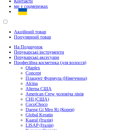
Контакти
ми у соцмережах
Акційний товар
Популярний товар
На Подарунок
Перукарські інструменти
Перукарські аксесуари
Професійна косметика (для волосся)
Olaplex
Concept
Плацент Формула (Німеччина)
Alcina
Alterna США
American Crew чоловіча лінія
CHI (США)
CocoChoco
Daeng Gi Meo Ri (Корея)
Global Keratin
Kaaral (Італія)
LISAP (Італія)