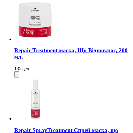
Repair Treatment маска, Що Відновлює, 200
мл.
135
грн
Repair SprayTreatment Спрей-маска, що