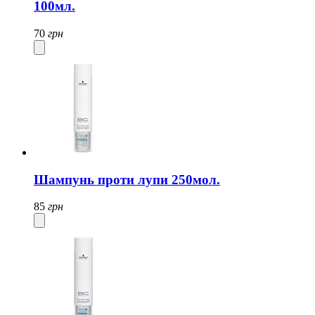
100мл.
70
грн
Шампунь проти лупи 250мол.
85
грн