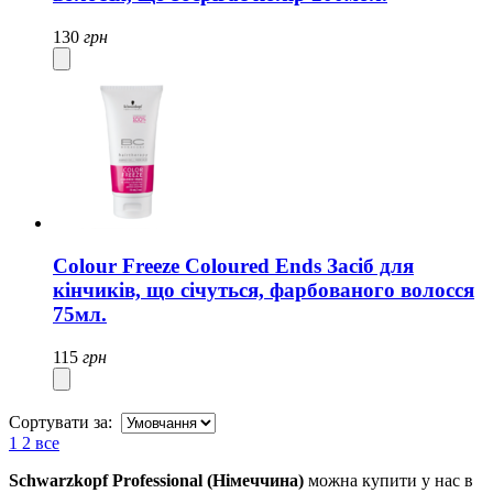
130
грн
Colour Freeze Coloured Ends Засіб для
кінчиків, що січуться, фарбованого волосся
75мл.
115
грн
Сортувати за:
1
2
все
Schwarzkopf Professional (Німеччина)
можна купити у нас в