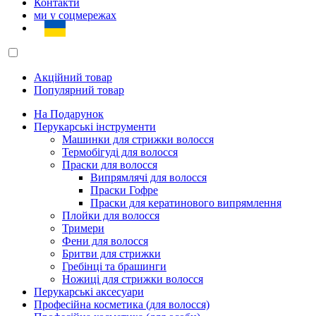
Контакти
ми у соцмережах
Акційний товар
Популярний товар
На Подарунок
Перукарські інструменти
Машинки для стрижки волосся
Термобігуді для волосся
Праски для волосся
Випрямлячі для волосся
Праски Гофре
Праски для кератинового випрямлення
Плойки для волосся
Тримери
Фени для волосся
Бритви для стрижки
Гребінці та брашинги
Ножиці для стрижки волосся
Перукарські аксесуари
Професійна косметика (для волосся)