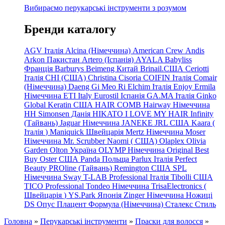
Вибираємо перукарські інструменти з розумом
Бренди каталогу
AGV Італія
Alcina (Німеччина)
American Crew
Andis
Arkon Пакистан
Artero (Іспанія)
AYALA
Babyliss
Франція
Barburys
Beimeng Китай
Brinail.США
Ceriotti
Італія
CHI (США)
Christina
Cisoria
COIFIN Італія
Comair
(Німеччина) Daeng
Gi
Meo
Ri
Elchim Італія
Enjoy
Ermila
Німеччина
ETI Italy
Eurostil Іспанія
GA.MA Італія
Ginko
Global Keratin США
HAIR COMB
Hairway Німеччина
HH Simonsen Данія
HIKATO
I LOVE MY HAIR
Infinity
(Тайвань)
Jaguar Німеччина
JANEKE
JRL
США
Kaara
(
Італія
)
Maniquick Швейцарія
Mertz Німеччина
Moser
Німеччина
Mr. Scrubber Naomi
(
США)
Olaplex
Olivia
Garden
Olton Україна
OLYMP Німеччина
Original Best
Buy
Oster США
Panda Польща
Parlux Італія
Perfect
Beauty
PROline (Тайвань)
Remington США
SPL
Німеччина
Sway
T-LAB Professional Італія
Tibolli США
TICO
Professional
Tondeo
Німеччина
TrisaElectronics (
Швейцарія
)
YS.Park Японія
Zinger Німеччина
Ножиці
DS
Опус
Плацент Формула (Німеччина)
Сталекс
Стиль
Головна
»
Перукарські інструменти
»
Праски для волосся
»