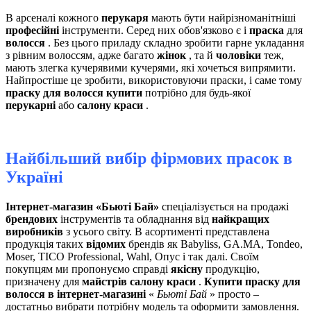
В арсеналі кожного
перукаря
мають бути найрізноманітніші
професійні
інструменти. Серед них обов'язково є і
праска
для
волосся
. Без цього приладу складно зробити гарне укладання
з рівним волоссям, адже багато
жінок
, та й
чоловіки
теж,
мають злегка кучерявими кучерями, які хочеться випрямити.
Найпростіше це зробити, використовуючи праски, і саме тому
праску для волосся купити
потрібно для будь-якої
перукарні
або
салону краси
.
Найбільший вибір фірмових прасок в
Україні
Інтернет-магазин «Бьюті Бай»
спеціалізується на продажі
брендових
інструментів та обладнання від
найкращих
виробників
з усього світу. В асортименті представлена ​​
продукція таких
відомих
брендів як Babyliss, GA.MA, Tondeo,
Moser, TICO Professional, Wahl, Опус і так далі. Своїм
покупцям ми пропонуємо справді
якісну
продукцію,
призначену для
майстрів салону краси
.
Купити праску для
волосся в інтернет-магазині
«
Бьюті Бай
» просто –
достатньо вибрати потрібну модель та оформити замовлення.