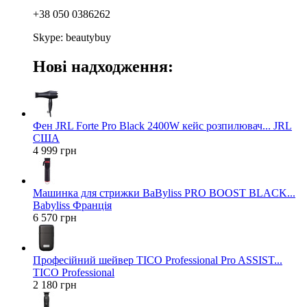
+38 050 0386262
Skype: beautybuy
Нові надходження:
Фен JRL Forte Pro Black 2400W кейс розпилювач... JRL
США
4 999 грн
Машинка для стрижки BaByliss PRO BOOST BLACK...
Babyliss Франція
6 570 грн
Професійний шейвер TICO Professional Pro ASSIST...
TICO Professional
2 180 грн