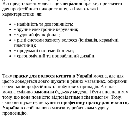
Всі представлені моделі - це
спеціальні
праски, призначені
для професійного використання, які мають такі
характеристики, як:
• надійність та довговічність;
• зручне електронне керування;
• чудовий функціонал;
• різні системи захисту волосся (іонізація, керамічні
пластини);
• продумані системи безпеки;
• ергономічний та привабливий дизайн.
Таку
праску для волосся купити в Україні
можна, але для
цього доведеться довго шукати в різних магазинах, обираючи
серед напівпрофесійних та побутових приладів. А в нас
можна сміливо
замовити
будь-яку модель, і бути впевненим у
тому, що вона повністю відповідатиме всім вимогам. Тому,
якщо ви шукаєте, де
купити професійну праску для волосся,
Україна
в особі нашого магазину робить вам чудову
пропозицію.