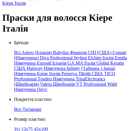
Kiepe Італія
Праски для волосся Kiepe
Італія
Бренди
Всі
Artero (Іспанія)
Babyliss Франція
CHI (США)
Comair
(Німеччина)
Diva Professional Styling
Elchim
Італія
Ermila
Німеччина
Eurostil Іспанія
GA.MA Італія
Global Keratin
США
Hairway Німеччина
Infinity
(Тайвань
)
Jaguar
Німеччина
Kiepe
Італія
Perserva
Tibolli США
TICO
Professional
Tondeo Німеччина
TrisaElectronics
(Швейцарія)
Valera Швейцарія
VT Professional
Wahl
Німеччина
Опус
Покриття пластин:
Все
Титанове
Розмір пластин:
Усі
15x75
45х100