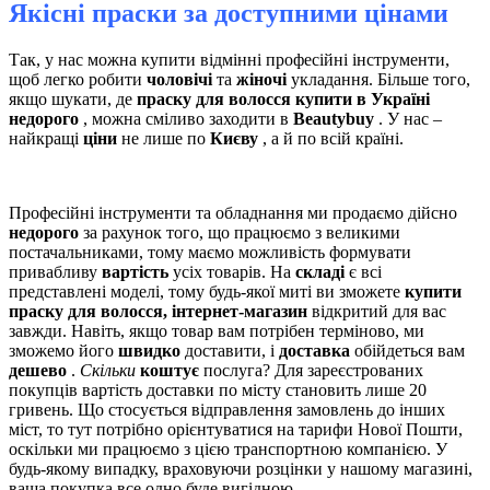
Якісні праски за доступними цінами
Так, у нас можна купити відмінні професійні інструменти,
щоб легко робити
чоловічі
та
жіночі
укладання. Більше того,
якщо шукати, де
праску для волосся купити в Україні
недорого
, можна сміливо заходити в
Beautybuy
. У нас –
найкращі
ціни
не лише по
Києву
, а й по всій країні.
Професійні інструменти та обладнання ми продаємо дійсно
недорого
за рахунок того, що працюємо з великими
постачальниками, тому маємо можливість формувати
привабливу
вартість
усіх товарів. На
складі
є всі
представлені моделі, тому будь-якої миті ви зможете
купити
праску для волосся, інтернет-магазин
відкритий для вас
завжди. Навіть, якщо товар вам потрібен терміново, ми
зможемо його
швидко
доставити, і
доставка
обійдеться вам
дешево
.
Скільки
коштує
послуга? Для зареєстрованих
покупців вартість доставки по місту становить лише 20
гривень. Що стосується відправлення замовлень до інших
міст, то тут потрібно орієнтуватися на тарифи Нової Пошти,
оскільки ми працюємо з цією транспортною компанією. У
будь-якому випадку, враховуючи розцінки у нашому магазині,
ваша покупка все одно буде вигідною.