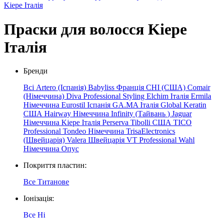
Kiepe Італія
Праски для волосся Kiepe
Італія
Бренди
Всі
Artero (Іспанія)
Babyliss Франція
CHI (США)
Comair
(Німеччина)
Diva Professional Styling
Elchim
Італія
Ermila
Німеччина
Eurostil Іспанія
GA.MA Італія
Global Keratin
США
Hairway Німеччина
Infinity
(Тайвань
)
Jaguar
Німеччина
Kiepe
Італія
Perserva
Tibolli США
TICO
Professional
Tondeo Німеччина
TrisaElectronics
(Швейцарія)
Valera Швейцарія
VT Professional
Wahl
Німеччина
Опус
Покриття пластин:
Все
Титанове
Іонізація:
Все
Ні