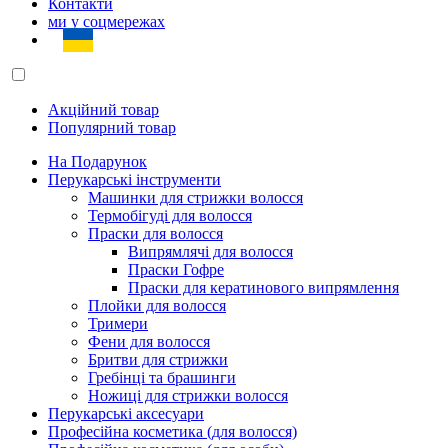
Контакти
ми у соцмережах
Акційний товар
Популярний товар
На Подарунок
Перукарські інструменти
Машинки для стрижки волосся
Термобігуді для волосся
Праски для волосся
Випрямлячі для волосся
Праски Гофре
Праски для кератинового випрямлення
Плойки для волосся
Тримери
Фени для волосся
Бритви для стрижки
Гребінці та брашинги
Ножиці для стрижки волосся
Перукарські аксесуари
Професійна косметика (для волосся)