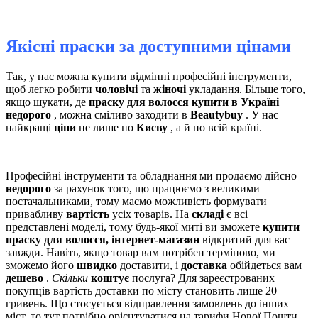
Якісні праски за доступними цінами
Так, у нас можна купити відмінні професійні інструменти,
щоб легко робити
чоловічі
та
жіночі
укладання. Більше того,
якщо шукати, де
праску для волосся купити в Україні
недорого
, можна сміливо заходити в
Beautybuy
. У нас –
найкращі
ціни
не лише по
Києву
, а й по всій країні.
Професійні інструменти та обладнання ми продаємо дійсно
недорого
за рахунок того, що працюємо з великими
постачальниками, тому маємо можливість формувати
привабливу
вартість
усіх товарів. На
складі
є всі
представлені моделі, тому будь-якої миті ви зможете
купити
праску для волосся, інтернет-магазин
відкритий для вас
завжди. Навіть, якщо товар вам потрібен терміново, ми
зможемо його
швидко
доставити, і
доставка
обійдеться вам
дешево
.
Скільки
коштує
послуга? Для зареєстрованих
покупців вартість доставки по місту становить лише 20
гривень. Що стосується відправлення замовлень до інших
міст, то тут потрібно орієнтуватися на тарифи Нової Пошти,