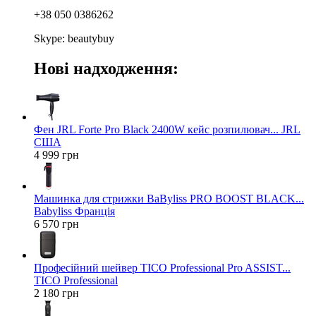
+38 050 0386262
Skype: beautybuy
Нові надходження:
Фен JRL Forte Pro Black 2400W кейс розпилювач... JRL
США
4 999 грн
Машинка для стрижки BaByliss PRO BOOST BLACK...
Babyliss Франція
6 570 грн
Професійний шейвер TICO Professional Pro ASSIST...
TICO Professional
2 180 грн