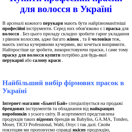
для волосся в Україні
В арсеналі кожного
перукаря
мають бути найрізноманітніші
професійні
інструменти. Серед них обов'язково є і
праска
для
волосся
. Без цього приладу складно зробити гарне укладання
з рівним волоссям, адже багато
жінок
, та й
чоловіки
теж,
мають злегка кучерявими кучерями, які хочеться випрямити.
Найпростіше це зробити, використовуючи праски, і саме тому
праску для волосся купити
потрібно для будь-якої
перукарні
або
салону краси
.
Найбільший вибір фірмових прасок в
Україні
Інтернет-магазин «Бьюті Бай»
спеціалізується на продажі
брендових
інструментів та обладнання від
найкращих
виробників
з усього світу. В асортименті представлена ​​
продукція таких
відомих
брендів як Babyliss, GA.MA, Tondeo,
Moser, TICO Professional, Wahl, Опус і так далі. Своїм
покупцям ми пропонуємо справді
якісну
продукцію,