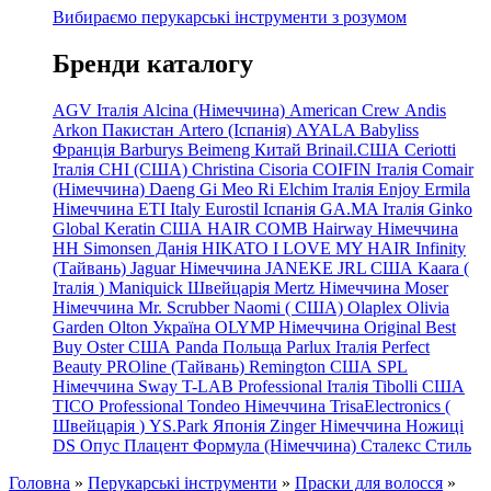
Вибираємо перукарські інструменти з розумом
Бренди каталогу
AGV Італія
Alcina (Німеччина)
American Crew
Andis
Arkon Пакистан
Artero (Іспанія)
AYALA
Babyliss
Франція
Barburys
Beimeng Китай
Brinail.США
Ceriotti
Італія
CHI (США)
Christina
Cisoria
COIFIN Італія
Comair
(Німеччина) Daeng
Gi
Meo
Ri
Elchim Італія
Enjoy
Ermila
Німеччина
ETI Italy
Eurostil Іспанія
GA.MA Італія
Ginko
Global Keratin США
HAIR COMB
Hairway Німеччина
HH Simonsen Данія
HIKATO
I LOVE MY HAIR
Infinity
(Тайвань)
Jaguar Німеччина
JANEKE
JRL
США
Kaara
(
Італія
)
Maniquick Швейцарія
Mertz Німеччина
Moser
Німеччина
Mr. Scrubber Naomi
(
США)
Olaplex
Olivia
Garden
Olton Україна
OLYMP Німеччина
Original Best
Buy
Oster США
Panda Польща
Parlux Італія
Perfect
Beauty
PROline (Тайвань)
Remington США
SPL
Німеччина
Sway
T-LAB Professional Італія
Tibolli США
TICO
Professional
Tondeo
Німеччина
TrisaElectronics (
Швейцарія
)
YS.Park Японія
Zinger Німеччина
Ножиці
DS
Опус
Плацент Формула (Німеччина)
Сталекс
Стиль
Головна
»
Перукарські інструменти
»
Праски для волосся
»