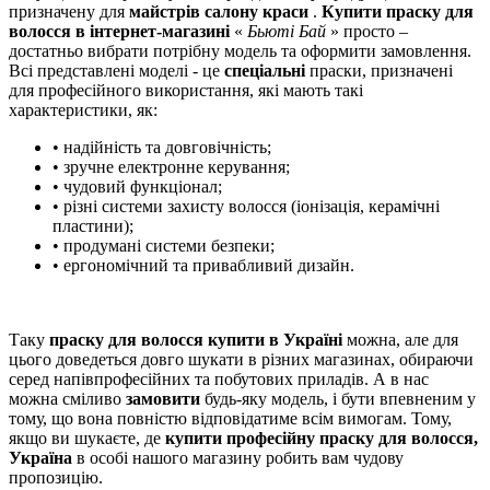
призначену для
майстрів салону краси
.
Купити праску для
волосся в інтернет-магазині
«
Бьюті Бай
» просто –
достатньо вибрати потрібну модель та оформити замовлення.
Всі представлені моделі - це
спеціальні
праски, призначені
для професійного використання, які мають такі
характеристики, як:
• надійність та довговічність;
• зручне електронне керування;
• чудовий функціонал;
• різні системи захисту волосся (іонізація, керамічні
пластини);
• продумані системи безпеки;
• ергономічний та привабливий дизайн.
Таку
праску для волосся купити в Україні
можна, але для
цього доведеться довго шукати в різних магазинах, обираючи
серед напівпрофесійних та побутових приладів. А в нас
можна сміливо
замовити
будь-яку модель, і бути впевненим у
тому, що вона повністю відповідатиме всім вимогам. Тому,
якщо ви шукаєте, де
купити професійну праску для волосся,
Україна
в особі нашого магазину робить вам чудову
пропозицію.