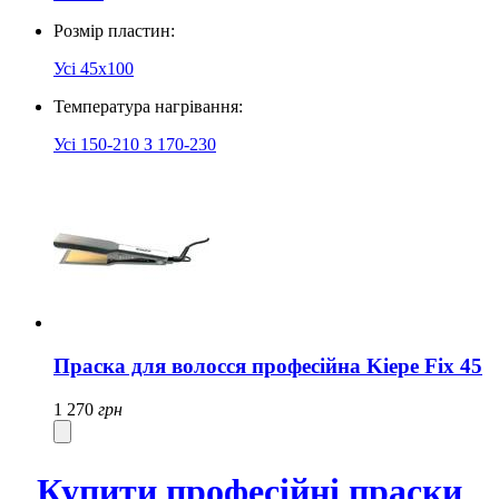
Розмір пластин:
Усі
45х100
Температура нагрівання:
Усі
150-210 З
170-230
Праска для волосся професійна Kiepe Fix 45
1 270
грн
Купити професійні праски