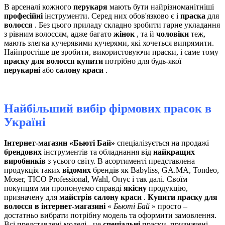
В арсеналі кожного
перукаря
мають бути найрізноманітніші
професійні
інструменти. Серед них обов'язково є і
праска
для
волосся
. Без цього приладу складно зробити гарне укладання
з рівним волоссям, адже багато
жінок
, та й
чоловіки
теж,
мають злегка кучерявими кучерями, які хочеться випрямити.
Найпростіше це зробити, використовуючи праски, і саме тому
праску для волосся купити
потрібно для будь-якої
перукарні
або
салону краси
.
Найбільший вибір фірмових прасок в
Україні
Інтернет-магазин «Бьюті Бай»
спеціалізується на продажі
брендових
інструментів та обладнання від
найкращих
виробників
з усього світу. В асортименті представлена ​​
продукція таких
відомих
брендів як Babyliss, GA.MA, Tondeo,
Moser, TICO Professional, Wahl, Опус і так далі. Своїм
покупцям ми пропонуємо справді
якісну
продукцію,
призначену для
майстрів салону краси
.
Купити праску для
волосся в інтернет-магазині
«
Бьюті Бай
» просто –
достатньо вибрати потрібну модель та оформити замовлення.
Всі представлені моделі - це
спеціальні
праски, призначені