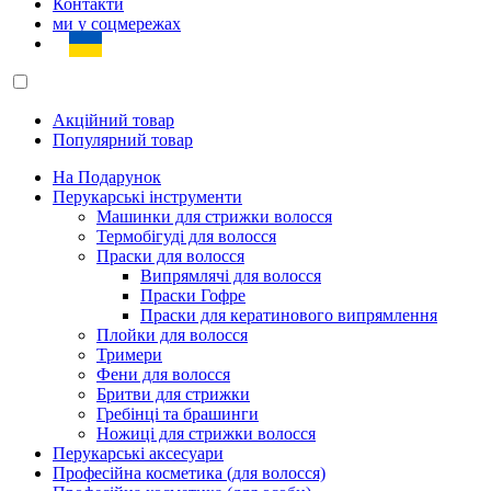
Контакти
ми у соцмережах
Акційний товар
Популярний товар
На Подарунок
Перукарські інструменти
Машинки для стрижки волосся
Термобігуді для волосся
Праски для волосся
Випрямлячі для волосся
Праски Гофре
Праски для кератинового випрямлення
Плойки для волосся
Тримери
Фени для волосся
Бритви для стрижки
Гребінці та брашинги
Ножиці для стрижки волосся
Перукарські аксесуари
Професійна косметика (для волосся)