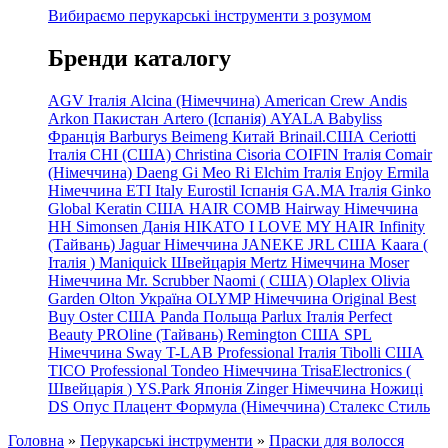
Вибираємо перукарські інструменти з розумом
Бренди каталогу
AGV Італія
Alcina (Німеччина)
American Crew
Andis
Arkon Пакистан
Artero (Іспанія)
AYALA
Babyliss
Франція
Barburys
Beimeng Китай
Brinail.США
Ceriotti
Італія
CHI (США)
Christina
Cisoria
COIFIN Італія
Comair
(Німеччина) Daeng
Gi
Meo
Ri
Elchim Італія
Enjoy
Ermila
Німеччина
ETI Italy
Eurostil Іспанія
GA.MA Італія
Ginko
Global Keratin США
HAIR COMB
Hairway Німеччина
HH Simonsen Данія
HIKATO
I LOVE MY HAIR
Infinity
(Тайвань)
Jaguar Німеччина
JANEKE
JRL
США
Kaara
(
Італія
)
Maniquick Швейцарія
Mertz Німеччина
Moser
Німеччина
Mr. Scrubber Naomi
(
США)
Olaplex
Olivia
Garden
Olton Україна
OLYMP Німеччина
Original Best
Buy
Oster США
Panda Польща
Parlux Італія
Perfect
Beauty
PROline (Тайвань)
Remington США
SPL
Німеччина
Sway
T-LAB Professional Італія
Tibolli США
TICO
Professional
Tondeo
Німеччина
TrisaElectronics (
Швейцарія
)
YS.Park Японія
Zinger Німеччина
Ножиці
DS
Опус
Плацент Формула (Німеччина)
Сталекс
Стиль
Головна
»
Перукарські інструменти
»
Праски для волосся