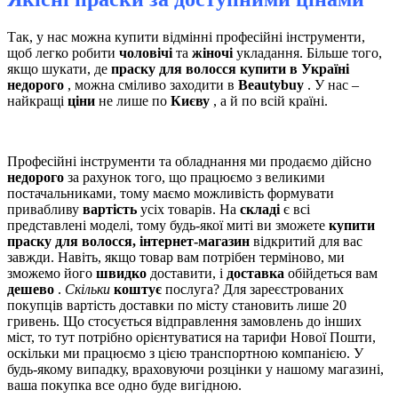
Так, у нас можна купити відмінні професійні інструменти,
щоб легко робити
чоловічі
та
жіночі
укладання. Більше того,
якщо шукати, де
праску для волосся купити в Україні
недорого
, можна сміливо заходити в
Beautybuy
. У нас –
найкращі
ціни
не лише по
Києву
, а й по всій країні.
Професійні інструменти та обладнання ми продаємо дійсно
недорого
за рахунок того, що працюємо з великими
постачальниками, тому маємо можливість формувати
привабливу
вартість
усіх товарів. На
складі
є всі
представлені моделі, тому будь-якої миті ви зможете
купити
праску для волосся, інтернет-магазин
відкритий для вас
завжди. Навіть, якщо товар вам потрібен терміново, ми
зможемо його
швидко
доставити, і
доставка
обійдеться вам
дешево
.
Скільки
коштує
послуга? Для зареєстрованих
покупців вартість доставки по місту становить лише 20
гривень. Що стосується відправлення замовлень до інших
міст, то тут потрібно орієнтуватися на тарифи Нової Пошти,
оскільки ми працюємо з цією транспортною компанією. У
будь-якому випадку, враховуючи розцінки у нашому магазині,
ваша покупка все одно буде вигідною.