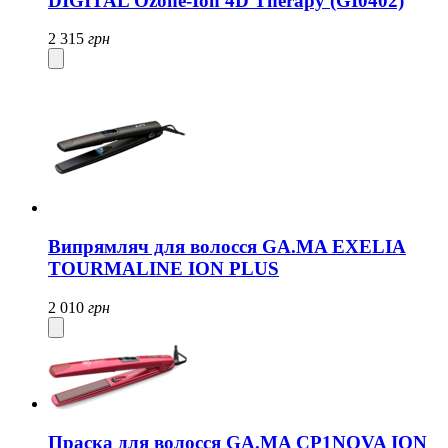
DIGITAL Ozone-Ion 4D Therapy (GI0402)
2 315
грн
Випрямляч для волосся GA.MA EXELIA
TOURMALINE ION PLUS
2 010
грн
Праска для волосся GA.MA CP1NOVA ION