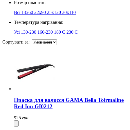
Розмір пластин:
Всі
13x60
22х90
25x120
30x110
Температура нагрівання:
Усі
130-230
160-230
180 C
230 С
Сортувати за:
Праска для волосся GAMA Bella Toirmaline
Red Ion GI0212
925
грн