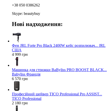
+38 050 0386262
Skype: beautybuy
Нові надходження:
Фен JRL Forte Pro Black 2400W кейс розпилювач... JRL
США
4 999 грн
Машинка для стрижки BaByliss PRO BOOST BLACK...
Babyliss Франція
6 570 грн
Професійний шейвер TICO Professional Pro ASSIST...
TICO Professional
2 180 грн