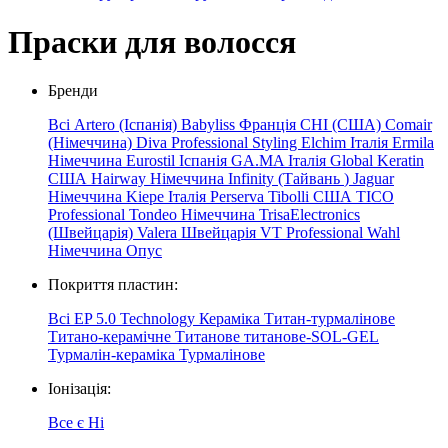
Праски для волосся
Бренди
Всі
Artero (Іспанія)
Babyliss Франція
CHI (США)
Comair
(Німеччина)
Diva Professional Styling
Elchim
Італія
Ermila
Німеччина
Eurostil Іспанія
GA.MA Італія
Global Keratin
США
Hairway Німеччина
Infinity
(Тайвань
)
Jaguar
Німеччина
Kiepe
Італія
Perserva
Tibolli США
TICO
Professional
Tondeo Німеччина
TrisaElectronics
(Швейцарія)
Valera Швейцарія
VT Professional
Wahl
Німеччина
Опус
Покриття пластин:
Всі
EP 5.0 Technology
Кераміка
Титан-турмалінове
Титано-керамічне
Титанове
титанове-SOL-GEL
Турмалін-кераміка
Турмалінове
Іонізація:
Все
є
Ні