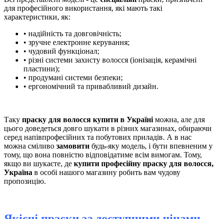
для професійного використання, які мають такі
характеристики, як:
• надійність та довговічність;
• зручне електронне керування;
• чудовий функціонал;
• різні системи захисту волосся (іонізація, керамічні
пластини);
• продумані системи безпеки;
• ергономічний та привабливий дизайн.
Таку
праску для волосся купити в Україні
можна, але для
цього доведеться довго шукати в різних магазинах, обираючи
серед напівпрофесійних та побутових приладів. А в нас
можна сміливо
замовити
будь-яку модель, і бути впевненим у
тому, що вона повністю відповідатиме всім вимогам. Тому,
якщо ви шукаєте, де
купити професійну праску для волосся,
Україна
в особі нашого магазину робить вам чудову
пропозицію.
Якісні праски за доступними цінами