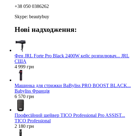
+38 050 0386262
Skype: beautybuy
Нові надходження:
Фен JRL Forte Pro Black 2400W кейс розпилювач... JRL
США
4 999 грн
Машинка для стрижки BaByliss PRO BOOST BLACK...
Babyliss Франція
6 570 грн
Професійний шейвер TICO Professional Pro ASSIST...
TICO Professional
2 180 грн