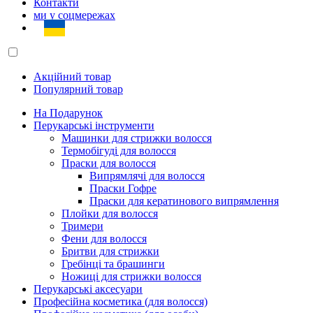
Контакти
ми у соцмережах
Акційний товар
Популярний товар
На Подарунок
Перукарські інструменти
Машинки для стрижки волосся
Термобігуді для волосся
Праски для волосся
Випрямлячі для волосся
Праски Гофре
Праски для кератинового випрямлення
Плойки для волосся
Тримери
Фени для волосся
Бритви для стрижки
Гребінці та брашинги
Ножиці для стрижки волосся
Перукарські аксесуари
Професійна косметика (для волосся)