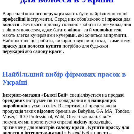
В арсеналі кожного
перукаря
мають бути найрізноманітніші
професійні
інструменти. Серед них обов'язково є і
праска
для
волосся
. Без цього приладу складно зробити гарне укладання
з рівним волоссям, адже багато
жінок
, та й
чоловіки
теж,
мають злегка кучерявими кучерями, які хочеться випрямити.
Найпростіше це зробити, використовуючи праски, і саме тому
праску для волосся купити
потрібно для будь-якої
перукарні
або
салону краси
.
Найбільший вибір фірмових прасок в
Україні
Інтернет-магазин «Бьюті Бай»
спеціалізується на продажі
брендових
інструментів та обладнання від
найкращих
виробників
з усього світу. В асортименті представлена ​​
продукція таких
відомих
брендів як Babyliss, GA.MA, Tondeo,
Moser, TICO Professional, Wahl, Опус і так далі. Своїм
покупцям ми пропонуємо справді
якісну
продукцію,
призначену для
майстрів салону краси
.
Купити праску для
волосся в інтернет-магазині
«
Бьюті Бай
» просто –