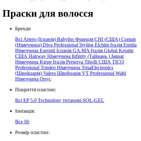
Праски для волосся
Бренди
Всі
Artero (Іспанія)
Babyliss Франція
CHI (США)
Comair
(Німеччина)
Diva Professional Styling
Elchim
Італія
Ermila
Німеччина
Eurostil Іспанія
GA.MA Італія
Global Keratin
США
Hairway Німеччина
Infinity
(Тайвань
)
Jaguar
Німеччина
Kiepe
Італія
Perserva
Tibolli США
TICO
Professional
Tondeo Німеччина
TrisaElectronics
(Швейцарія)
Valera Швейцарія
VT Professional
Wahl
Німеччина
Опус
Покриття пластин:
Всі
EP 5.0 Technology
титанові-SOL-GEL
Іонізація:
Все
Ні
Розмір пластин: