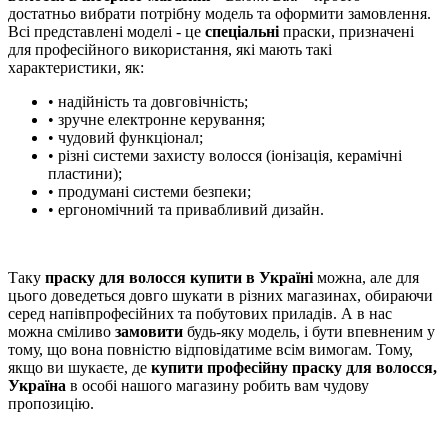
достатньо вибрати потрібну модель та оформити замовлення.
Всі представлені моделі - це
спеціальні
праски, призначені
для професійного використання, які мають такі
характеристики, як:
• надійність та довговічність;
• зручне електронне керування;
• чудовий функціонал;
• різні системи захисту волосся (іонізація, керамічні
пластини);
• продумані системи безпеки;
• ергономічний та привабливий дизайн.
Таку
праску для волосся купити в Україні
можна, але для
цього доведеться довго шукати в різних магазинах, обираючи
серед напівпрофесійних та побутових приладів. А в нас
можна сміливо
замовити
будь-яку модель, і бути впевненим у
тому, що вона повністю відповідатиме всім вимогам. Тому,
якщо ви шукаєте, де
купити професійну праску для волосся,
Україна
в особі нашого магазину робить вам чудову
пропозицію.