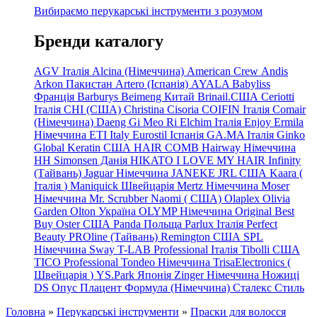
Вибираємо перукарські інструменти з розумом
Бренди каталогу
AGV Італія
Alcina (Німеччина)
American Crew
Andis
Arkon Пакистан
Artero (Іспанія)
AYALA
Babyliss
Франція
Barburys
Beimeng Китай
Brinail.США
Ceriotti
Італія
CHI (США)
Christina
Cisoria
COIFIN Італія
Comair
(Німеччина) Daeng
Gi
Meo
Ri
Elchim Італія
Enjoy
Ermila
Німеччина
ETI Italy
Eurostil Іспанія
GA.MA Італія
Ginko
Global Keratin США
HAIR COMB
Hairway Німеччина
HH Simonsen Данія
HIKATO
I LOVE MY HAIR
Infinity
(Тайвань)
Jaguar Німеччина
JANEKE
JRL
США
Kaara
(
Італія
)
Maniquick Швейцарія
Mertz Німеччина
Moser
Німеччина
Mr. Scrubber Naomi
(
США)
Olaplex
Olivia
Garden
Olton Україна
OLYMP Німеччина
Original Best
Buy
Oster США
Panda Польща
Parlux Італія
Perfect
Beauty
PROline (Тайвань)
Remington США
SPL
Німеччина
Sway
T-LAB Professional Італія
Tibolli США
TICO
Professional
Tondeo
Німеччина
TrisaElectronics (
Швейцарія
)
YS.Park Японія
Zinger Німеччина
Ножиці
DS
Опус
Плацент Формула (Німеччина)
Сталекс
Стиль
Головна
»
Перукарські інструменти
»
Праски для волосся