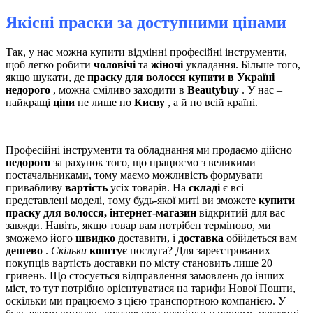
Якісні праски за доступними цінами
Так, у нас можна купити відмінні професійні інструменти,
щоб легко робити
чоловічі
та
жіночі
укладання. Більше того,
якщо шукати, де
праску для волосся купити в Україні
недорого
, можна сміливо заходити в
Beautybuy
. У нас –
найкращі
ціни
не лише по
Києву
, а й по всій країні.
Професійні інструменти та обладнання ми продаємо дійсно
недорого
за рахунок того, що працюємо з великими
постачальниками, тому маємо можливість формувати
привабливу
вартість
усіх товарів. На
складі
є всі
представлені моделі, тому будь-якої миті ви зможете
купити
праску для волосся, інтернет-магазин
відкритий для вас
завжди. Навіть, якщо товар вам потрібен терміново, ми
зможемо його
швидко
доставити, і
доставка
обійдеться вам
дешево
.
Скільки
коштує
послуга? Для зареєстрованих
покупців вартість доставки по місту становить лише 20
гривень. Що стосується відправлення замовлень до інших
міст, то тут потрібно орієнтуватися на тарифи Нової Пошти,
оскільки ми працюємо з цією транспортною компанією. У