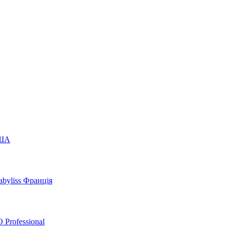
США
byliss Франція
 Professional