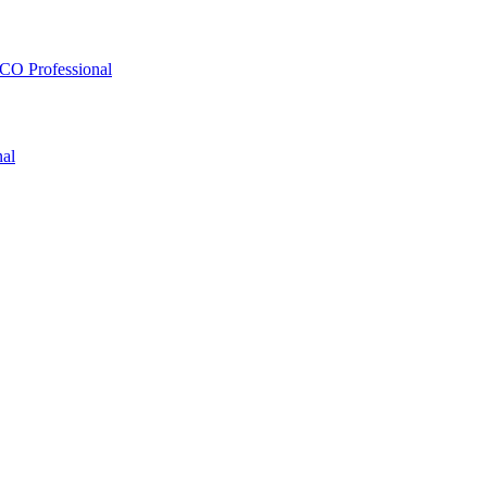
O Professional
al