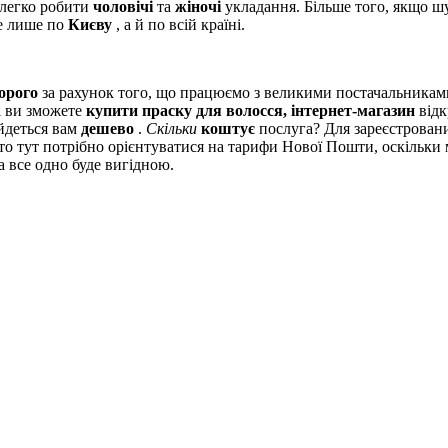
 легко робити
чоловічі
та
жіночі
укладання. Більше того, якщо ш
 лише по
Києву
, а й по всій країні.
орого
за рахунок того, що працюємо з великими постачальника
ті ви зможете
купити праску для волосся, інтернет-магазин
відк
йдеться вам
дешево
.
Скільки
коштує
послуга? Для зареєстровани
 то тут потрібно орієнтуватися на тарифи Нової Пошти, оскільк
 все одно буде вигідною.