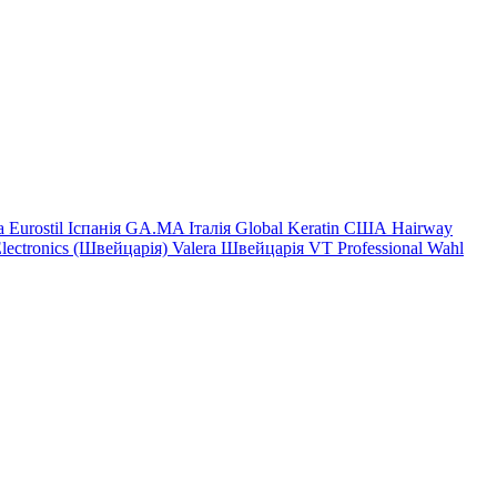
на
Eurostil Іспанія
GA.MA Італія
Global Keratin США
Hairway
Electronics (Швейцарія)
Valera Швейцарія
VT Professional
Wahl