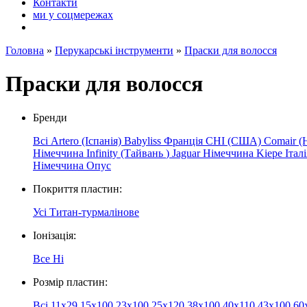
Контакти
ми у соцмережах
Головна
»
Перукарські інструменти
»
Праски для волосся
Праски для волосся
Бренди
Всі
Artero (Іспанія)
Babyliss Франція
CHI (США)
Comair (
Німеччина
Infinity
(Тайвань
)
Jaguar
Німеччина
Kiepe
Італ
Німеччина
Опус
Покриття пластин:
Усі
Титан-турмалінове
Іонізація:
Все
Ні
Розмір пластин:
Всі
11х29
15x100
23x100
25x120
38x100
40х110
43x100
60