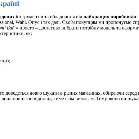
країні
ндових
інструментів та обладнання від
найкращих виробників
з
ssional, Wahl, Опус і так далі. Своїм покупцям ми пропонуємо сп
ті Бай
» просто – достатньо вибрати потрібну модель та оформит
ктеристики, як:
ини);
го доведеться довго шукати в різних магазинах, обираючи серед
о вона повністю відповідатиме всім вимогам. Тому, якщо ви шука