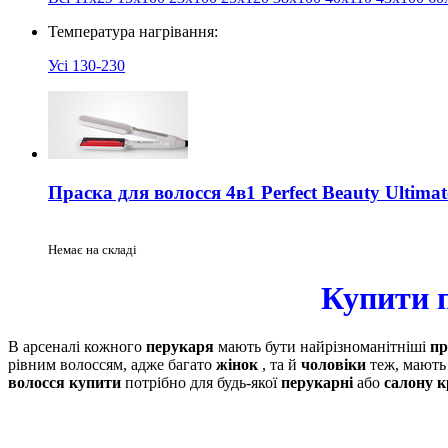
Температура нагрівання:
Усі
130-230
Праска для волосся 4в1 Perfect Beauty Ultimate
Немає на складі
Купити п
В арсеналі кожного
перукаря
мають бути найрізноманітніші
пр
рівним волоссям, адже багато
жінок
, та й
чоловіки
теж, мають 
волосся купити
потрібно для будь-якої
перукарні
або
салону к