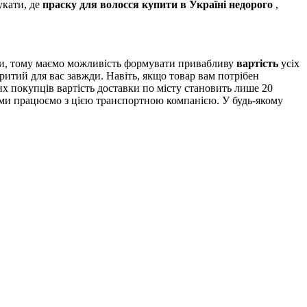
укати, де
праску для волосся купити в Україні недорого
,
ми, тому маємо можливість формувати привабливу
вартість
усіх
ритий для вас завжди. Навіть, якщо товар вам потрібен
х покупців вартість доставки по місту становить лише 20
и ми працюємо з цією транспортною компанією. У будь-якому