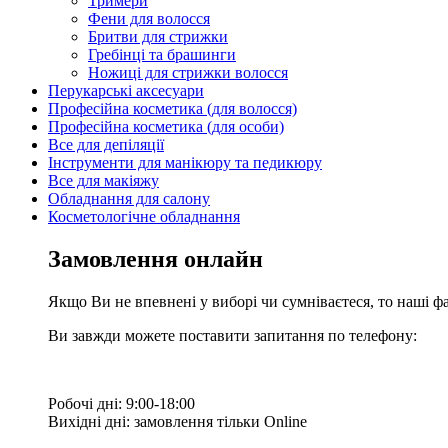
Тримери
Фени для волосся
Бритви для стрижки
Гребінці та брашинги
Ножиці для стрижки волосся
Перукарські аксесуари
Професійна косметика (для волосся)
Професійна косметика (для особи)
Все для депіляції
Інструменти для манікюру та педикюру
Все для макіяжу
Обладнання для салону
Косметологічне обладнання
Замовлення онлайн
Якщо Ви не впевнені у виборі чи сумніваєтеся, то наші ф
Ви завжди можете поставити запитання по телефону:
Робочі дні: 9:00-18:00
Вихідні дні: замовлення тільки Online