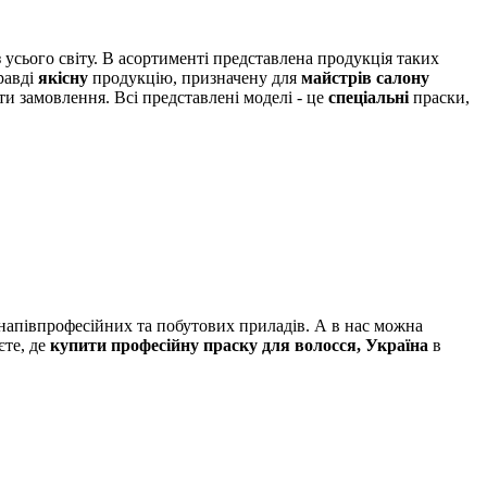
 усього світу. В асортименті представлена ​​продукція таких
равді
якісну
продукцію, призначену для
майстрів салону
и замовлення. Всі представлені моделі - це
спеціальні
праски,
 напівпрофесійних та побутових приладів. А в нас можна
єте, де
купити професійну праску для волосся, Україна
в