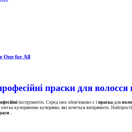
 One for All
рофесійні праски для волосся 
офесійні
інструменти. Серед них обов'язково є і
праска
для
воло
злегка кучерявими кучерями, які хочеться випрямити. Найпрості
раси
.