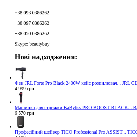
+38 093 0386262
+38 097 0386262
+38 050 0386262
Skype: beautybuy
Нові надходження:
Фен JRL Forte Pro Black 2400W кейс розпилювач... JRL 
4 999 грн
Машинка для стрижки BaByliss PRO BOOST BLACK... Ba
6 570 грн
Професійний шейвер TICO Professional Pro ASSIST... TICO