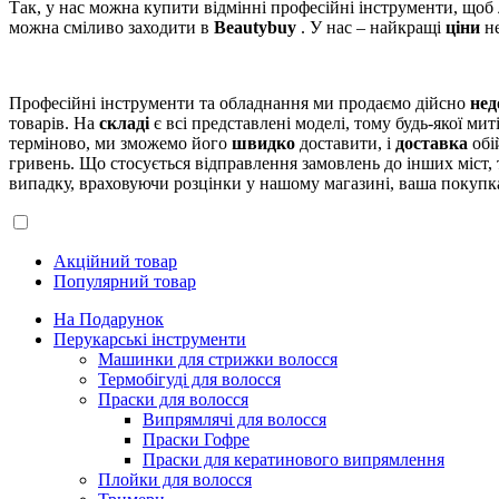
Так, у нас можна купити відмінні професійні інструменти, щоб
можна сміливо заходити в
Beautybuy
. У нас – найкращі
ціни
не
Професійні інструменти та обладнання ми продаємо дійсно
нед
товарів. На
складі
є всі представлені моделі, тому будь-якої ми
терміново, ми зможемо його
швидко
доставити, і
доставка
обі
гривень. Що стосується відправлення замовлень до інших міст,
випадку, враховуючи розцінки у нашому магазині, ваша покупка
Акційний товар
Популярний товар
На Подарунок
Перукарські інструменти
Машинки для стрижки волосся
Термобігуді для волосся
Праски для волосся
Випрямлячі для волосся
Праски Гофре
Праски для кератинового випрямлення
Плойки для волосся