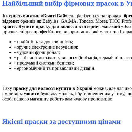
Найбільший вибір фірмових прасок в У
Інтернет-магазин «Бьюті Бай»
спеціалізується на продажі
бре
відомих
брендів як Babyliss, GA.MA, Tondeo, Moser, TICO Profe
краси
.
Купити праску для волосся в інтернет-магазині
«
Бью
призначені для професійного використання, які мають такі хара
• надійність та довговічність;
• зручне електронне керування;
• чудовий функціонал;
• різні системи захисту волосся (іонізація, керамічні пласт
• продумані системи безпеки;
• ергономічний та привабливий дизайн.
Таку
праску для волосся купити в Україні
можна, але для цьо
сміливо
замовити
будь-яку модель, і бути впевненим у тому, щ
особі нашого магазину робить вам чудову пропозицію.
Якісні праски за доступними цінами