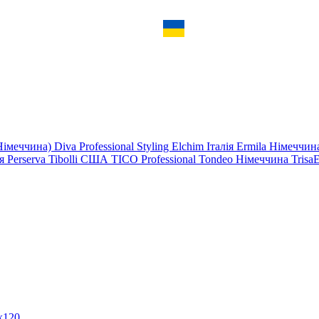
Німеччина)
Diva Professional Styling
Elchim
Італія
Ermila Німеччи
ія
Perserva
Tibolli США
TICO Professional
Tondeo Німеччина
Trisa
x120