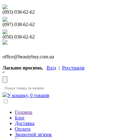
(093) 038-62-62
(097) 038-62-62
(050) 038-62-62
office@beautybuy.com.ua
Ласкаво просимо,
Вхід
|
Реєстрація
"
У кошику, 0 товарів
Головна
Блог
Доставка
Оплата
Зворотній зв'язок