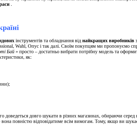
раси
.
країні
ндових
інструментів та обладнання від
найкращих виробників
з
ssional, Wahl, Опус і так далі. Своїм покупцям ми пропонуємо сп
ті Бай
» просто – достатньо вибрати потрібну модель та оформит
ктеристики, як:
ини);
го доведеться довго шукати в різних магазинах, обираючи серед
о вона повністю відповідатиме всім вимогам. Тому, якщо ви шука