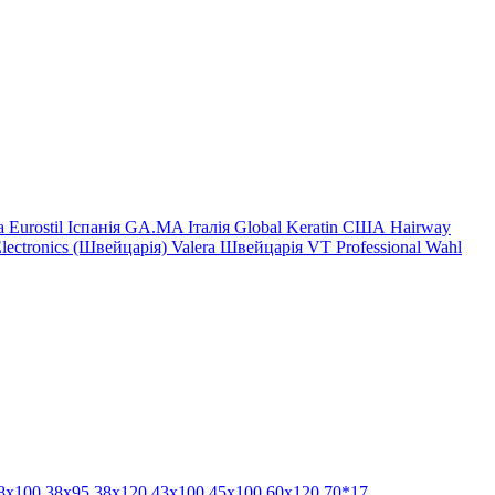
на
Eurostil Іспанія
GA.MA Італія
Global Keratin США
Hairway
Electronics (Швейцарія)
Valera Швейцарія
VT Professional
Wahl
8x100
38x95
38х120
43x100
45х100
60x120
70*17