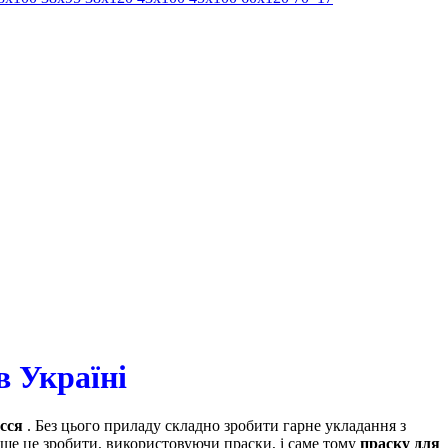
в Україні
сся
. Без цього приладу складно зробити гарне укладання з
ше це зробити, використовуючи праски, і саме тому
праску для