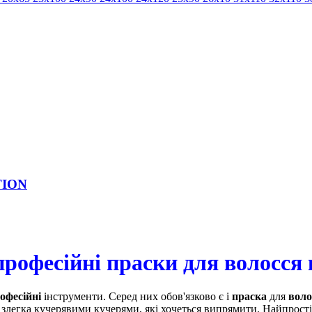
TION
рофесійні праски для волосся 
офесійні
інструменти. Серед них обов'язково є і
праска
для
воло
злегка кучерявими кучерями, які хочеться випрямити. Найпрості