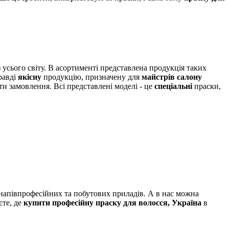
 усього світу. В асортименті представлена ​​продукція таких
равді
якісну
продукцію, призначену для
майстрів салону
и замовлення. Всі представлені моделі - це
спеціальні
праски,
 напівпрофесійних та побутових приладів. А в нас можна
єте, де
купити професійну праску для волосся, Україна
в