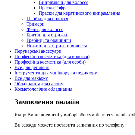
Випрямлячі для волосся
Праски Гофре
Праски для кератинового випрямлення
Плойки для волосся
Тримери
Фени для волосся
Бритви для стрижки
Гребінці та брашинги
Ножиці для стрижки волосся
Перукарські аксесуари
Професійна косметика (для волосся)
Професійна косметика (для особи)
Все для депіляції
Інструменти для манікюру та педикюру
Все для макіяжу
Обладнання для салону
Косметологічне обладнання
Замовлення онлайн
Якщо Ви не впевнені у виборі або сумніваєтеся, наші фа
Ви завжди можете поставити запитання по телефону: