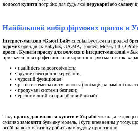
волосся купити
потрібно для будь-якої
перукарні
або
салону к
Найбільший вибір фірмових прасок в У
Інтернет-магазин «Бьюті Бай»
спеціалізується на продажі
бре
відомих
брендів як Babyliss, GA.MA, Tondeo, Moser, TICO Profe
краси
.
Купити праску для волосся в інтернет-магазині
«
Бью
призначені для професійного використання, які мають такі хара
• надійність та довговічність;
• зручне електронне керування;
• чудовий функціонал;
• різні системи захисту волосся (іонізація, керамічні пласт
• продумані системи безпеки;
• ергономічний та привабливий дизайн.
Таку
праску для волосся купити в Україні
можна, але для цьо
сміливо
замовити
будь-яку модель, і бути впевненим у тому, щ
особі нашого магазину робить вам чудову пропозицію.