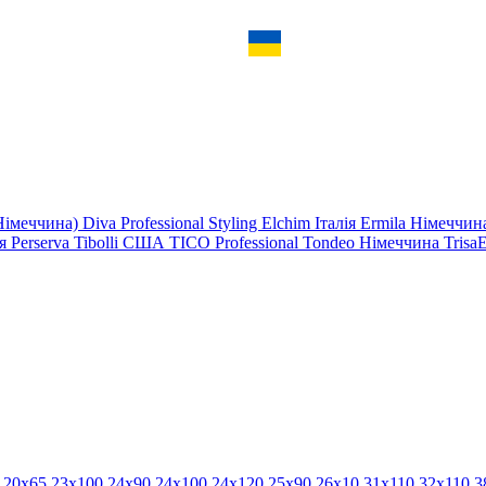
Німеччина)
Diva Professional Styling
Elchim
Італія
Ermila Німеччи
ія
Perserva
Tibolli США
TICO Professional
Tondeo Німеччина
Trisa
0
20х65
23x100
24x90
24х100
24х120
25x90
26х10
​
31х110
32х110
3