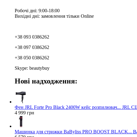
Робочі дні: 9:00-18:00
Вихідні дні: замовлення тільки Online
+38 093 0386262
+38 097 0386262
+38 050 0386262
Skype: beautybuy
Нові надходження:
Фен JRL Forte Pro Black 2400W кейс розпилювач... JRL 
4 999 грн
Машинка для стрижки BaByliss PRO BOOST BLACK... Ba