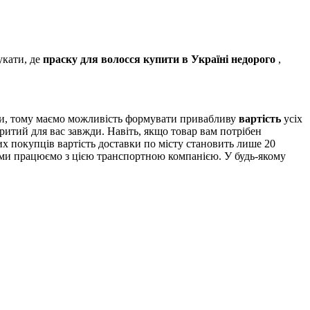
укати, де
праску для волосся купити в Україні недорого
,
ми, тому маємо можливість формувати привабливу
вартість
усіх
ритий для вас завжди. Навіть, якщо товар вам потрібен
х покупців вартість доставки по місту становить лише 20
и ми працюємо з цією транспортною компанією. У будь-якому