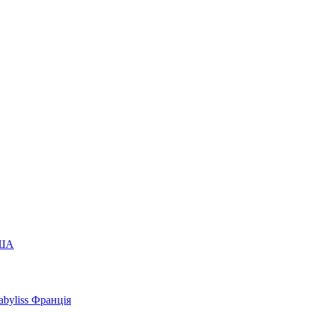
США
byliss Франція