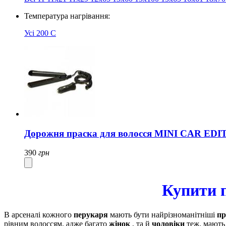
Температура нагрівання:
Усі
200 C
Дорожня праска для волосся MINI CAR EDI
390
грн
Купити п
В арсеналі кожного
перукаря
мають бути найрізноманітніші
пр
рівним волоссям, адже багато
жінок
, та й
чоловіки
теж, мають 