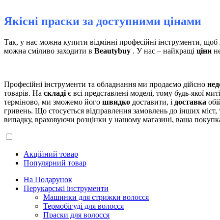
Якісні праски за доступними цінами
Так, у нас можна купити відмінні професійні інструменти, щоб
можна сміливо заходити в
Beautybuy
. У нас – найкращі
ціни
не
Професійні інструменти та обладнання ми продаємо дійсно
нед
товарів. На
складі
є всі представлені моделі, тому будь-якої ми
терміново, ми зможемо його
швидко
доставити, і
доставка
обі
гривень. Що стосується відправлення замовлень до інших міст,
випадку, враховуючи розцінки у нашому магазині, ваша покупка
Акційний товар
Популярний товар
На Подарунок
Перукарські інструменти
Машинки для стрижки волосся
Термобігуді для волосся
Праски для волосся