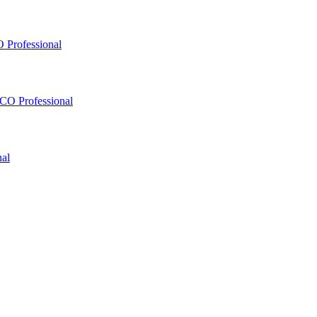
 Professional
O Professional
al