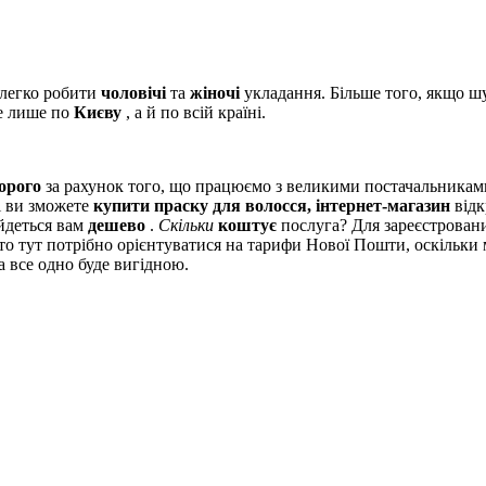
 легко робити
чоловічі
та
жіночі
укладання. Більше того, якщо ш
 лише по
Києву
, а й по всій країні.
орого
за рахунок того, що працюємо з великими постачальника
ті ви зможете
купити праску для волосся, інтернет-магазин
відк
йдеться вам
дешево
.
Скільки
коштує
послуга? Для зареєстровани
 то тут потрібно орієнтуватися на тарифи Нової Пошти, оскільк
 все одно буде вигідною.