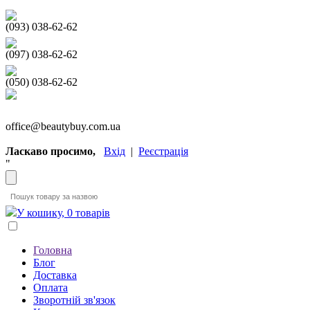
(093) 038-62-62
(097) 038-62-62
(050) 038-62-62
office@beautybuy.com.ua
Ласкаво просимо,
Вхід
|
Реєстрація
"
У кошику, 0 товарів
Головна
Блог
Доставка
Оплата
Зворотній зв'язок