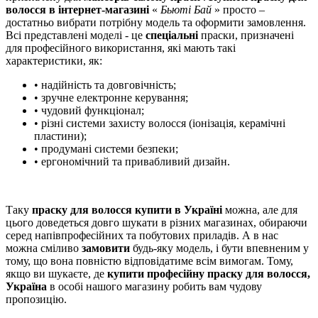
волосся в інтернет-магазині
«
Бьюті Бай
» просто –
достатньо вибрати потрібну модель та оформити замовлення.
Всі представлені моделі - це
спеціальні
праски, призначені
для професійного використання, які мають такі
характеристики, як:
• надійність та довговічність;
• зручне електронне керування;
• чудовий функціонал;
• різні системи захисту волосся (іонізація, керамічні
пластини);
• продумані системи безпеки;
• ергономічний та привабливий дизайн.
Таку
праску для волосся купити в Україні
можна, але для
цього доведеться довго шукати в різних магазинах, обираючи
серед напівпрофесійних та побутових приладів. А в нас
можна сміливо
замовити
будь-яку модель, і бути впевненим у
тому, що вона повністю відповідатиме всім вимогам. Тому,
якщо ви шукаєте, де
купити професійну праску для волосся,
Україна
в особі нашого магазину робить вам чудову
пропозицію.