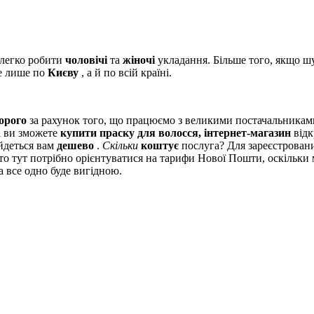
 легко робити
чоловічі
та
жіночі
укладання. Більше того, якщо ш
 лише по
Києву
, а й по всій країні.
орого
за рахунок того, що працюємо з великими постачальника
ті ви зможете
купити праску для волосся, інтернет-магазин
відк
йдеться вам
дешево
.
Скільки
коштує
послуга? Для зареєстровани
 то тут потрібно орієнтуватися на тарифи Нової Пошти, оскільк
 все одно буде вигідною.