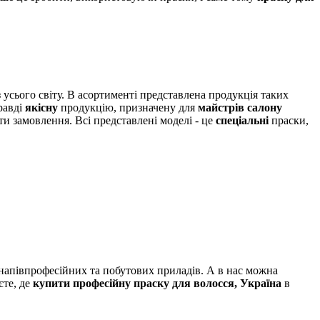
 усього світу. В асортименті представлена ​​продукція таких
равді
якісну
продукцію, призначену для
майстрів салону
и замовлення. Всі представлені моделі - це
спеціальні
праски,
 напівпрофесійних та побутових приладів. А в нас можна
єте, де
купити професійну праску для волосся, Україна
в