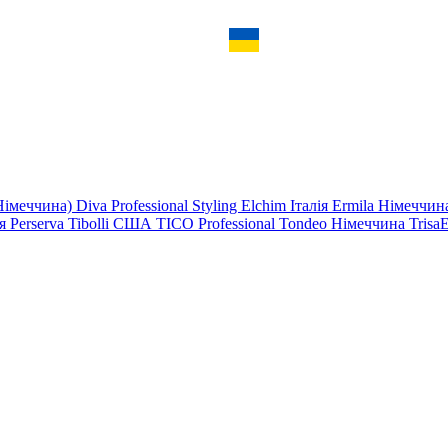
Німеччина)
Diva Professional Styling
Elchim
Італія
Ermila Німеччи
ія
Perserva
Tibolli США
TICO Professional
Tondeo Німеччина
Trisa