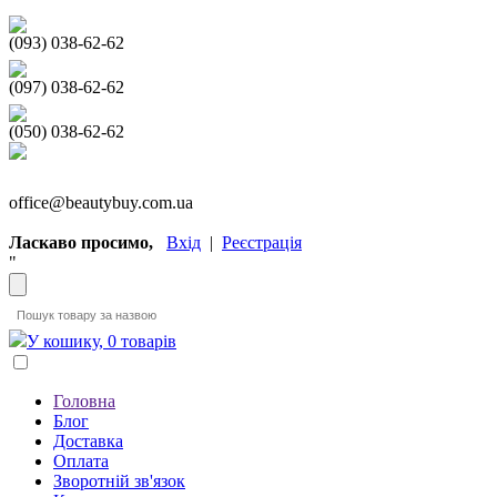
(093) 038-62-62
(097) 038-62-62
(050) 038-62-62
office@beautybuy.com.ua
Ласкаво просимо,
Вхід
|
Реєстрація
"
У кошику, 0 товарів
Головна
Блог
Доставка
Оплата
Зворотній зв'язок