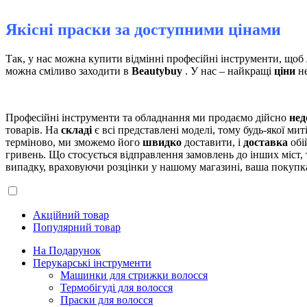
Якісні праски за доступними цінами
Так, у нас можна купити відмінні професійні інструменти, щоб
можна сміливо заходити в
Beautybuy
. У нас – найкращі
ціни
не
Професійні інструменти та обладнання ми продаємо дійсно
нед
товарів. На
складі
є всі представлені моделі, тому будь-якої ми
терміново, ми зможемо його
швидко
доставити, і
доставка
обі
гривень. Що стосується відправлення замовлень до інших міст,
випадку, враховуючи розцінки у нашому магазині, ваша покупка
Акційний товар
Популярний товар
На Подарунок
Перукарські інструменти
Машинки для стрижки волосся
Термобігуді для волосся
Праски для волосся