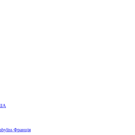
США
byliss Франція