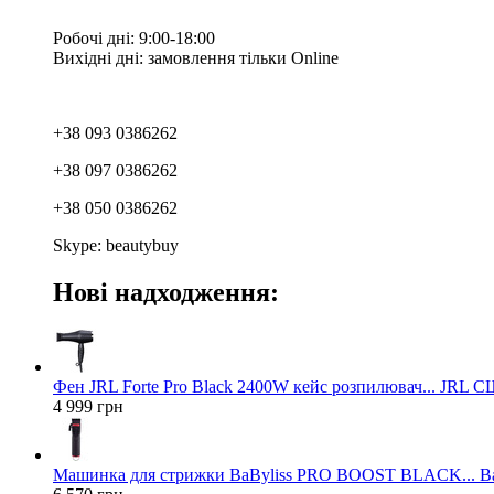
Робочі дні: 9:00-18:00
Вихідні дні: замовлення тільки Online
+38 093 0386262
+38 097 0386262
+38 050 0386262
Skype: beautybuy
Нові надходження:
Фен JRL Forte Pro Black 2400W кейс розпилювач... JRL 
4 999 грн
Машинка для стрижки BaByliss PRO BOOST BLACK... Ba