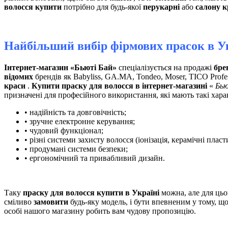
волосся купити
потрібно для будь-якої
перукарні
або
салону к
Найбільший вибір фірмових прасок в У
Інтернет-магазин «Бьюті Бай»
спеціалізується на продажі
бре
відомих
брендів як Babyliss, GA.MA, Tondeo, Moser, TICO Profe
краси
.
Купити праску для волосся в інтернет-магазині
«
Бью
призначені для професійного використання, які мають такі хара
• надійність та довговічність;
• зручне електронне керування;
• чудовий функціонал;
• різні системи захисту волосся (іонізація, керамічні пласт
• продумані системи безпеки;
• ергономічний та привабливий дизайн.
Таку
праску для волосся купити в Україні
можна, але для цьо
сміливо
замовити
будь-яку модель, і бути впевненим у тому, щ
особі нашого магазину робить вам чудову пропозицію.