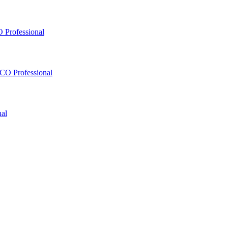
 Professional
O Professional
al