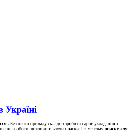
в Україні
сся
. Без цього приладу складно зробити гарне укладання з
ше це зробити, використовуючи праски, і саме тому
праску для