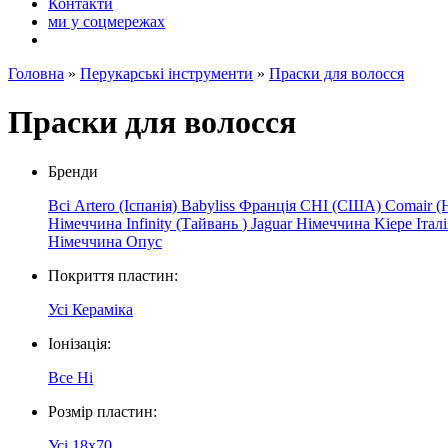
Контакти
ми у соцмережах
Головна
»
Перукарські інструменти
»
Праски для волосся
Праски для волосся
Бренди
Всі
Artero (Іспанія)
Babyliss Франція
CHI (США)
Comair (
Німеччина
Infinity
(Тайвань
)
Jaguar
Німеччина
Kiepe
Італ
Німеччина
Опус
Покриття пластин:
Усі
Кераміка
Іонізація:
Все
Ні
Розмір пластин:
Усі
18x70