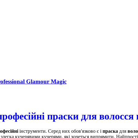
fessional Glamour Magic
рофесійні праски для волосся 
офесійні
інструменти. Серед них обов'язково є і
праска
для
воло
злегка кучерявими кучерями, які хочеться випрямити. Найпрості