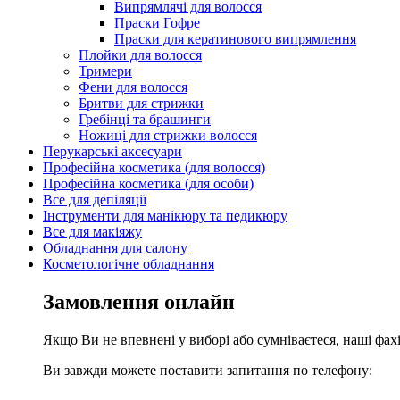
Випрямлячі для волосся
Праски Гофре
Праски для кератинового випрямлення
Плойки для волосся
Тримери
Фени для волосся
Бритви для стрижки
Гребінці та брашинги
Ножиці для стрижки волосся
Перукарські аксесуари
Професійна косметика (для волосся)
Професійна косметика (для особи)
Все для депіляції
Інструменти для манікюру та педикюру
Все для макіяжу
Обладнання для салону
Косметологічне обладнання
Замовлення онлайн
Якщо Ви не впевнені у виборі або сумніваєтеся, наші фа
Ви завжди можете поставити запитання по телефону: