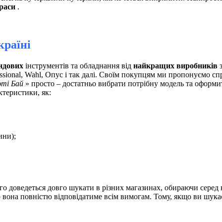
раси
.
країні
ндових
інструментів та обладнання від
найкращих виробників
з
ssional, Wahl, Опус і так далі. Своїм покупцям ми пропонуємо сп
ті Бай
» просто – достатньо вибрати потрібну модель та оформит
ктеристики, як:
ини);
го доведеться довго шукати в різних магазинах, обираючи серед
о вона повністю відповідатиме всім вимогам. Тому, якщо ви шука