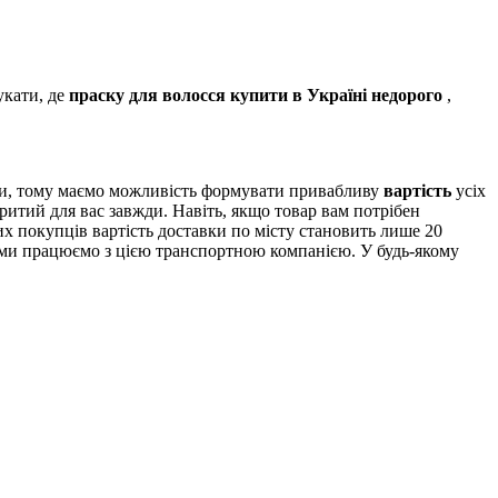
укати, де
праску для волосся купити в Україні недорого
,
ми, тому маємо можливість формувати привабливу
вартість
усіх
ритий для вас завжди. Навіть, якщо товар вам потрібен
х покупців вартість доставки по місту становить лише 20
и ми працюємо з цією транспортною компанією. У будь-якому