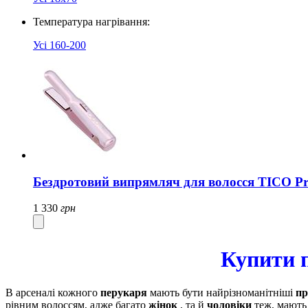
Температура нагрівання:
Усі
160-200
Бездротовий випрямляч для волосся TICO Pro
1 330
грн
Купити п
В арсеналі кожного
перукаря
мають бути найрізноманітніші
пр
рівним волоссям, адже багато
жінок
, та й
чоловіки
теж, мають 