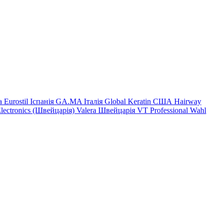
на
Eurostil Іспанія
GA.MA Італія
Global Keratin США
Hairway
Electronics (Швейцарія)
Valera Швейцарія
VT Professional
Wahl