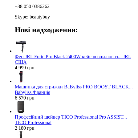
+38 050 0386262
Skype: beautybuy
Нові надходження:
Фен JRL Forte Pro Black 2400W кейс розпилювач... JRL
США
4 999 грн
Машинка для стрижки BaByliss PRO BOOST BLACK...
Babyliss Франція
6 570 грн
Професійний шейвер TICO Professional Pro ASSIST...
TICO Professional
2 180 грн