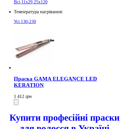
Всі
11х29
25x120
Температура нагрівання:
Усі
130-230
Праска GAMA ELEGANCE LED
KERATION
1 412
грн
Купити професійні праски
для волосся в Україні