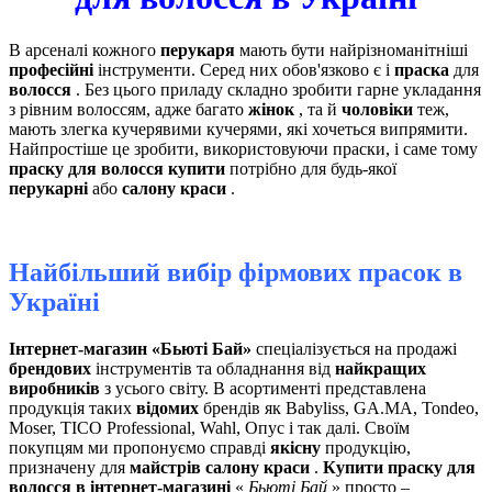
В арсеналі кожного
перукаря
мають бути найрізноманітніші
професійні
інструменти. Серед них обов'язково є і
праска
для
волосся
. Без цього приладу складно зробити гарне укладання
з рівним волоссям, адже багато
жінок
, та й
чоловіки
теж,
мають злегка кучерявими кучерями, які хочеться випрямити.
Найпростіше це зробити, використовуючи праски, і саме тому
праску для волосся купити
потрібно для будь-якої
перукарні
або
салону краси
.
Найбільший вибір фірмових прасок в
Україні
Інтернет-магазин «Бьюті Бай»
спеціалізується на продажі
брендових
інструментів та обладнання від
найкращих
виробників
з усього світу. В асортименті представлена ​​
продукція таких
відомих
брендів як Babyliss, GA.MA, Tondeo,
Moser, TICO Professional, Wahl, Опус і так далі. Своїм
покупцям ми пропонуємо справді
якісну
продукцію,
призначену для
майстрів салону краси
.
Купити праску для
волосся в інтернет-магазині
«
Бьюті Бай
» просто –