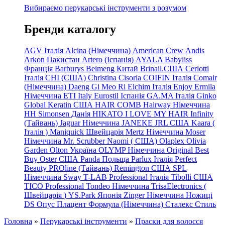
Вибираємо перукарські інструменти з розумом
Бренди каталогу
AGV Італія
Alcina (Німеччина)
American Crew
Andis
Arkon Пакистан
Artero (Іспанія)
AYALA
Babyliss
Франція
Barburys
Beimeng Китай
Brinail.США
Ceriotti
Італія
CHI (США)
Christina
Cisoria
COIFIN Італія
Comair
(Німеччина) Daeng
Gi
Meo
Ri
Elchim Італія
Enjoy
Ermila
Німеччина
ETI Italy
Eurostil Іспанія
GA.MA Італія
Ginko
Global Keratin США
HAIR COMB
Hairway Німеччина
HH Simonsen Данія
HIKATO
I LOVE MY HAIR
Infinity
(Тайвань)
Jaguar Німеччина
JANEKE
JRL
США
Kaara
(
Італія
)
Maniquick Швейцарія
Mertz Німеччина
Moser
Німеччина
Mr. Scrubber Naomi
(
США)
Olaplex
Olivia
Garden
Olton Україна
OLYMP Німеччина
Original Best
Buy
Oster США
Panda Польща
Parlux Італія
Perfect
Beauty
PROline (Тайвань)
Remington США
SPL
Німеччина
Sway
T-LAB Professional Італія
Tibolli США
TICO
Professional
Tondeo
Німеччина
TrisaElectronics (
Швейцарія
)
YS.Park Японія
Zinger Німеччина
Ножиці
DS
Опус
Плацент Формула (Німеччина)
Сталекс
Стиль
Головна
»
Перукарські інструменти
»
Праски для волосся