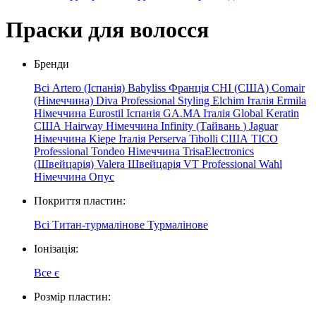
Праски для волосся
Бренди
Всі
Artero (Іспанія)
Babyliss Франція
CHI (США)
Comair
(Німеччина)
Diva Professional Styling
Elchim
Італія
Ermila
Німеччина
Eurostil Іспанія
GA.MA Італія
Global Keratin
США
Hairway Німеччина
Infinity
(Тайвань
)
Jaguar
Німеччина
Kiepe
Італія
Perserva
Tibolli США
TICO
Professional
Tondeo Німеччина
TrisaElectronics
(Швейцарія)
Valera Швейцарія
VT Professional
Wahl
Німеччина
Опус
Покриття пластин:
Всі
Титан-турмалінове
Турмалінове
Іонізація:
Все
є
Розмір пластин: