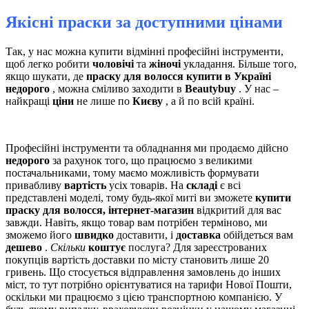
Якісні праски за доступними цінами
Так, у нас можна купити відмінні професійні інструменти,
щоб легко робити
чоловічі
та
жіночі
укладання. Більше того,
якщо шукати, де
праску для волосся купити в Україні
недорого
, можна сміливо заходити в
Beautybuy
. У нас –
найкращі
ціни
не лише по
Києву
, а й по всій країні.
Професійні інструменти та обладнання ми продаємо дійсно
недорого
за рахунок того, що працюємо з великими
постачальниками, тому маємо можливість формувати
привабливу
вартість
усіх товарів. На
складі
є всі
представлені моделі, тому будь-якої миті ви зможете
купити
праску для волосся, інтернет-магазин
відкритий для вас
завжди. Навіть, якщо товар вам потрібен терміново, ми
зможемо його
швидко
доставити, і
доставка
обійдеться вам
дешево
.
Скільки
коштує
послуга? Для зареєстрованих
покупців вартість доставки по місту становить лише 20
гривень. Що стосується відправлення замовлень до інших
міст, то тут потрібно орієнтуватися на тарифи Нової Пошти,
оскільки ми працюємо з цією транспортною компанією. У