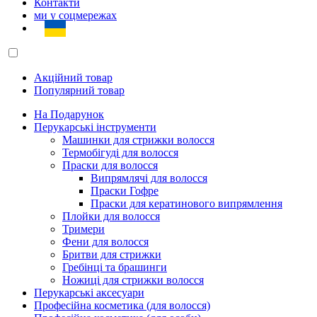
Контакти
ми у соцмережах
Акційний товар
Популярний товар
На Подарунок
Перукарські інструменти
Машинки для стрижки волосся
Термобігуді для волосся
Праски для волосся
Випрямлячі для волосся
Праски Гофре
Праски для кератинового випрямлення
Плойки для волосся
Тримери
Фени для волосся
Бритви для стрижки
Гребінці та брашинги
Ножиці для стрижки волосся
Перукарські аксесуари
Професійна косметика (для волосся)