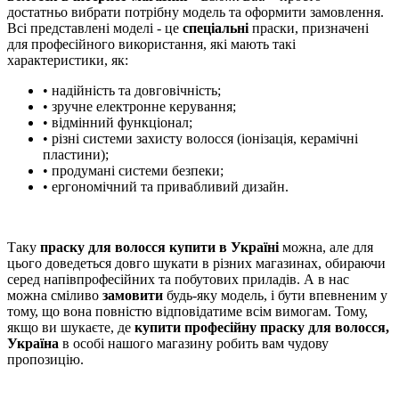
достатньо вибрати потрібну модель та оформити замовлення.
Всі представлені моделі - це
спеціальні
праски, призначені
для професійного використання, які мають такі
характеристики, як:
• надійність та довговічність;
• зручне електронне керування;
• відмінний функціонал;
• різні системи захисту волосся (іонізація, керамічні
пластини);
• продумані системи безпеки;
• ергономічний та привабливий дизайн.
Таку
праску для волосся купити в Україні
можна, але для
цього доведеться довго шукати в різних магазинах, обираючи
серед напівпрофесійних та побутових приладів. А в нас
можна сміливо
замовити
будь-яку модель, і бути впевненим у
тому, що вона повністю відповідатиме всім вимогам. Тому,
якщо ви шукаєте, де
купити професійну праску для волосся,
Україна
в особі нашого магазину робить вам чудову
пропозицію.