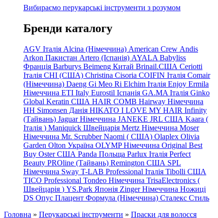
Вибираємо перукарські інструменти з розумом
Бренди каталогу
AGV Італія
Alcina (Німеччина)
American Crew
Andis
Arkon Пакистан
Artero (Іспанія)
AYALA
Babyliss
Франція
Barburys
Beimeng Китай
Brinail.США
Ceriotti
Італія
CHI (США)
Christina
Cisoria
COIFIN Італія
Comair
(Німеччина) Daeng
Gi
Meo
Ri
Elchim Італія
Enjoy
Ermila
Німеччина
ETI Italy
Eurostil Іспанія
GA.MA Італія
Ginko
Global Keratin США
HAIR COMB
Hairway Німеччина
HH Simonsen Данія
HIKATO
I LOVE MY HAIR
Infinity
(Тайвань)
Jaguar Німеччина
JANEKE
JRL
США
Kaara
(
Італія
)
Maniquick Швейцарія
Mertz Німеччина
Moser
Німеччина
Mr. Scrubber Naomi
(
США)
Olaplex
Olivia
Garden
Olton Україна
OLYMP Німеччина
Original Best
Buy
Oster США
Panda Польща
Parlux Італія
Perfect
Beauty
PROline (Тайвань)
Remington США
SPL
Німеччина
Sway
T-LAB Professional Італія
Tibolli США
TICO
Professional
Tondeo
Німеччина
TrisaElectronics (
Швейцарія
)
YS.Park Японія
Zinger Німеччина
Ножиці
DS
Опус
Плацент Формула (Німеччина)
Сталекс
Стиль
Головна
»
Перукарські інструменти
»
Праски для волосся