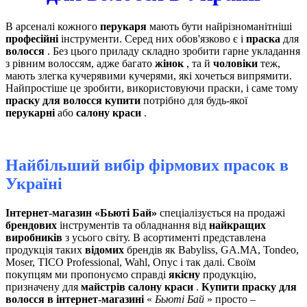
В арсеналі кожного
перукаря
мають бути найрізноманітніші
професійні
інструменти. Серед них обов'язково є і
праска
для
волосся
. Без цього приладу складно зробити гарне укладання
з рівним волоссям, адже багато
жінок
, та й
чоловіки
теж,
мають злегка кучерявими кучерями, які хочеться випрямити.
Найпростіше це зробити, використовуючи праски, і саме тому
праску для волосся купити
потрібно для будь-якої
перукарні
або
салону краси
.
Найбільший вибір фірмових прасок в
Україні
Інтернет-магазин «Бьюті Бай»
спеціалізується на продажі
брендових
інструментів та обладнання від
найкращих
виробників
з усього світу. В асортименті представлена ​​
продукція таких
відомих
брендів як Babyliss, GA.MA, Tondeo,
Moser, TICO Professional, Wahl, Опус і так далі. Своїм
покупцям ми пропонуємо справді
якісну
продукцію,
призначену для
майстрів салону краси
.
Купити праску для
волосся в інтернет-магазині
«
Бьюті Бай
» просто –