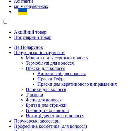
Контакти
ми у соцмережах
Акційний товар
Популярний товар
На Подарунок
Перукарські інструменти
Машинки для стрижки волосся
Термобігуді для волосся
Праски для волосся
Випрямлячі для волосся
Праски Гофре
Праски для кератинового випрямлення
Плойки для волосся
Тримери
Фени для волосся
Бритви для стрижки
Гребінці та брашинги
Ножиці для стрижки волосся
Перукарські аксесуари
Професійна косметика (для волосся)