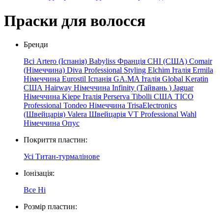
Праски для волосся
Бренди
Всі
Artero (Іспанія)
Babyliss Франція
CHI (США)
Comair
(Німеччина)
Diva Professional Styling
Elchim
Італія
Ermila
Німеччина
Eurostil Іспанія
GA.MA Італія
Global Keratin
США
Hairway Німеччина
Infinity
(Тайвань
)
Jaguar
Німеччина
Kiepe
Італія
Perserva
Tibolli США
TICO
Professional
Tondeo Німеччина
TrisaElectronics
(Швейцарія)
Valera Швейцарія
VT Professional
Wahl
Німеччина
Опус
Покриття пластин:
Усі
Титан-турмалінове
Іонізація:
Все
Ні
Розмір пластин: