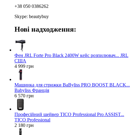
+38 050 0386262
Skype: beautybuy
Нові надходження:
Фен JRL Forte Pro Black 2400W кейс розпилювач... JRL
США
4 999 грн
Машинка для стрижки BaByliss PRO BOOST BLACK...
Babyliss Франція
6 570 грн
Професійний шейвер TICO Professional Pro ASSIST...
TICO Professional
2 180 грн