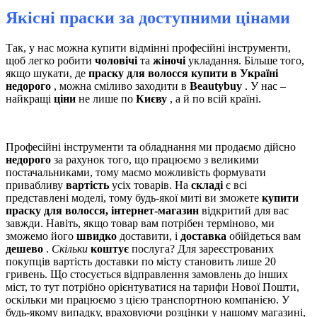
Якісні праски за доступними цінами
Так, у нас можна купити відмінні професійні інструменти,
щоб легко робити
чоловічі
та
жіночі
укладання. Більше того,
якщо шукати, де
праску для волосся купити в Україні
недорого
, можна сміливо заходити в
Beautybuy
. У нас –
найкращі
ціни
не лише по
Києву
, а й по всій країні.
Професійні інструменти та обладнання ми продаємо дійсно
недорого
за рахунок того, що працюємо з великими
постачальниками, тому маємо можливість формувати
привабливу
вартість
усіх товарів. На
складі
є всі
представлені моделі, тому будь-якої миті ви зможете
купити
праску для волосся, інтернет-магазин
відкритий для вас
завжди. Навіть, якщо товар вам потрібен терміново, ми
зможемо його
швидко
доставити, і
доставка
обійдеться вам
дешево
.
Скільки
коштує
послуга? Для зареєстрованих
покупців вартість доставки по місту становить лише 20
гривень. Що стосується відправлення замовлень до інших
міст, то тут потрібно орієнтуватися на тарифи Нової Пошти,
оскільки ми працюємо з цією транспортною компанією. У
будь-якому випадку, враховуючи розцінки у нашому магазині,