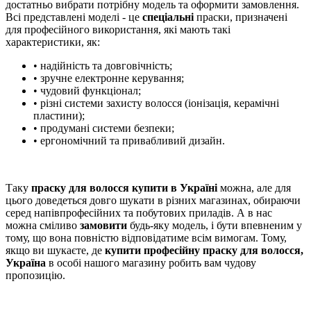
достатньо вибрати потрібну модель та оформити замовлення.
Всі представлені моделі - це
спеціальні
праски, призначені
для професійного використання, які мають такі
характеристики, як:
• надійність та довговічність;
• зручне електронне керування;
• чудовий функціонал;
• різні системи захисту волосся (іонізація, керамічні
пластини);
• продумані системи безпеки;
• ергономічний та привабливий дизайн.
Таку
праску для волосся купити в Україні
можна, але для
цього доведеться довго шукати в різних магазинах, обираючи
серед напівпрофесійних та побутових приладів. А в нас
можна сміливо
замовити
будь-яку модель, і бути впевненим у
тому, що вона повністю відповідатиме всім вимогам. Тому,
якщо ви шукаєте, де
купити професійну праску для волосся,
Україна
в особі нашого магазину робить вам чудову
пропозицію.