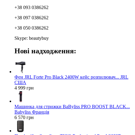
+38 093 0386262
+38 097 0386262
+38 050 0386262
Skype: beautybuy
Нові надходження:
Фен JRL Forte Pro Black 2400W кейс розпилювач... JRL
США
4 999 грн
Машинка для стрижки BaByliss PRO BOOST BLACK...
Babyliss Франція
6 570 грн