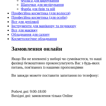
Фольга для фарбування
Шапочки для мелірування
Фарба для брів та вій
Професійна косметика (для волосся)
Професійна косметика (для особи)
Все для депіляції
Інструменти для манікюру та педикюру
Все для макіяжу
Обладнання для салону
Косметологічне обладнання
Замовлення онлайн
Якщо Ви не впевнені у виборі чи сумніваєтеся, то наші
фахівці безкоштовно проконсультують Вас з будь-яких
питань, пов'язаних із нашими пропозиціями
Ви завжди можете поставити запитання по телефону:
Робочі дні: 9:00-18:00
Вихідні дні: замовлення тільки Online