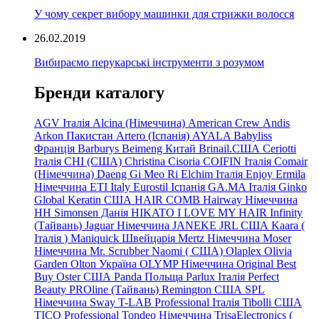
У чому секрет вибору машинки для стрижки волосся
26.02.2019
Вибираємо перукарські інструменти з розумом
Бренди каталогу
AGV Італія
Alcina (Німеччина)
American Crew
Andis
Arkon Пакистан
Artero (Іспанія)
AYALA
Babyliss
Франція
Barburys
Beimeng Китай
Brinail.США
Ceriotti
Італія
CHI (США)
Christina
Cisoria
COIFIN Італія
Comair
(Німеччина) Daeng
Gi
Meo
Ri
Elchim Італія
Enjoy
Ermila
Німеччина
ETI Italy
Eurostil Іспанія
GA.MA Італія
Ginko
Global Keratin США
HAIR COMB
Hairway Німеччина
HH Simonsen Данія
HIKATO
I LOVE MY HAIR
Infinity
(Тайвань)
Jaguar Німеччина
JANEKE
JRL
США
Kaara
(
Італія
)
Maniquick Швейцарія
Mertz Німеччина
Moser
Німеччина
Mr. Scrubber Naomi
(
США)
Olaplex
Olivia
Garden
Olton Україна
OLYMP Німеччина
Original Best
Buy
Oster США
Panda Польща
Parlux Італія
Perfect
Beauty
PROline (Тайвань)
Remington США
SPL
Німеччина
Sway
T-LAB Professional Італія
Tibolli США
TICO
Professional
Tondeo
Німеччина
TrisaElectronics (