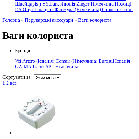
Швейцарія
)
YS.Park Японія
Zinger Німеччина
Ножиці
DS
Опус
Плацент Формула (Німеччина)
Сталекс
Стиль
Головна
»
Перукарські аксесуари
»
Ваги колориста
Ваги колориста
Бренди
Усі
Artero (Іспанія)
Comair (Німеччина)
Eurostil Іспанія
GA.MA Італія
SPL Німеччина
Сортувати за:
1
2
все