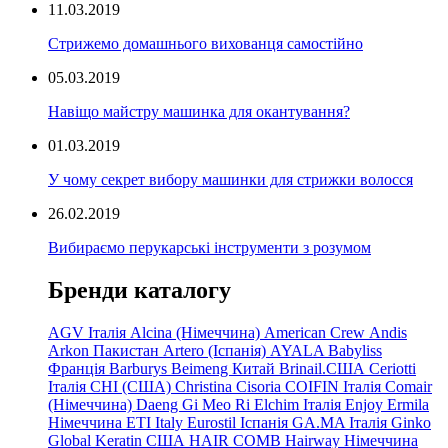
11.03.2019
Стрижемо домашнього вихованця самостійно
05.03.2019
Навіщо майстру машинка для окантування?
01.03.2019
У чому секрет вибору машинки для стрижки волосся
26.02.2019
Вибираємо перукарські інструменти з розумом
Бренди каталогу
AGV Італія
Alcina (Німеччина)
American Crew
Andis
Arkon Пакистан
Artero (Іспанія)
AYALA
Babyliss
Франція
Barburys
Beimeng Китай
Brinail.США
Ceriotti
Італія
CHI (США)
Christina
Cisoria
COIFIN Італія
Comair
(Німеччина) Daeng
Gi
Meo
Ri
Elchim Італія
Enjoy
Ermila
Німеччина
ETI Italy
Eurostil Іспанія
GA.MA Італія
Ginko
Global Keratin США
HAIR COMB
Hairway Німеччина