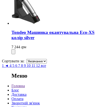
Tondeo Машинка окантувальна Eco-XS
колір silver
7 244
грн
Сортувати за:
1
◄
4
5
6
7
8
9
10
11
12
все
Меню
Головна
Блог
Доставка
Оплата
Зворотній зв'язок