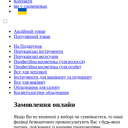
Контакти
ми у соцмережах
Акційний товар
Популярний товар
На Подарунок
Перукарські інструменти
Перукарські аксесуари
Професійна косметика (для волосся)
Професійна косметика (для особи)
Все для депіляції
Інструменти для манікюру та педикюру
Все для макіяжу
Обладнання для салону
Косметологічне обладнання
Замовлення онлайн
Якщо Ви не впевнені у виборі чи сумніваєтеся, то наші
фахівці безкоштовно проконсультують Вас з будь-яких
питань, пов'язаних із нашими пропозиціями