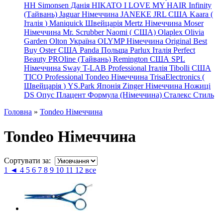
HH Simonsen Данія
HIKATO
I LOVE MY HAIR
Infinity
(Тайвань)
Jaguar Німеччина
JANEKE
JRL
США
Kaara
(
Італія
)
Maniquick Швейцарія
Mertz Німеччина
Moser
Німеччина
Mr. Scrubber Naomi
(
США)
Olaplex
Olivia
Garden
Olton Україна
OLYMP Німеччина
Original Best
Buy
Oster США
Panda Польща
Parlux Італія
Perfect
Beauty
PROline (Тайвань)
Remington США
SPL
Німеччина
Sway
T-LAB Professional Італія
Tibolli США
TICO
Professional
Tondeo
Німеччина
TrisaElectronics (
Швейцарія
)
YS.Park Японія
Zinger Німеччина
Ножиці
DS
Опус
Плацент Формула (Німеччина)
Сталекс
Стиль
Головна
»
Tondeo Німеччина
Tondeo Німеччина
Сортувати за:
1
◄
4
5
6
7
8
9
10
11
12
все