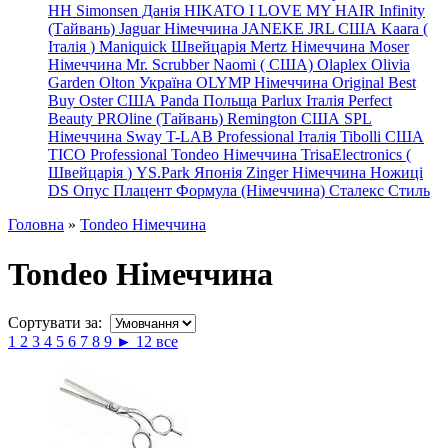
HH Simonsen Данія
HIKATO
I LOVE MY HAIR
Infinity
(Тайвань)
Jaguar Німеччина
JANEKE
JRL
США
Kaara
(
Італія
)
Maniquick Швейцарія
Mertz Німеччина
Moser
Німеччина
Mr. Scrubber Naomi
(
США)
Olaplex
Olivia
Garden
Olton Україна
OLYMP Німеччина
Original Best
Buy
Oster США
Panda Польща
Parlux Італія
Perfect
Beauty
PROline (Тайвань)
Remington США
SPL
Німеччина
Sway
T-LAB Professional Італія
Tibolli США
TICO
Professional
Tondeo
Німеччина
TrisaElectronics (
Швейцарія
)
YS.Park Японія
Zinger Німеччина
Ножиці
DS
Опус
Плацент Формула (Німеччина)
Сталекс
Стиль
Головна
»
Tondeo Німеччина
Tondeo Німеччина
Сортувати за:
1
2
3
4
5
6
7
8
9
►
12
все