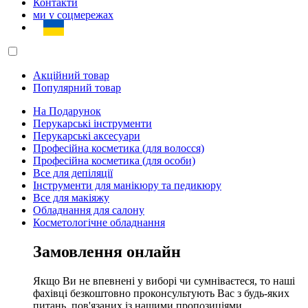
Контакти
ми у соцмережах
Акційний товар
Популярний товар
На Подарунок
Перукарські інструменти
Перукарські аксесуари
Професійна косметика (для волосся)
Професійна косметика (для особи)
Все для депіляції
Інструменти для манікюру та педикюру
Все для макіяжу
Обладнання для салону
Косметологічне обладнання
Замовлення онлайн
Якщо Ви не впевнені у виборі чи сумніваєтеся, то наші
фахівці безкоштовно проконсультують Вас з будь-яких
питань, пов'язаних із нашими пропозиціями