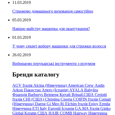
11.03.2019
Стрижемо домашнього вихованця самостійно
05.03.2019
Навіщо майстру машинка для окантування?
01.03.2019
У чому секрет вибору машинки для стрижки волосся
26.02.2019
Вибираємо перукарські інструменти з розумом
Бренди каталогу
AGV Італія
Alcina (Німеччина)
American Crew
Andis
Arkon Пакистан
Artero (Іспанія)
AYALA
Babyliss
Франція
Barburys
Beimeng Китай
Brinail.США
Ceriotti
Італія
CHI (США)
Christina
Cisoria
COIFIN Італія
Comair
(Німеччина) Daeng
Gi
Meo
Ri
Elchim Італія
Enjoy
Ermila
Німеччина
ETI Italy
Eurostil Іспанія
GA.MA Італія
Ginko
Global Keratin США
HAIR COMB
Hairway Німеччина