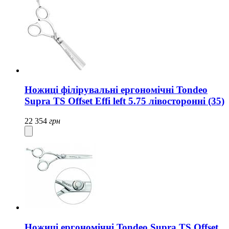
Ножиці філірувальні ергономічні Tondeo
Supra TS Offset Effi left 5.75 лівосторонні (35)
22 354
грн
Ножиці ергономічні Tondeo Supra TS Offset