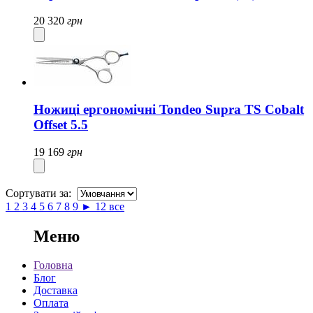
20 320
грн
Ножиці ергономічні Tondeo Supra TS Cobalt
Offset 5.5
19 169
грн
Сортувати за:
1
2
3
4
5
6
7
8
9
►
12
все
Меню
Головна
Блог
Доставка
Оплата