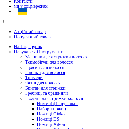
Контакти
ми у соцмережах
Акційний товар
Популярний товар
На Подарунок
Перукарські інструменти
Машинки для стрижки волосся
Термобігуді для волосся
Праски для волосся
Плойки для волосся
Тримери
Фени для волосся
Бритви для стрижки
Гребінці та брашинги
Ножиці для стрижки волосся
Ножиці філірувальні
Набори ножиць
Ножиці Ginko
Ножиці DS
Ножиці Arkon