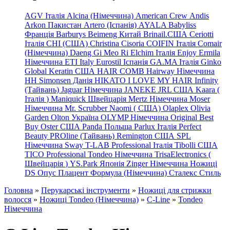
AGV Італія
Alcina (Німеччина)
American Crew
Andis
Arkon Пакистан
Artero (Іспанія)
AYALA
Babyliss
Франція
Barburys
Beimeng Китай
Brinail.США
Ceriotti
Італія
CHI (США)
Christina
Cisoria
COIFIN Італія
Comair
(Німеччина) Daeng
Gi
Meo
Ri
Elchim Італія
Enjoy
Ermila
Німеччина
ETI Italy
Eurostil Іспанія
GA.MA Італія
Ginko
Global Keratin США
HAIR COMB
Hairway Німеччина
HH Simonsen Данія
HIKATO
I LOVE MY HAIR
Infinity
(Тайвань)
Jaguar Німеччина
JANEKE
JRL
США
Kaara
(
Італія
)
Maniquick Швейцарія
Mertz Німеччина
Moser
Німеччина
Mr. Scrubber Naomi
(
США)
Olaplex
Olivia
Garden
Olton Україна
OLYMP Німеччина
Original Best
Buy
Oster США
Panda Польща
Parlux Італія
Perfect
Beauty
PROline (Тайвань)
Remington США
SPL
Німеччина
Sway
T-LAB Professional Італія
Tibolli США
TICO
Professional
Tondeo
Німеччина
TrisaElectronics (
Швейцарія
)
YS.Park Японія
Zinger Німеччина
Ножиці
DS
Опус
Плацент Формула (Німеччина)
Сталекс
Стиль
Головна
»
Перукарські інструменти
»
Ножиці для стрижки
волосся
»
Ножиці Tondeo (Німеччина)
»
C-Line
»
Tondeo
Німеччина