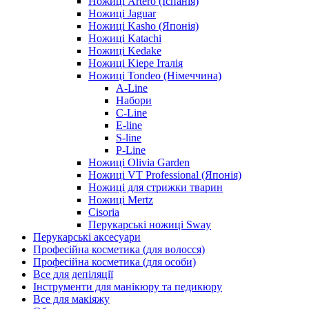
Ножиці Artero (Іспанія)
Ножиці Jaguar
Ножиці Kasho (Японія)
Ножиці Katachi
Ножиці Kedake
Ножиці Kiepe Італія
Ножиці Tondeo (Німеччина)
A-Line
Набори
C-Line
E-line
S-line
P-Line
Ножиці Olivia Garden
Ножиці VT Professional (Японія)
Ножиці для стрижки тварин
Ножиці Mertz
Cisoria
Перукарські ножиці Sway
Перукарські аксесуари
Професійна косметика (для волосся)
Професійна косметика (для особи)
Все для депіляції
Інструменти для манікюру та педикюру
Все для макіяжу