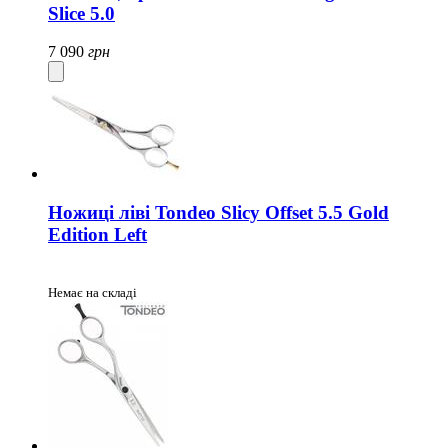
Slice 5.0
7 090
грн
Ножиці ліві Tondeo Slicy Offset 5.5 Gold
Edition Left
Немає на складі