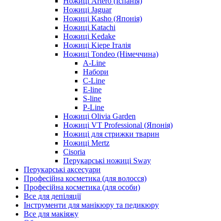
Ножиці Artero (Іспанія)
Ножиці Jaguar
Ножиці Kasho (Японія)
Ножиці Katachi
Ножиці Kedake
Ножиці Kiepe Італія
Ножиці Tondeo (Німеччина)
A-Line
Набори
C-Line
E-line
S-line
P-Line
Ножиці Olivia Garden
Ножиці VT Professional (Японія)
Ножиці для стрижки тварин
Ножиці Mertz
Cisoria
Перукарські ножиці Sway
Перукарські аксесуари
Професійна косметика (для волосся)
Професійна косметика (для особи)
Все для депіляції
Інструменти для манікюру та педикюру
Все для макіяжу