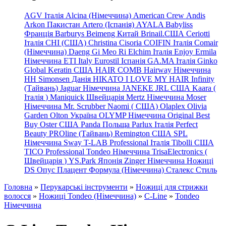
AGV Італія
Alcina (Німеччина)
American Crew
Andis
Arkon Пакистан
Artero (Іспанія)
AYALA
Babyliss
Франція
Barburys
Beimeng Китай
Brinail.США
Ceriotti
Італія
CHI (США)
Christina
Cisoria
COIFIN Італія
Comair
(Німеччина) Daeng
Gi
Meo
Ri
Elchim Італія
Enjoy
Ermila
Німеччина
ETI Italy
Eurostil Іспанія
GA.MA Італія
Ginko
Global Keratin США
HAIR COMB
Hairway Німеччина
HH Simonsen Данія
HIKATO
I LOVE MY HAIR
Infinity
(Тайвань)
Jaguar Німеччина
JANEKE
JRL
США
Kaara
(
Італія
)
Maniquick Швейцарія
Mertz Німеччина
Moser
Німеччина
Mr. Scrubber Naomi
(
США)
Olaplex
Olivia
Garden
Olton Україна
OLYMP Німеччина
Original Best
Buy
Oster США
Panda Польща
Parlux Італія
Perfect
Beauty
PROline (Тайвань)
Remington США
SPL
Німеччина
Sway
T-LAB Professional Італія
Tibolli США
TICO
Professional
Tondeo
Німеччина
TrisaElectronics (
Швейцарія
)
YS.Park Японія
Zinger Німеччина
Ножиці
DS
Опус
Плацент Формула (Німеччина)
Сталекс
Стиль
Головна
»
Перукарські інструменти
»
Ножиці для стрижки
волосся
»
Ножиці Tondeo (Німеччина)
»
C-Line
»
Tondeo
Німеччина