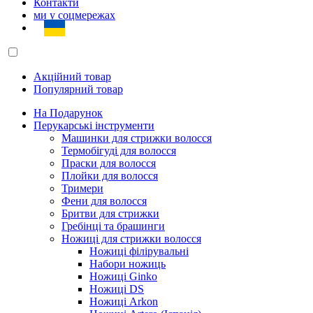
Контакти
ми у соцмережах
Акційний товар
Популярний товар
На Подарунок
Перукарські інструменти
Машинки для стрижки волосся
Термобігуді для волосся
Праски для волосся
Плойки для волосся
Тримери
Фени для волосся
Бритви для стрижки
Гребінці та брашинги
Ножиці для стрижки волосся
Ножиці філірувальні
Набори ножиць
Ножиці Ginko
Ножиці DS
Ножиці Arkon