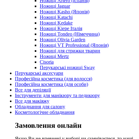
Ножиці Artero (Іспанія)
Ножиці Jaguar
Ножиці Kasho (Японія)
Ножиці Katachi
Ножиці Kedake
Ножиці Kiepe Італія
Ножиці Tondeo (Німеччина)
Ножиці Olivia Garden
Ножиці VT Professional (Японія)
Ножиці для стрижки тварин
Ножиці Mertz
Cisoria
Перукарські ножиці Sway
Перукарські аксесуари
Професійна косметика (для волосся)
Професійна косметика (для особи)
Все для депіляції
Інструменти для манікюру та педикюру
Все для макіяжу
Обладнання для салону
Косметологічне обладнання
Замовлення онлайн
Якщо Ви не впевнені у виборі чи сумніваєтеся, то наші