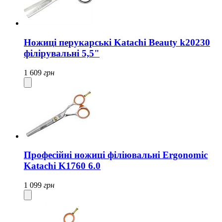
Ножиці перукарські Katachi Beauty k20230
філірувальні 5,5"
1 609
грн
Професійні ножиці філіювальні Ergonomic
Katachi K1760 6.0
1 099
грн