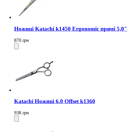
Ножиці Katachi k1450 Ergonomic прямі 5,0"
870
грн
Katachi Ножиці 6.0 Offset k1360
938
грн