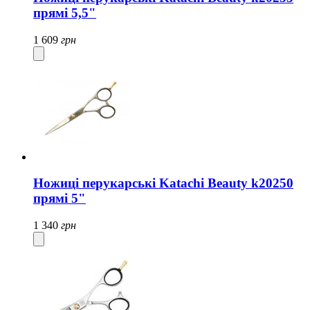
прямі 5,5"
1 609
грн
Ножиці перукарські Katachi Beauty k20250
прямі 5"
1 340
грн