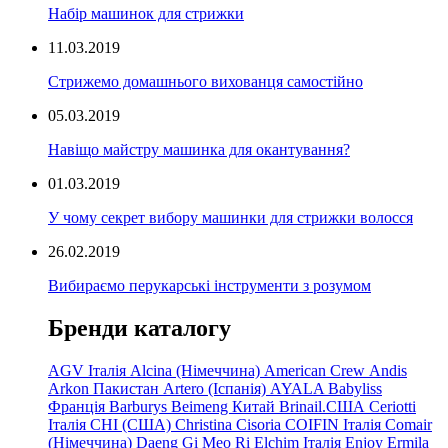
Набір машинок для стрижки
11.03.2019
Стрижемо домашнього вихованця самостійно
05.03.2019
Навіщо майстру машинка для окантування?
01.03.2019
У чому секрет вибору машинки для стрижки волосся
26.02.2019
Вибираємо перукарські інструменти з розумом
Бренди каталогу
AGV Італія
Alcina (Німеччина)
American Crew
Andis
Arkon Пакистан
Artero (Іспанія)
AYALA
Babyliss
Франція
Barburys
Beimeng Китай
Brinail.США
Ceriotti
Італія
CHI (США)
Christina
Cisoria
COIFIN Італія
Comair
(Німеччина) Daeng
Gi
Meo
Ri
Elchim Італія
Enjoy
Ermila