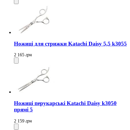
Ножиці для стрижки Katachi Daisy 5,5 k3055
2 165
грн
Ножиці перукарські Katachi Daisy k3050
прямі 5
2 159
грн