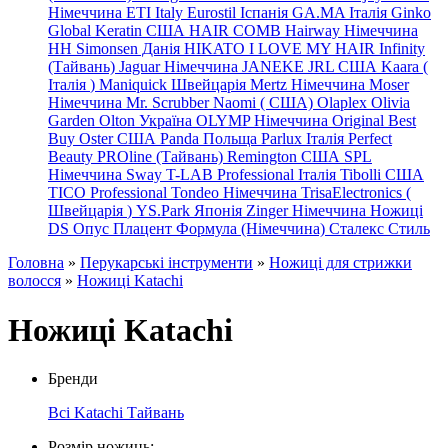
Німеччина
ETI Italy
Eurostil Іспанія
GA.MA Італія
Ginko
Global Keratin США
HAIR COMB
Hairway Німеччина
HH Simonsen Данія
HIKATO
I LOVE MY HAIR
Infinity
(Тайвань)
Jaguar Німеччина
JANEKE
JRL
США
Kaara
(
Італія
)
Maniquick Швейцарія
Mertz Німеччина
Moser
Німеччина
Mr. Scrubber Naomi
(
США)
Olaplex
Olivia
Garden
Olton Україна
OLYMP Німеччина
Original Best
Buy
Oster США
Panda Польща
Parlux Італія
Perfect
Beauty
PROline (Тайвань)
Remington США
SPL
Німеччина
Sway
T-LAB Professional Італія
Tibolli США
TICO
Professional
Tondeo
Німеччина
TrisaElectronics (
Швейцарія
)
YS.Park Японія
Zinger Німеччина
Ножиці
DS
Опус
Плацент Формула (Німеччина)
Сталекс
Стиль
Головна
»
Перукарські інструменти
»
Ножиці для стрижки
волосся
»
Ножиці Katachi
Ножиці Katachi
Бренди
Всі
Katachi Тайвань
Розмір ножиць: