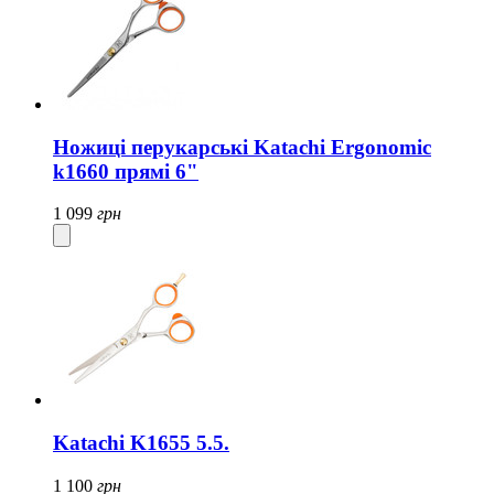
Ножиці перукарські Katachi Ergonomic
k1660 прямі 6"
1 099
грн
Katachi K1655 5.5.
1 100
грн