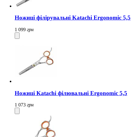
Ножиці філірувальні Katachi Ergonomic 5,5
1 099
грн
Ножиці Katachi філювальні Ergonomic 5,5
1 073
грн