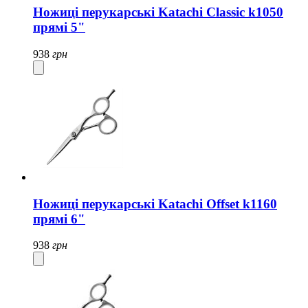
Ножиці перукарські Katachi Classic k1050
прямі 5"
938
грн
Ножиці перукарські Katachi Offset k1160
прямі 6"
938
грн