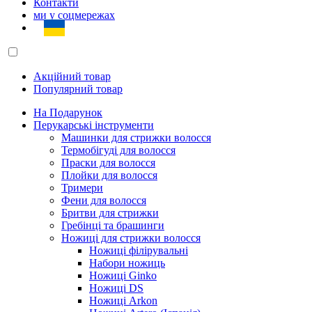
Контакти
ми у соцмережах
Акційний товар
Популярний товар
На Подарунок
Перукарські інструменти
Машинки для стрижки волосся
Термобігуді для волосся
Праски для волосся
Плойки для волосся
Тримери
Фени для волосся
Бритви для стрижки
Гребінці та брашинги
Ножиці для стрижки волосся
Ножиці філірувальні
Набори ножиць
Ножиці Ginko
Ножиці DS
Ножиці Arkon