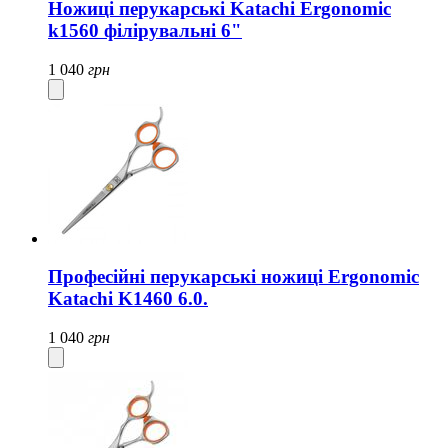
Ножиці перукарські Katachi Ergonomic
k1560 філірувальні 6"
1 040
грн
Професійні перукарські ножиці Ergonomic
Katachi K1460 6.0.
1 040
грн