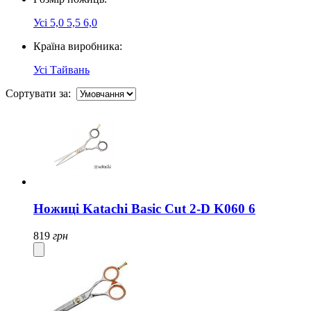
Усі
5,0
5,5
6,0
Країна виробника:
Усі
Тайвань
Сортувати за:
Ножиці Katachi Basic Cut 2-D K060 6
819
грн