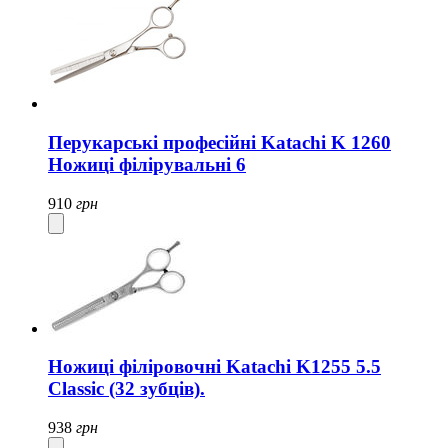
Перукарські професійні Katachi K 1260
Ножиці філірувальні 6
910
грн
Ножиці філіровочні Katachi K1255 5.5
Classic (32 зубців).
938
грн