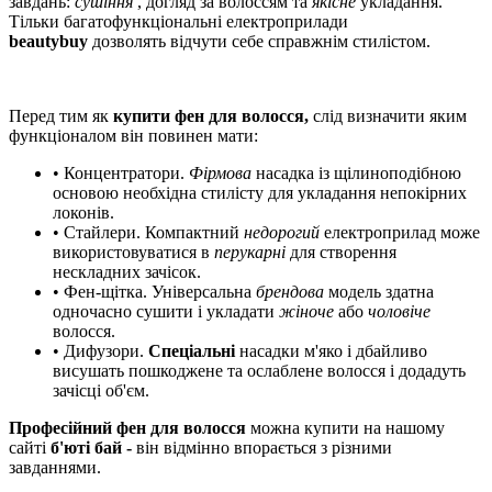
завдань:
сушіння
, догляд за волоссям та
якісне
укладання.
Тільки багатофункціональні електроприлади
beautybuy
дозволять відчути себе справжнім
стилістом.
Перед тим як
купити фен для волосся,
слід визначити яким
функціоналом він повинен мати:
• Концентратори.
Фірмова
насадка із щілиноподібною
основою необхідна стилісту для укладання непокірних
локонів.
• Стайлери. Компактний
недорогий
електроприлад може
використовуватися в
перукарні
для створення
нескладних зачісок.
• Фен-щітка. Універсальна
брендова
модель здатна
одночасно сушити і укладати
жіноче
або
чоловіче
волосся.
• Дифузори.
Спеціальні
насадки м'яко і дбайливо
висушать пошкоджене та ослаблене волосся і додадуть
зачісці об'єм.
Професійний фен для волосся
можна купити на нашому
сайті
б'юті бай -
він відмінно впорається з різними
завданнями.