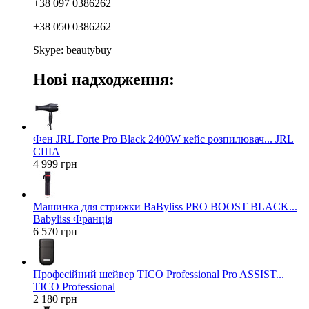
+38 097 0386262
+38 050 0386262
Skype: beautybuy
Нові надходження:
Фен JRL Forte Pro Black 2400W кейс розпилювач... JRL
США
4 999 грн
Машинка для стрижки BaByliss PRO BOOST BLACK...
Babyliss Франція
6 570 грн
Професійний шейвер TICO Professional Pro ASSIST...
TICO Professional
2 180 грн