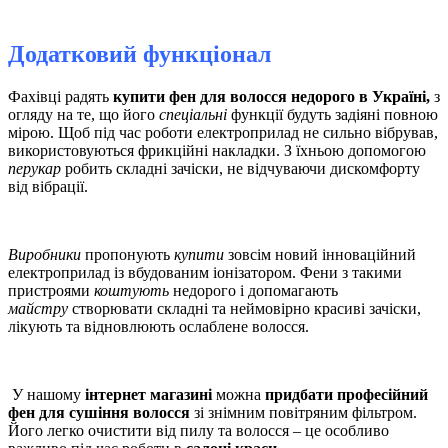
Додатковий функціонал
Фахівці радять
купити фен для волосся недорого в Україні,
з
огляду на те, що
його
спеціальні
функції будуть задіяні повною
мірою. Щоб під час роботи електроприлад не сильно вібрував,
використовуються фрикційні накладки. З їхньою допомогою
перукар
робить складні зачіски, не відчуваючи дискомфорту
від вібрації.
Виробники
пропонують
купити
зовсім новий інноваційний
електроприлад із вбудованим іонізатором. Фени з такими
пристроями
коштують
недорого і допомагають
майстру
створювати складні та неймовірно красиві зачіски,
лікують та відновлюють ослаблене волосся.
У нашому
інтернет магазині
можна
придбати професійний
фен для сушіння волосся
зі знімним повітряним фільтром.
Його легко очистити від пилу та волосся – це особливо