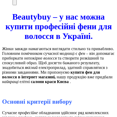
Beautybuy – у нас можна
купити професійні фени для
волосся в Україні.
Жінки завжди намагаються виглядати стильно та привабливо.
Головним помічником сучасної модниці є
фен
– він допомагає
приборкати непокірне
волосся
та створити розкішний та
спокусливий образ. Щоб досягти бажаного результату,
знадобиться
якісний
електроприлад, здатний справлятися з
різними завданнями. Ми пропонуємо
купити фен для
волосся в інтернет магазині,
нашу продукцію вже придбали
найкращі
елітні
салони краси Києва
.
Основні критерії вибору
Сучасне
професійне
обладнання здійснює ряд комплексних