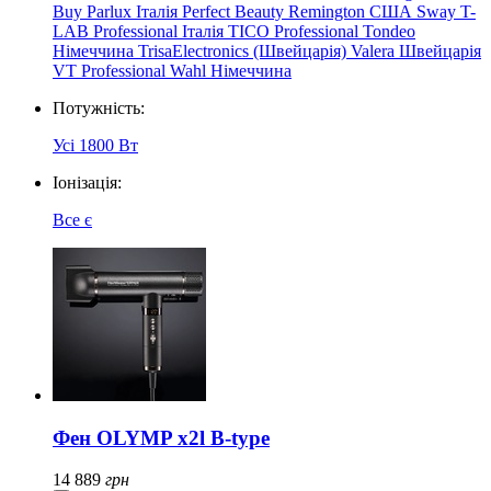
Buy
Parlux Італія
Perfect Beauty
Remington США
Sway
T-
LAB Professional Італія
TICO Professional
Tondeo
Німеччина
TrisaElectronics (Швейцарія)
Valera Швейцарія
VT Professional
Wahl Німеччина
Потужність:
Усі
1800 Вт
Іонізація:
Все
є
Фен OLYMP x2l B-type
14 889
грн