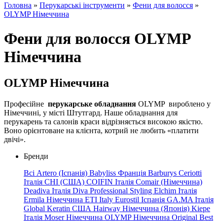
Головна
»
Перукарські інструменти
»
Фени для волосся
»
OLYMP Німеччина
Фени для волосся OLYMP
Німеччина
OLYMP Німеччина
Професійне
перукарське обладнання
OLYMP
вироблено у
Німеччині, у місті Штутгард. Наше обладнання для
перукарень та салонів краси відрізняється високою якістю.
Воно орієнтоване на клієнта, котрий не любить «платити
двічі».
Бренди
Всі
Artero (Іспанія)
Babyliss Франція
Barburys
Ceriotti
Італія
CHI (США)
COIFIN Італія
Comair (Німеччина)
Deadiva Італія
Diva Professional Styling
Elchim Італія
Ermila Німеччина
ETI Italy
Eurostil Іспанія
GA.MA
Італія
Global
Keratin
США
Hairway
Німеччина
(Японія)
Kiepe
Італія
Moser Німеччина
OLYMP Німеччина
Original Best