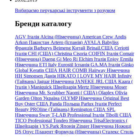
Вибираємо перукарські інструменти з розумом
Бренди каталогу
AGV Італія
Alcina (Німеччина)
American Crew
Andis
Arkon Пакистан
Artero (Іспанія)
AYALA
Babyliss
Франція
Barburys
Beimeng Китай
Brinail.США
Ceriotti
Італія
CHI (США)
Christina
Cisoria
COIFIN Італія
Comair
(Німеччина) Daeng
Gi
Meo
Ri
Elchim Італія
Enjoy
Ermila
Німеччина
ETI Italy
Eurostil Іспанія
GA.MA Італія
Ginko
Global Keratin США
HAIR COMB
Hairway Німеччина
HH Simonsen Данія
HIKATO
I LOVE MY HAIR
Infinity
(Тайвань)
Jaguar Німеччина
JANEKE
JRL
США
Kaara
(
Італія
)
Maniquick Швейцарія
Mertz Німеччина
Moser
Німеччина
Mr. Scrubber Naomi
(
США)
Olaplex
Olivia
Garden
Olton Україна
OLYMP Німеччина
Original Best
Buy
Oster США
Panda Польща
Parlux Італія
Perfect
Beauty
PROline (Тайвань)
Remington США
SPL
Німеччина
Sway
T-LAB Professional Італія
Tibolli США
TICO
Professional
Tondeo
Німеччина
TrisaElectronics (
Швейцарія
)
YS.Park Японія
Zinger Німеччина
Ножиці
DS
Опус
Плацент Формула (Німеччина)
Сталекс
Стиль