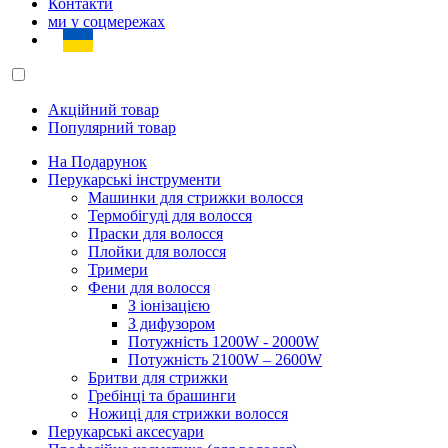
Контакти
ми у соцмережах
Акційний товар
Популярний товар
На Подарунок
Перукарські інструменти
Машинки для стрижки волосся
Термобігуді для волосся
Праски для волосся
Плойки для волосся
Тримери
Фени для волосся
З іонізацією
З дифузором
Потужність 1200W - 2000W
Потужність 2100W – 2600W
Бритви для стрижки
Гребінці та брашинги
Ножиці для стрижки волосся
Перукарські аксесуари