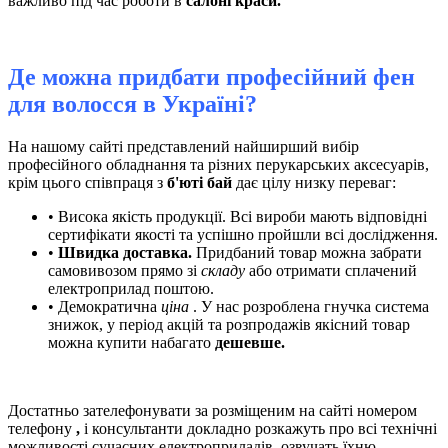
важливо під час роботи в
салоні краси.
Де можна придбати професійний фен
для волосся в Україні?
На нашому сайті представлений найширший вибір
професійного обладнання та різних перукарських аксесуарів,
крім цього співпраця з
б'юті бай
дає цілу низку переваг:
• Висока якість продукції. Всі вироби мають відповідні
сертифікати якості та успішно пройшли всі дослідження.
•
Швидка доставка.
Придбаний товар можна забрати
самовивозом прямо зі
складу
або отримати сплачений
електроприлад поштою.
• Демократична
ціна
. У нас розроблена гнучка система
знижок, у період акцій та розпродажів якісний товар
можна купити набагато
дешевше.
Достатньо зателефонувати за розміщеним на сайті номером
телефону
,
і консультанти
докладно розкажуть про всі технічні
можливості сучасних електроприладів, озвучать їхню