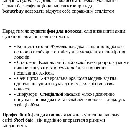
завдань:
сушіння
, догляд за волоссям та
якісне
укладання.
Тільки багатофункціональні електроприлади
beautybuy
дозволять відчути себе справжнім
стилістом.
Перед тим як
купити фен для волосся,
слід визначити яким
функціоналом він повинен мати:
• Концентратори.
Фірмова
насадка із щілиноподібною
основою необхідна стилісту для укладання непокірних
локонів.
• Стайлери. Компактний
недорогий
електроприлад може
використовуватися в
перукарні
для створення
нескладних зачісок.
• Фен-щітка. Універсальна
брендова
модель здатна
одночасно сушити і укладати
жіноче
або
чоловіче
волосся.
• Дифузори.
Спеціальні
насадки м'яко і дбайливо
висушать пошкоджене та ослаблене волосся і додадуть
зачісці об'єм.
Професійний фен для волосся
можна купити на нашому
сайті
б'юті бай -
він відмінно впорається з різними
завданнями.