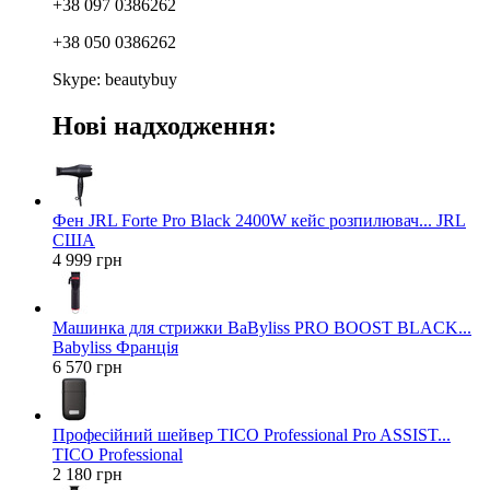
+38 097 0386262
+38 050 0386262
Skype: beautybuy
Нові надходження:
Фен JRL Forte Pro Black 2400W кейс розпилювач... JRL
США
4 999 грн
Машинка для стрижки BaByliss PRO BOOST BLACK...
Babyliss Франція
6 570 грн
Професійний шейвер TICO Professional Pro ASSIST...
TICO Professional
2 180 грн