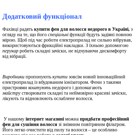
Додатковий функціонал
Фахівці радять
купити фен для волосся недорого в Україні,
з
огляду на те, що
його
спеціальні
функції будуть задіяні повною
мірою. Щоб під час роботи електроприлад не сильно вібрував,
використовуються фрикційні накладки. З їхньою допомогою
перукар
робить складні зачіски, не відчуваючи дискомфорту
від вібрації.
Виробники
пропонують
купити
зовсім новий інноваційний
електроприлад із вбудованим іонізатором. Фени з такими
пристроями
коштують
недорого і допомагають
майстру
створювати складні та неймовірно красиві зачіски,
лікують та відновлюють ослаблене волосся.
У нашому
інтернет магазині
можна
придбати професійний
фен для сушіння волосся
зі знімним повітряним фільтром.
Його легко очистити від пилу та волосся – це особливо