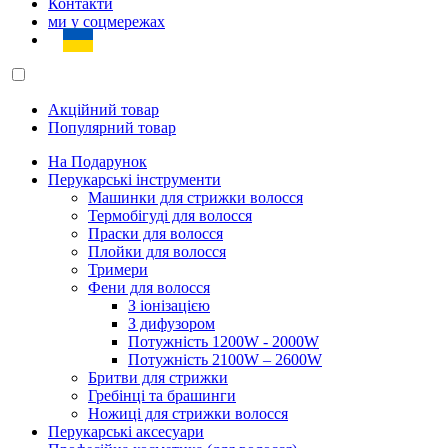
Контакти
ми у соцмережах
Акційний товар
Популярний товар
На Подарунок
Перукарські інструменти
Машинки для стрижки волосся
Термобігуді для волосся
Праски для волосся
Плойки для волосся
Тримери
Фени для волосся
З іонізацією
З дифузором
Потужність 1200W - 2000W
Потужність 2100W – 2600W
Бритви для стрижки
Гребінці та брашинги
Ножиці для стрижки волосся
Перукарські аксесуари