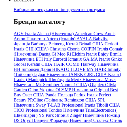
Вибираємо перукарські інструменти з розумом
Бренди каталогу
AGV Італія
Alcina (Німеччина)
American Crew
Andis
Arkon Пакистан
Artero (Іспанія)
AYALA
Babyliss
Франція
Barburys
Beimeng Китай
Brinail.США
Ceriotti
Італія
CHI (США)
Christina
Cisoria
COIFIN Італія
Comair
(Німеччина) Daeng
Gi
Meo
Ri
Elchim Італія
Enjoy
Ermila
Німеччина
ETI Italy
Eurostil Іспанія
GA.MA Італія
Ginko
Global Keratin США
HAIR COMB
Hairway Німеччина
HH Simonsen Данія
HIKATO
I LOVE MY HAIR
Infinity
(Тайвань)
Jaguar Німеччина
JANEKE
JRL
США
Kaara
(
Італія
)
Maniquick Швейцарія
Mertz Німеччина
Moser
Німеччина
Mr. Scrubber Naomi
(
США)
Olaplex
Olivia
Garden
Olton Україна
OLYMP Німеччина
Original Best
Buy
Oster США
Panda Польща
Parlux Італія
Perfect
Beauty
PROline (Тайвань)
Remington США
SPL
Німеччина
Sway
T-LAB Professional Італія
Tibolli США
TICO
Professional
Tondeo
Німеччина
TrisaElectronics (
Швейцарія
)
YS.Park Японія
Zinger Німеччина
Ножиці
DS
Опус
Плацент Формула (Німеччина)
Сталекс
Стиль