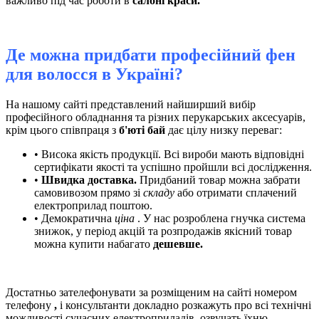
важливо під час роботи в
салоні краси.
Де можна придбати професійний фен
для волосся в Україні?
На нашому сайті представлений найширший вибір
професійного обладнання та різних перукарських аксесуарів,
крім цього співпраця з
б'юті бай
дає цілу низку переваг:
• Висока якість продукції. Всі вироби мають відповідні
сертифікати якості та успішно пройшли всі дослідження.
•
Швидка доставка.
Придбаний товар можна забрати
самовивозом прямо зі
складу
або отримати сплачений
електроприлад поштою.
• Демократична
ціна
. У нас розроблена гнучка система
знижок, у період акцій та розпродажів якісний товар
можна купити набагато
дешевше.
Достатньо зателефонувати за розміщеним на сайті номером
телефону
,
і консультанти
докладно розкажуть про всі технічні
можливості сучасних електроприладів, озвучать їхню