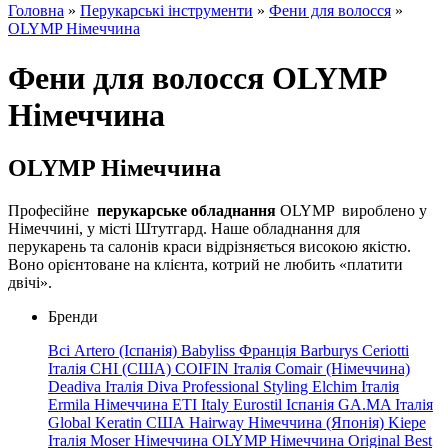
Головна
»
Перукарські інструменти
»
Фени для волосся
»
OLYMP Німеччина
Фени для волосся OLYMP
Німеччина
OLYMP Німеччина
Професійне
перукарське обладнання
OLYMP
вироблено у
Німеччині, у місті Штутгард. Наше обладнання для
перукарень та салонів краси відрізняється високою якістю.
Воно орієнтоване на клієнта, котрий не любить «платити
двічі».
Бренди
Всі
Artero (Іспанія)
Babyliss Франція
Barburys
Ceriotti
Італія
CHI (США)
COIFIN Італія
Comair (Німеччина)
Deadiva Італія
Diva Professional Styling
Elchim Італія
Ermila Німеччина
ETI Italy
Eurostil Іспанія
GA.MA
Італія
Global
Keratin
США
Hairway
Німеччина
(Японія)
Kiepe
Італія
Moser Німеччина
OLYMP Німеччина
Original Best