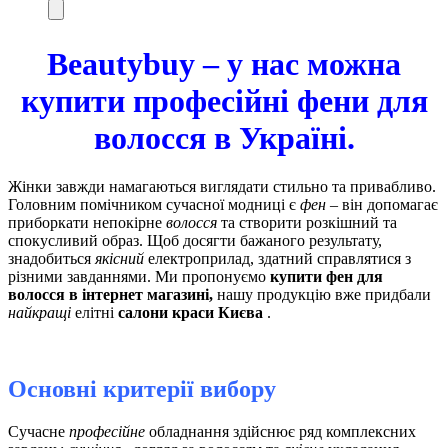
Beautybuy – у нас можна
купити професійні фени для
волосся в Україні.
Жінки завжди намагаються виглядати стильно та привабливо.
Головним помічником сучасної модниці є
фен
– він допомагає
приборкати непокірне
волосся
та створити розкішний та
спокусливий образ. Щоб досягти бажаного результату,
знадобиться
якісний
електроприлад, здатний справлятися з
різними завданнями. Ми пропонуємо
купити фен для
волосся в інтернет магазині,
нашу продукцію вже придбали
найкращі
елітні
салони краси Києва
.
Основні критерії вибору
Сучасне
професійне
обладнання здійснює ряд комплексних