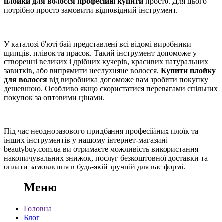
плойки для волосся професійні купити
просто. Для цього
потрібно просто замовити відповідний інструмент.
У каталозі б'юті бай представлені всі відомі виробники
щипців, плівок та прасок. Такий інструмент допоможе у
створенні великих і дрібних кучерів, красивих натуральних
завитків, або випрямити неслухняне волосся.
Купити плойку
для волосся
від виробника допоможе вам зробити покупку
дешевшою. Особливо якщо скористатися перевагами спільних
покупок за оптовими цінами.
Під час неодноразового придбання професійних плоїк та
інших інструментів у нашому інтернет-магазині
beautybuy.com.ua ви отримаєте можливість використання
накопичувальних знижок, послуг безкоштовної доставки та
оплати замовлення в будь-якій зручній для вас формі.
Меню
Головна
Блог