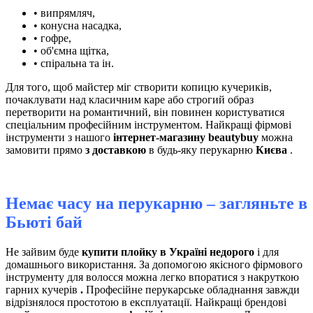
• випрямляч,
• конусна насадка,
• гофре,
• об'ємна щітка,
• спіральна та ін.
Для того, щоб майстер міг створити копицю кучериків,
почаклувати над класичним каре або строгий образ
перетворити на романтичний, він повинен користуватися
спеціальним професійним інструментом. Найкращі фірмові
інструменти з нашого
інтернет-магазину beautybuy
можна
замовити прямо
з доставкою
в будь-яку перукарню
Києва
.
Немає часу на перукарню – загляньте в
Бьюті бай
Не зайвим буде
купити плойку в Україні недорого
і для
домашнього використання. За допомогою якісного фірмового
інструменту для волосся можна легко впоратися з накруткою
гарних кучерів
.
Професійне перукарське обладнання завжди
відрізнялося простотою в експлуатації. Найкращі брендові