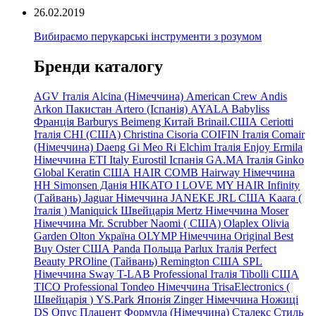
26.02.2019
Вибираємо перукарські інструменти з розумом
Бренди каталогу
AGV Італія
Alcina (Німеччина)
American Crew
Andis
Arkon Пакистан
Artero (Іспанія)
AYALA
Babyliss
Франція
Barburys
Beimeng Китай
Brinail.США
Ceriotti
Італія
CHI (США)
Christina
Cisoria
COIFIN Італія
Comair
(Німеччина) Daeng
Gi
Meo
Ri
Elchim Італія
Enjoy
Ermila
Німеччина
ETI Italy
Eurostil Іспанія
GA.MA Італія
Ginko
Global Keratin США
HAIR COMB
Hairway Німеччина
HH Simonsen Данія
HIKATO
I LOVE MY HAIR
Infinity
(Тайвань)
Jaguar Німеччина
JANEKE
JRL
США
Kaara
(
Італія
)
Maniquick Швейцарія
Mertz Німеччина
Moser
Німеччина
Mr. Scrubber Naomi
(
США)
Olaplex
Olivia
Garden
Olton Україна
OLYMP Німеччина
Original Best
Buy
Oster США
Panda Польща
Parlux Італія
Perfect
Beauty
PROline (Тайвань)
Remington США
SPL
Німеччина
Sway
T-LAB Professional Італія
Tibolli США
TICO
Professional
Tondeo
Німеччина
TrisaElectronics (
Швейцарія
)
YS.Park Японія
Zinger Німеччина
Ножиці
DS
Опус
Плацент Формула (Німеччина)
Сталекс
Стиль