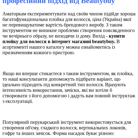
професійний підхід від
Вeautybuy
Аматоркам експериментувати над своїм чином підійде хороша
багатофункціональна плойка для волосся, ціна (Україна) якої
не перевищуватиме вартість брендового виробу. З таким
інструментом не виникне проблеми створення повсякденного
чи вечірнього образу, не виходячи із дому. Вихід -
купити
плойку для волосся в інтернет магазині beautybuy.
В
асортименті нашого каталогу можна ознайомитись із
призначенням кожного пристрою.
Якщо ви вперше стикаєтеся з таким інструментом, як плойка,
то наші консультанти допоможуть підібрати варіант, що
ідеально підходить під конкретний тип волосся. Врахують
інтенсивність використання, зачіски, які ви хотіли б
створювати з його допомогою і дадуть вам повний інструктаж
з експлуатації.
Популярний перукарський інструмент використовується для
створення об'єму, гладкого волосся, вертикальних локонів,
гофре та інших зачісок. Форма насадок буває різною: