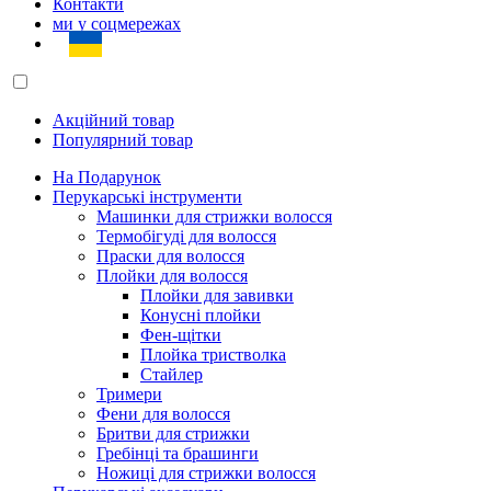
Контакти
ми у соцмережах
Акційний товар
Популярний товар
На Подарунок
Перукарські інструменти
Машинки для стрижки волосся
Термобігуді для волосся
Праски для волосся
Плойки для волосся
Плойки для завивки
Конусні плойки
Фен-щітки
Плойка тристволка
Стайлер
Тримери
Фени для волосся
Бритви для стрижки
Гребінці та брашинги
Ножиці для стрижки волосся