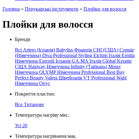
Головна
»
Перукарські інструменти
»
Плойки для волосся
Плойки для волосся
Бренди
Всі
Artero (Іспанія)
Babyliss Франція
CHI (США)
Comair
(Німеччина)
Diva Professional Styling
Elchim Італія
Ermila
Німеччина
Eurostil Іспанія
GA.MA Італія
Global Keratin
США
Hairway
Німеччина
Infinity (Тайвань)
Moser
Німеччина
OLYMP
Німеччина
Professional
Best
Buy
Perfect Beauty
Valera Швейцарія
VT Professional
Wahl
Німеччина
Опус
Покриття пластин:
Все
Титанове
Температура нагріву мін.:
Усі
20
Температура нагрівання мак.