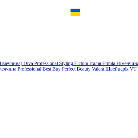
Німеччина)
Diva Professional Styling
Elchim Італія
Ermila Німеччи
меччина
Professional
Best
Buy
Perfect Beauty
Valera Швейцарія
VT 