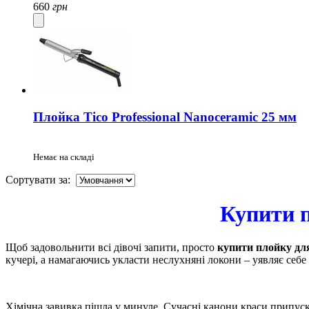
660
грн
Плойка Tico Professional Nanoceramic 25 мм
Немає на складі
Сортувати за:
Купити п
Щоб задовольнити всі дівочі запити, просто
купити плойку для
кучері, а намагаючись укласти неслухняні локони – уявляє себе
Хімічна завивка пішла у минуле. Сучасні канони краси припуск