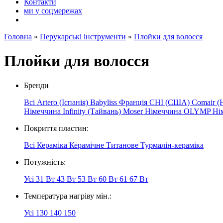
Контакти
ми у соцмережах
Головна
»
Перукарські інструменти
»
Плойки для волосся
Плойки для волосся
Бренди
Всі
Artero (Іспанія)
Babyliss Франція
CHI (США)
Comair (
Німеччина
Infinity (Тайвань)
Moser Німеччина
OLYMP
Ні
Покриття пластин:
Всі
Кераміка
Керамічне
Титанове
Турмалін-кераміка
Потужність:
Усі
31 Вт
43 Вт
53 Вт
60 Вт
61
67 Вт
Температура нагріву мін.:
Усі
130
140
150