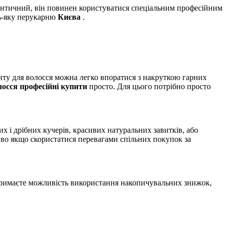
мантичний, він повинен користуватися спеціальним професійним
ь-яку перукарню
Києва
.
нту для волосся можна легко впоратися з накруткою гарних
лосся професійні купити
просто. Для цього потрібно просто
их і дрібних кучерів, красивих натуральних завитків, або
о якщо скористатися перевагами спільних покупок за
отримаєте можливість використання накопичувальних знижок,