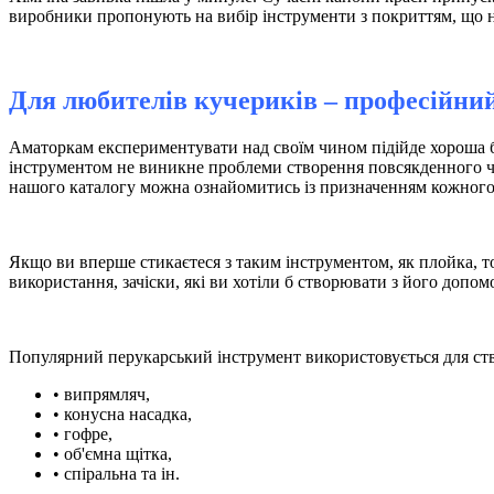
виробники пропонують на вибір інструменти з покриттям, що н
Для любителів кучериків – професійний
Аматоркам експериментувати над своїм чином підійде хороша ба
інструментом не виникне проблеми створення повсякденного чи 
нашого каталогу можна ознайомитись із призначенням кожног
Якщо ви вперше стикаєтеся з таким інструментом, як плойка, т
використання, зачіски, які ви хотіли б створювати з його допом
Популярний перукарський інструмент використовується для ство
• випрямляч,
• конусна насадка,
• гофре,
• об'ємна щітка,
• спіральна та ін.