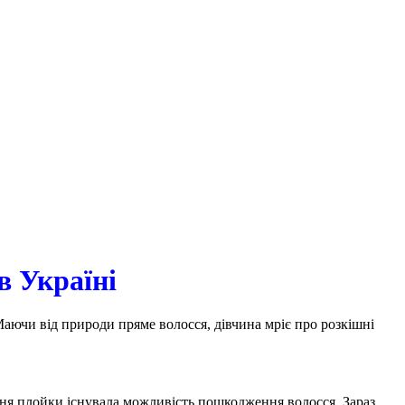
в Україні
аючи від природи пряме волосся, дівчина мріє про розкішні
ання плойки існувала можливість пошкодження волосся. Зараз