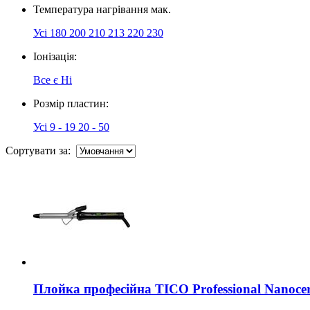
Температура нагрівання мак.
Усі
180
200
210
213
220
230
Іонізація:
Все
є
Ні
Розмір пластин:
Усі
9 - 19
20 - 50
Сортувати за:
Плойка професійна TICO Professional Nanoce