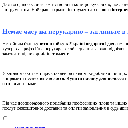
Для того, щоб майстер міг створити копицю кучериків, почакл
інструментом. Найкращі фірмові інструменти з нашого
інтерне
Немає часу на перукарню – загляньте в
Не зайвим буде
купити плойку в Україні недорого
і для домаш
кучерів
.
Професійне перукарське обладнання завжди відрізняло
замовити відповідний інструмент.
У каталозі б'юті бай представлені всі відомі виробники щипців
випрямити неслухняне волосся.
Купити плойку для волосся
в
оптовими цінами.
Під час неодноразового придбання професійних плоїк та інших
послуг безкоштовної доставки та оплати замовлення в будь-якій