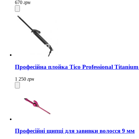
670
грн
Професійна плойка Tico Professional Titanium
1 250
грн
Професійні щипці для завивки волосся 9 мм