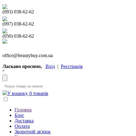
(093) 038-62-62
(097) 038-62-62
(050) 038-62-62
office@beautybuy.com.ua
Ласкаво просимо,
Вхід
|
Реєстрація
"
У кошику, 0 товарів
Головна
Блог
Доставка
Оплата
Зворотній зв'язок