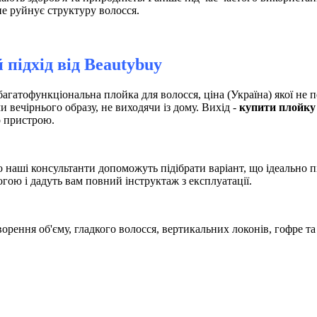
е руйнує структуру волосся.
 підхід від
Вeautybuy
гатофункціональна плойка для волосся, ціна (Україна) якої не 
вечірнього образу, не виходячи із дому. Вихід -
купити плойку 
о пристрою.
о наші консультанти допоможуть підібрати варіант, що ідеально 
огою і дадуть вам повний інструктаж з експлуатації.
рення об'єму, гладкого волосся, вертикальних локонів, гофре та 