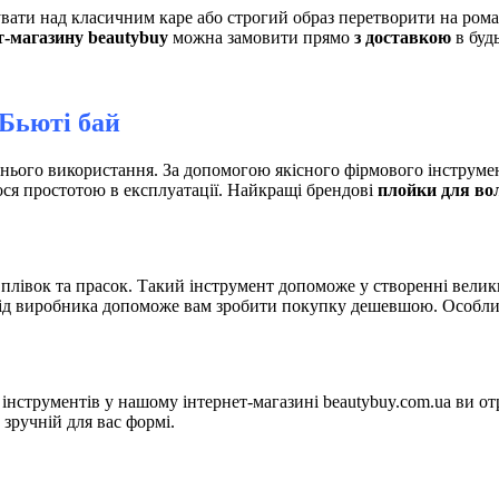
увати над класичним каре або строгий образ перетворити на ро
т-магазину beautybuy
можна замовити прямо
з доставкою
в буд
 Бьюті бай
нього використання. За допомогою якісного фірмового інструме
ся простотою в експлуатації. Найкращі брендові
плойки для во
, плівок та прасок. Такий інструмент допоможе у створенні велик
ід виробника допоможе вам зробити покупку дешевшою. Особлив
 інструментів у нашому інтернет-магазині beautybuy.com.ua ви 
 зручній для вас формі.