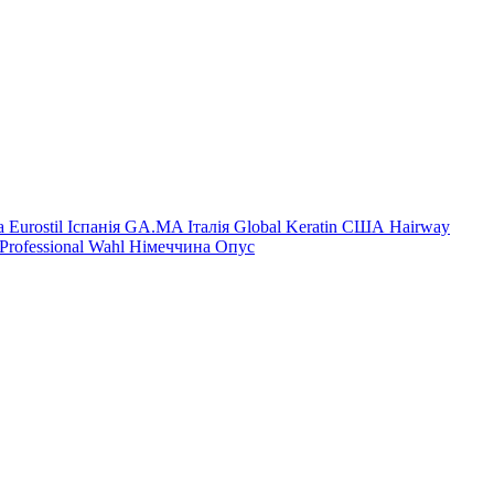
на
Eurostil Іспанія
GA.MA Італія
Global Keratin США
Hairway
Professional
Wahl Німеччина
Опус