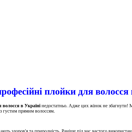
рофесійні плойки для волосся 
 волосся в Україні
недостатньо. Адже цих жінок не збагнути! М
 з густим прямим волоссям.
ають здоров'я та природність. Раніше під час частого використ