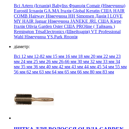
Всі
Artero (Іспанія)
Babyliss Франція
Comair (Німеччина)
Eurostil Іспанія
GA.MA Італія
Global Keratin США
HAIR
COMB
Hairway Німеччина
HH Simonsen Данія
I LOVE
MY HAIR
Jaguar Німеччина
JANEKE
JRL США
Kiepe
Італія
Olivia Garden
Oster
США
PROline
(
Тайвань
)
Remington
TrisaElectronics (Швейцарія)
VT Professional
Wahl Німеччина
YS.Park Японія
діаметр:
Всі
12 мм
12-82 мм
15
мм 16
мм
18 мм 20
мм
22 мм
23
мм
24 мм
25
мм 26 мм
26-66
мм
30
мм
32 мм
33
мм
34
мм
35 мм 36 мм 40
мм
42 мм
43
мм
44
мм
45
54 мм
55
мм
56 мм
62 мм
63 мм
64 мм
65 мм
66 мм
80 мм
83 мм