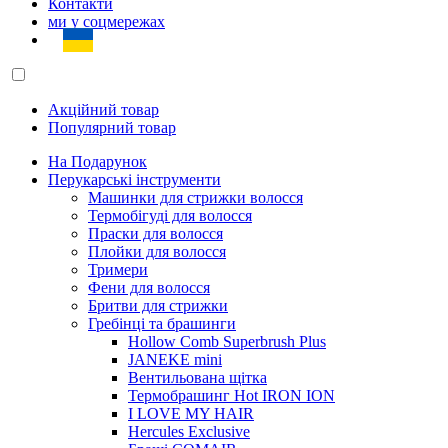
Контакти
ми у соцмережах
Акційний товар
Популярний товар
На Подарунок
Перукарські інструменти
Машинки для стрижки волосся
Термобігуді для волосся
Праски для волосся
Плойки для волосся
Тримери
Фени для волосся
Бритви для стрижки
Гребінці та брашинги
Hollow Comb Superbrush Plus
JANEKE mini
Вентильована щітка
Термобрашинг Hot IRON ION
I LOVE MY HAIR
Hercules Exclusive