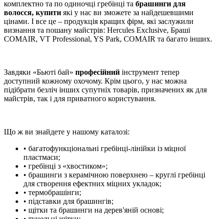
комплектно та по одиночці гребінці та
брашинги для
волосся, купити
які у нас ви зможете за найдешевшими
цінами. І все це – продукція кращих фірм, які заслужили
визнання та пошану майстрів: Hercules Exclusive, Браші
COMAIR, VT Professional, YS Park, COMAIR та багато інших.
Завдяки «Бьюті бай»
професійний
інструмент тепер
доступний кожному охочому. Крім цього, у нас можна
підібрати безліч інших супутніх товарів, призначених як для
майстрів, так і для приватного користування.
Що ж ви знайдете у нашому каталозі:
• багатофункціональні гребінці-лінійки із міцної
пластмаси;
• гребінці з «хвостиком»;
• брашинги з керамічною поверхнею – круглі гребінці
для створення ефектних міцних укладок;
• термобрашінги;
• підставки для брашингів;
• щітки та брашинги на дерев'яній основі;
• тунельні щітки;