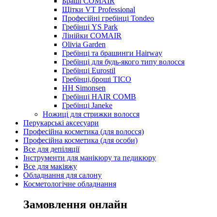
Браші COMAIR
Щітки VT Professional
Професійні гребінці Tondeo
Гребінці YS Park
Лінійки COMAIR
Olivia Garden
Гребінці та брашинги Hairway
Гребінці для будь-якого типу волосся
Гребінці Eurostil
Гребінці,броші TICO
HH Simonsen
Гребінці HAIR COMB
Гребінці Janeke
Ножиці для стрижки волосся
Перукарські аксесуари
Професійна косметика (для волосся)
Професійна косметика (для особи)
Все для депіляції
Інструменти для манікюру та педикюру
Все для макіяжу
Обладнання для салону
Косметологічне обладнання
Замовлення онлайн