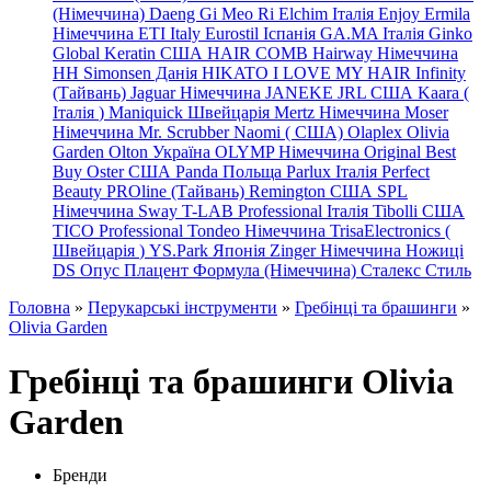
(Німеччина) Daeng
Gi
Meo
Ri
Elchim Італія
Enjoy
Ermila
Німеччина
ETI Italy
Eurostil Іспанія
GA.MA Італія
Ginko
Global Keratin США
HAIR COMB
Hairway Німеччина
HH Simonsen Данія
HIKATO
I LOVE MY HAIR
Infinity
(Тайвань)
Jaguar Німеччина
JANEKE
JRL
США
Kaara
(
Італія
)
Maniquick Швейцарія
Mertz Німеччина
Moser
Німеччина
Mr. Scrubber Naomi
(
США)
Olaplex
Olivia
Garden
Olton Україна
OLYMP Німеччина
Original Best
Buy
Oster США
Panda Польща
Parlux Італія
Perfect
Beauty
PROline (Тайвань)
Remington США
SPL
Німеччина
Sway
T-LAB Professional Італія
Tibolli США
TICO
Professional
Tondeo
Німеччина
TrisaElectronics (
Швейцарія
)
YS.Park Японія
Zinger Німеччина
Ножиці
DS
Опус
Плацент Формула (Німеччина)
Сталекс
Стиль
Головна
»
Перукарські інструменти
»
Гребінці та брашинги
»
Olivia Garden
Гребінці та брашинги Olivia
Garden
Бренди