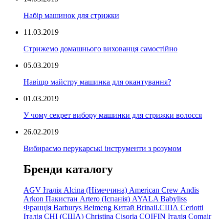
Набір машинок для стрижки
11.03.2019
Стрижемо домашнього вихованця самостійно
05.03.2019
Навіщо майстру машинка для окантування?
01.03.2019
У чому секрет вибору машинки для стрижки волосся
26.02.2019
Вибираємо перукарські інструменти з розумом
Бренди каталогу
AGV Італія
Alcina (Німеччина)
American Crew
Andis
Arkon Пакистан
Artero (Іспанія)
AYALA
Babyliss
Франція
Barburys
Beimeng Китай
Brinail.США
Ceriotti
Італія
CHI (США)
Christina
Cisoria
COIFIN Італія
Comair