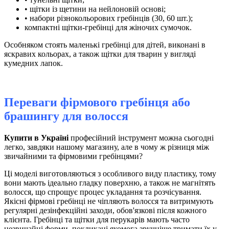
• щітки із щетини на нейлоновій основі;
• набори різнокольорових гребінців (30, 60 шт.);
компактні щітки-гребінці для жіночих сумочок.
Особняком стоять маленькі гребінці для дітей, виконані в
яскравих кольорах, а також щітки для тварин у вигляді
кумедних лапок.
Переваги фірмового гребінця або
брашингу для волосся
Купити в Україні
професійний інструмент можна сьогодні
легко, завдяки нашому магазину, але в чому ж різниця між
звичайними та фірмовими гребінцями?
Ці моделі виготовляються з особливого виду пластику, тому
вони мають ідеально гладку поверхню, а також не магнітять
волосся, що спрощує процес укладання та розчісування.
Якісні фірмові гребінці не чіпляють волосся та витримують
регулярні дезінфекційні заходи, обов'язкові після кожного
клієнта. Гребінці та щітки для перукарів мають часто
незвичайні форми, покликані якомога зручніше тримати їх у