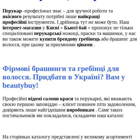
Перукар
-професіонал знає – для зручної роботи та
якісного
результату потрібні лише
найкращі
професійні
інструменти. І дрібниць тут не може бути. Наш
інтернет-магазин
у
Києві
«
Бьюті бай
» пропонує не тільки
спеціалізовані
перукарські
ножиці, праски та машинки, у нас
ви також можете
купити брендову
гребінець
або брашинг для
волосся, при цьому за приємними
цінами
.
Фірмові брашинги та гребінці для
волосся. Придбати в Україні? Вам у
beautybuy!
Професійні
відомі салони краси
та перукарні, які вважають
своєю першою заповіддю – клієнт повинен піти задоволеним,
довіряють лише найгіднішим
виробникам
. Саме таких
постачальників ми покладалися, складаючи наш каталог.
На сторінках каталогу представлені у великому асортименті