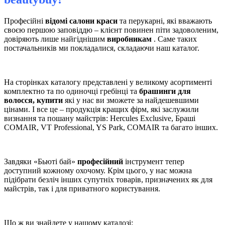
Професійні
відомі салони краси
та перукарні, які вважають
своєю першою заповіддю – клієнт повинен піти задоволеним,
довіряють лише найгіднішим
виробникам
. Саме таких
постачальників ми покладалися, складаючи наш каталог.
На сторінках каталогу представлені у великому асортименті
комплектно та по одиночці гребінці та
брашинги для
волосся, купити
які у нас ви зможете за найдешевшими
цінами. І все це – продукція кращих фірм, які заслужили
визнання та пошану майстрів: Hercules Exclusive, Браші
COMAIR, VT Professional, YS Park, COMAIR та багато інших.
Завдяки «Бьюті бай»
професійний
інструмент тепер
доступний кожному охочому. Крім цього, у нас можна
підібрати безліч інших супутніх товарів, призначених як для
майстрів, так і для приватного користування.
Що ж ви знайдете у нашому каталозі: