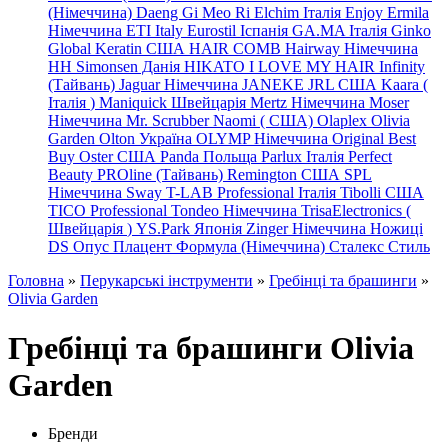
(Німеччина) Daeng
Gi
Meo
Ri
Elchim Італія
Enjoy
Ermila
Німеччина
ETI Italy
Eurostil Іспанія
GA.MA Італія
Ginko
Global Keratin США
HAIR COMB
Hairway Німеччина
HH Simonsen Данія
HIKATO
I LOVE MY HAIR
Infinity
(Тайвань)
Jaguar Німеччина
JANEKE
JRL
США
Kaara
(
Італія
)
Maniquick Швейцарія
Mertz Німеччина
Moser
Німеччина
Mr. Scrubber Naomi
(
США)
Olaplex
Olivia
Garden
Olton Україна
OLYMP Німеччина
Original Best
Buy
Oster США
Panda Польща
Parlux Італія
Perfect
Beauty
PROline (Тайвань)
Remington США
SPL
Німеччина
Sway
T-LAB Professional Італія
Tibolli США
TICO
Professional
Tondeo
Німеччина
TrisaElectronics (
Швейцарія
)
YS.Park Японія
Zinger Німеччина
Ножиці
DS
Опус
Плацент Формула (Німеччина)
Сталекс
Стиль
Головна
»
Перукарські інструменти
»
Гребінці та брашинги
»
Olivia Garden
Гребінці та брашинги Olivia
Garden
Бренди