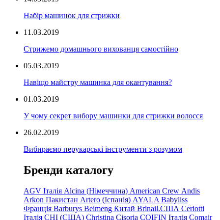
Набір машинок для стрижки
11.03.2019
Стрижемо домашнього вихованця самостійно
05.03.2019
Навіщо майстру машинка для окантування?
01.03.2019
У чому секрет вибору машинки для стрижки волосся
26.02.2019
Вибираємо перукарські інструменти з розумом
Бренди каталогу
AGV Італія
Alcina (Німеччина)
American Crew
Andis
Arkon Пакистан
Artero (Іспанія)
AYALA
Babyliss
Франція
Barburys
Beimeng Китай
Brinail.США
Ceriotti
Італія
CHI (США)
Christina
Cisoria
COIFIN Італія
Comair