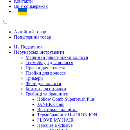
Контакти
ми у соцмережах
Акційний товар
Популярний товар
На Подарунок
Перукарські інструменти
Машинки для стрижки волосся
Термобігуді для волосся
Праски для волосся
Плойки для волосся
Тримери
Фени для волосся
Бритви для стрижки
Гребінці та брашинги
Hollow Comb Superbrush Plus
JANEKE mini
Вентильована щітка
Термобрашинг Hot IRON ION
I LOVE MY HAIR
Hercules Exclusive