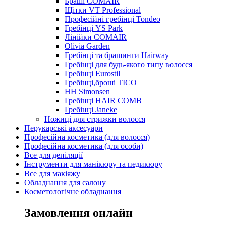
Браші COMAIR
Щітки VT Professional
Професійні гребінці Tondeo
Гребінці YS Park
Лінійки COMAIR
Olivia Garden
Гребінці та брашинги Hairway
Гребінці для будь-якого типу волосся
Гребінці Eurostil
Гребінці,броші TICO
HH Simonsen
Гребінці HAIR COMB
Гребінці Janeke
Ножиці для стрижки волосся
Перукарські аксесуари
Професійна косметика (для волосся)
Професійна косметика (для особи)
Все для депіляції
Інструменти для манікюру та педикюру
Все для макіяжу
Обладнання для салону
Косметологічне обладнання
Замовлення онлайн