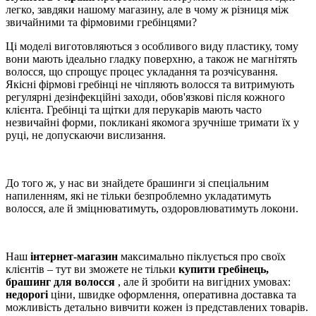
легко, завдяки нашому магазину, але в чому ж різниця між
звичайними та фірмовими гребінцями?
Ці моделі виготовляються з особливого виду пластику, тому
вони мають ідеально гладку поверхню, а також не магнітять
волосся, що спрощує процес укладання та розчісування.
Якісні фірмові гребінці не чіпляють волосся та витримують
регулярні дезінфекційні заходи, обов'язкові після кожного
клієнта. Гребінці та щітки для перукарів мають часто
незвичайні форми, покликані якомога зручніше тримати їх у
руці, не допускаючи вислизання.
До того ж, у нас ви знайдете брашинги зі спеціальним
напиленням, які не тільки безпроблемно укладатимуть
волосся, але й зміцнюватимуть, оздоровлюватимуть локони.
Наш
інтернет-магазин
максимально піклується про своїх
клієнтів – тут ви зможете не тільки
купити гребінець,
брашинг для волосся
, але й зробити на вигідних умовах:
недорогі
ціни, швидке оформлення, оперативна доставка та
можливість детально вивчити кожен із представлених товарів.