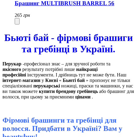
Брашинг MULTIBRUSH BARREL 56
265
грн
Бьюті бай - фірмові брашиги
та гребінці в Україні.
Перукар
-професіонал знає – для зручної роботи та
якісного
результату потрібні лише
найкращі
професійні
інструменти. І дрібниць тут не може бути. Наш
інтернет-магазин
у
Києві
«
Бьюті бай
» пропонує не тільки
спеціалізовані
перукарські
ножиці, праски та машинки, у нас
ви також можете
купити брендову
гребінець
або брашинг для
волосся, при цьому за приємними
цінами
.
Фірмові брашинги та гребінці для
волосся. Придбати в Україні? Вам у
beautybuy!