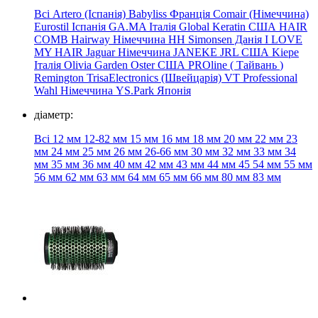
Всі
Artero (Іспанія)
Babyliss Франція
Comair (Німеччина)
Eurostil Іспанія
GA.MA Італія
Global Keratin США
HAIR
COMB
Hairway Німеччина
HH Simonsen Данія
I LOVE
MY HAIR
Jaguar Німеччина
JANEKE
JRL США
Kiepe
Італія
Olivia Garden
Oster
США
PROline
(
Тайвань
)
Remington
TrisaElectronics (Швейцарія)
VT Professional
Wahl Німеччина
YS.Park Японія
діаметр:
Всі
12 мм
12-82 мм
15
мм 16
мм
18 мм 20
мм
22 мм
23
мм
24 мм
25
мм 26 мм
26-66
мм
30
мм
32 мм
33
мм
34
мм
35 мм 36 мм 40
мм
42 мм
43
мм
44
мм
45
54 мм
55
мм
56 мм
62 мм
63 мм
64 мм
65 мм
66 мм
80 мм
83 мм