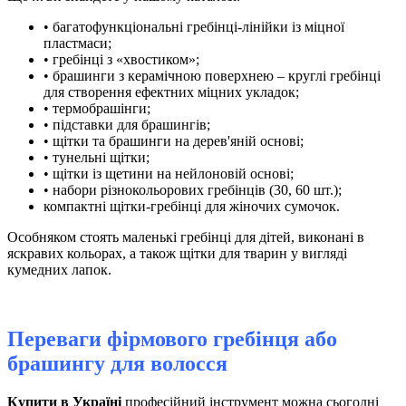
• багатофункціональні гребінці-лінійки із міцної
пластмаси;
• гребінці з «хвостиком»;
• брашинги з керамічною поверхнею – круглі гребінці
для створення ефектних міцних укладок;
• термобрашінги;
• підставки для брашингів;
• щітки та брашинги на дерев'яній основі;
• тунельні щітки;
• щітки із щетини на нейлоновій основі;
• набори різнокольорових гребінців (30, 60 шт.);
компактні щітки-гребінці для жіночих сумочок.
Особняком стоять маленькі гребінці для дітей, виконані в
яскравих кольорах, а також щітки для тварин у вигляді
кумедних лапок.
Переваги фірмового гребінця або
брашингу для волосся
Купити в Україні
професійний інструмент можна сьогодні